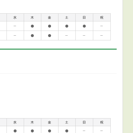
水
木
金
土
日
祝
－
●
●
●
●
－
－
●
●
－
－
－
水
木
金
土
日
祝
●
●
●
●
－
－