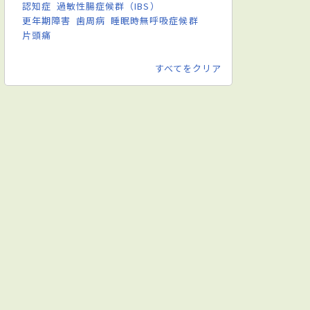
認知症
過敏性腸症候群（IBS）
更年期障害
歯周病
睡眠時無呼吸症候群
片頭痛
すべてをクリア