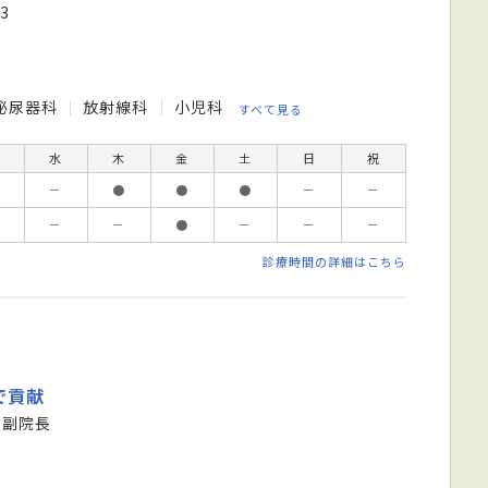
3
泌尿器科
放射線科
小児科
すべて見る
水
木
金
土
日
祝
－
●
●
●
－
－
－
－
●
－
－
－
診療時間の詳細はこちら
で貢献
 副院長