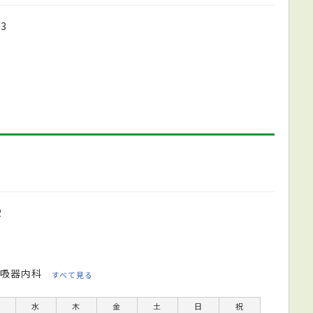
3
2
吸器内科
すべて見る
水
木
金
土
日
祝