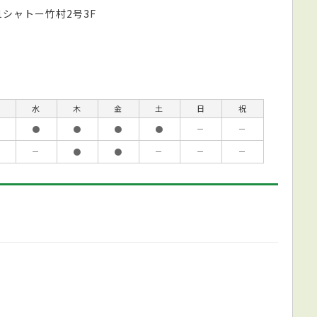
1シャトー竹村2号3F
水
木
金
土
日
祝
●
●
●
●
－
－
－
●
●
－
－
－