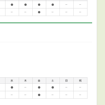
●
●
●
●
－
－
－
－
●
－
－
－
水
木
金
土
日
祝
●
－
●
●
－
－
－
－
●
－
－
－