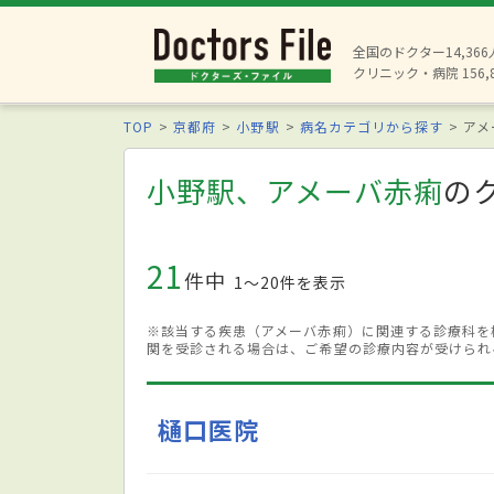
全国のドクター14,36
クリニック・病院 156,
TOP
京都府
小野駅
病名カテゴリから探す
アメ
小野駅、アメーバ赤痢
の
21
件中
1〜20件を表示
※該当する疾患（アメーバ赤痢）に関連する診療科を
関を受診される場合は、ご希望の診療内容が受けられ
樋口医院