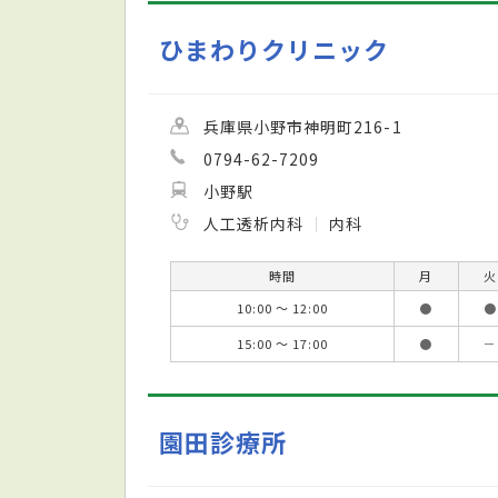
ひまわりクリニック
兵庫県小野市神明町216-1
0794-62-7209
小野駅
人工透析内科
内科
時間
月
火
10:00 ～ 12:00
●
●
15:00 ～ 17:00
●
－
園田診療所