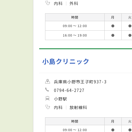
内科
外科
時間
月
火
09:00 ～ 12:00
●
●
16:00 ～ 19:00
●
●
小島クリニック
兵庫県小野市王子町937-3
0794-64-2727
小野駅
内科
放射線科
時間
月
火
09:00 ～ 12:00
●
●