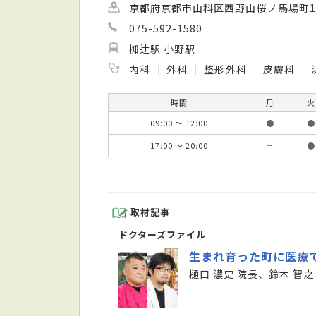
京都府京都市山科区西野山桜ノ馬場町1
075-592-1580
椥辻駅 小野駅
内科
外科
整形外科
皮膚科
時間
月
火
09:00 ～ 12:00
●
●
17:00 ～ 20:00
－
●
取材記事
ドクターズファイル
生まれ育った町に医療
樋口 濃史 院長、鈴木 智之