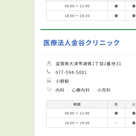
09:00 ～ 12:00
●
●
18:00 ～ 20:30
●
●
医療法人金谷クリニック
滋賀県大津市湖青1丁目1番地31
077-594-5001
小野駅
内科
心療内科
小児科
時間
月
火
09:00 ～ 12:00
●
●
16:30 ～ 19:00
－
●