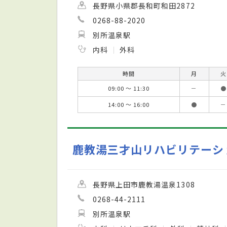
長野県小県郡長和町和田2872
0268-88-2020
別所温泉駅
内科
外科
時間
月
火
09:00 ～ 11:30
－
●
14:00 ～ 16:00
●
－
鹿教湯三才山リハビリテーシ
長野県上田市鹿教湯温泉1308
0268-44-2111
別所温泉駅