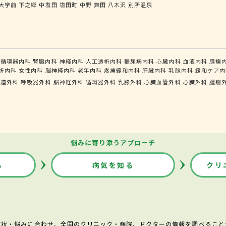
大学前
下之郷
中塩田
塩田町
中野
舞田
八木沢
別所温泉
循環器内科
腎臓内科
神経内科
人工透析内科
糖尿病内科
心臓内科
血液内科
腫瘍
析内科
女性内科
脳神経内科
老年内科
疼痛緩和内科
肝臓内科
乳腺内科
緩和ケア内
食道外科
呼吸器外科
脳神経外科
循環器外科
乳腺外科
心臓血管外科
心臓外科
腫瘍
悩みに寄り添うアプローチ
る
病気を知る
クリ
症状・悩みに合わせ、全国のクリニック・病院、ドクターの情報を調べること