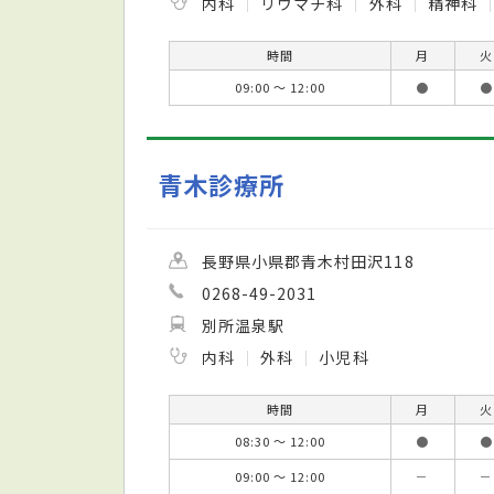
内科
リウマチ科
外科
精神科
時間
月
火
09:00 ～ 12:00
●
●
青木診療所
長野県小県郡青木村田沢118
0268-49-2031
別所温泉駅
内科
外科
小児科
時間
月
火
08:30 ～ 12:00
●
●
09:00 ～ 12:00
－
－