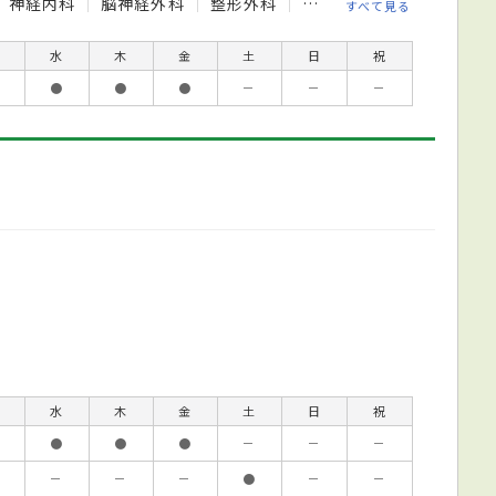
神経内科
脳神経外科
整形外科
皮膚科
泌尿器科
眼
すべて見る
水
木
金
土
日
祝
●
●
●
－
－
－
水
木
金
土
日
祝
●
●
●
－
－
－
－
－
－
●
－
－