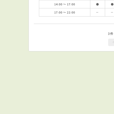
14:00 ～ 17:00
●
●
17:00 ～ 22:00
－
－
3