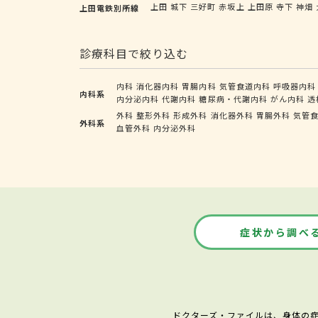
上田
城下
三好町
赤坂上
上田原
寺下
神畑
上田電鉄別所線
診療科目で絞り込む
内科
消化器内科
胃腸内科
気管食道内科
呼吸器内科
内科系
内分泌内科
代謝内科
糖尿病・代謝内科
がん内科
透
外科
整形外科
形成外科
消化器外科
胃腸外科
気管
外科系
血管外科
内分泌外科
症状から調べ
ドクターズ・ファイルは、身体の