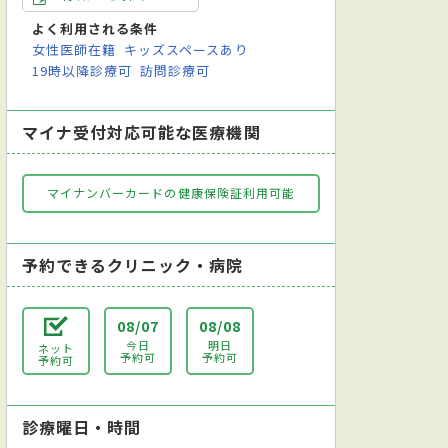
科
耳鼻咽喉科
リハビリテーション科
放射線科
歯科
よく利用される条件
女性医師在籍
キッズスペースあり
19時以降診療可
訪問診療可
マイナ受付対応可能な医療機関
マイナンバーカードの健康保険証利用可能
予約できるクリニック・病院
08/07
08/08
今日
明日
ネット
予約可
予約可
予約可
診療曜日・時間