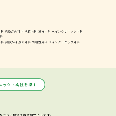
内科
感染症内科
内視鏡内科
漢方内科
ペインクリニック内科
科
外科
胸部外科
腹部外科
内視鏡外科
ペインクリニック外科
ニック・病院を探す
ができる地域医療情報サイトです。