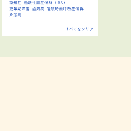
認知症
過敏性腸症候群（IBS）
更年期障害
歯周病
睡眠時無呼吸症候群
片頭痛
すべてをクリア