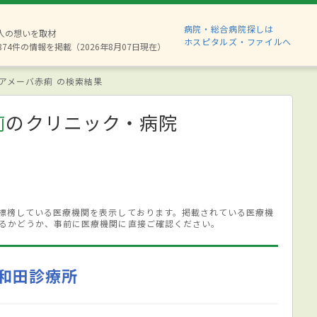
病院・総合病院探しは
6人の想いを取材
ホスピタルズ・ファイルへ
874件の情報を掲載（2026年8月07日現在）
アメーバ赤痢 の検索結果
痢
のクリニック・病院
標榜している医療機関を表示しております。掲載されている医療機
るかどうか、事前に医療機関に直接ご確認ください。
和田診療所