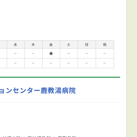
水
木
金
土
日
祝
－
－
●
－
－
－
－
－
－
－
－
－
ョンセンター鹿教湯病院