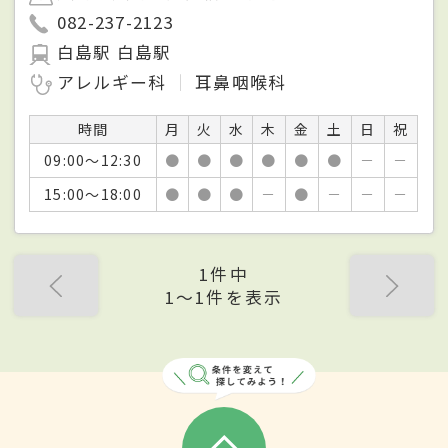
082-237-2123
白島駅 白島駅
アレルギー科
耳鼻咽喉科
時間
月
火
水
木
金
土
日
祝
09:00～12:30
●
●
●
●
●
●
－
－
15:00～18:00
●
●
●
－
●
－
－
－
1件中
1〜1件を表示