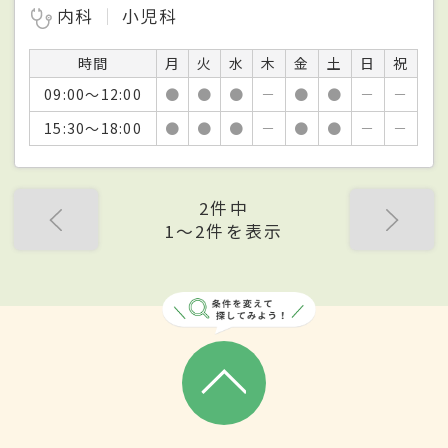
内科
小児科
時間
月
火
水
木
金
土
日
祝
09:00～12:00
●
●
●
－
●
●
－
－
15:30～18:00
●
●
●
－
●
●
－
－
2件中
1〜2件を表示