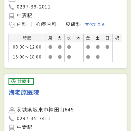
0297-39-2011
中妻駅
内科
心療内科
皮膚科
すべて見る
時間
月
火
水
木
金
土
日
祝
08:30～12:00
●
●
●
－
●
●
●
－
15:00～18:00
●
●
●
－
●
●
－
－
診療中
海老原医院
茨城県坂東市神田山645
0297-35-7411
中妻駅