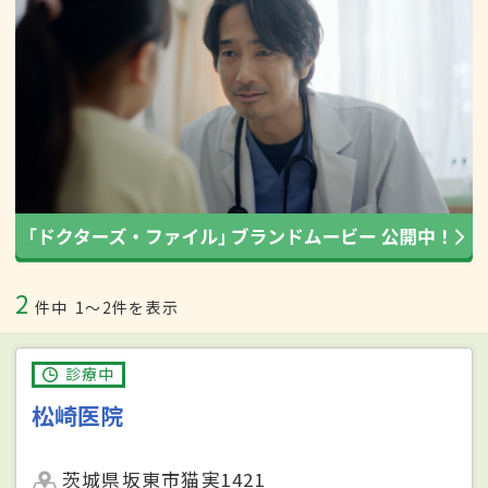
2
件中
1〜2件を表示
診療中
松崎医院
茨城県坂東市猫実1421