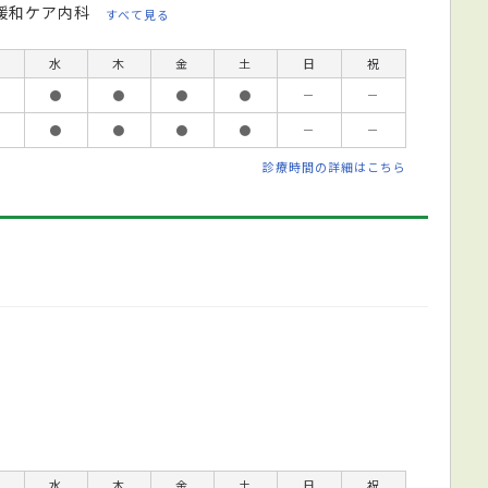
緩和ケア内科
すべて見る
水
木
金
土
日
祝
●
●
●
●
－
－
●
●
●
●
－
－
診療時間の詳細はこちら
水
木
金
土
日
祝