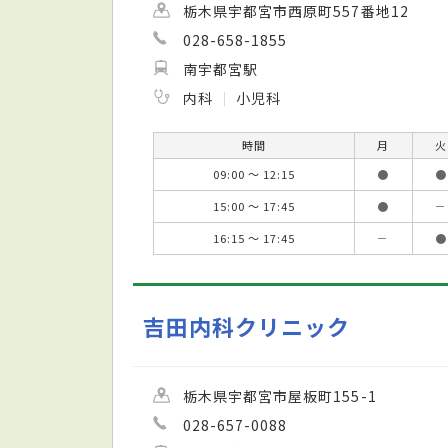
栃木県宇都宮市西原町557番地12
028-658-1855
南宇都宮駅
内科
小児科
時間
月
火
09:00 ～ 12:15
●
●
15:00 ～ 17:45
●
－
16:15 ～ 17:45
－
●
吉田内科クリニック
栃木県宇都宮市屋板町155-1
028-657-0088