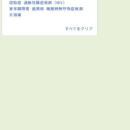
認知症
過敏性腸症候群（IBS）
更年期障害
歯周病
睡眠時無呼吸症候群
片頭痛
すべてをクリア