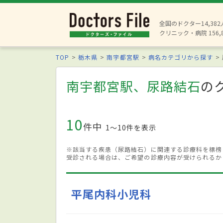
全国のドクター14,38
クリニック・病院 156,
TOP
栃木県
南宇都宮駅
病名カテゴリから探す
南宇都宮駅、尿路結石
の
10
件中
1〜10件を表示
※該当する疾患（尿路結石）に関連する診療科を標榜
受診される場合は、ご希望の診療内容が受けられるか
平尾内科小児科