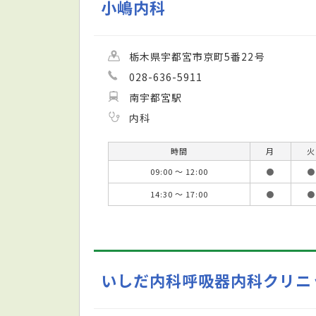
小嶋内科
栃木県宇都宮市京町5番22号
028-636-5911
南宇都宮駅
内科
時間
月
火
09:00 ～ 12:00
●
●
14:30 ～ 17:00
●
●
いしだ内科呼吸器内科クリニ