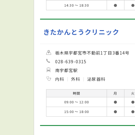
14:30 ～ 18:30
●
●
きたかんとうクリニック
栃木県宇都宮市不動前1丁目3番14号
028-639-0315
南宇都宮駅
内科
外科
泌尿器科
時間
月
火
09:00 ～ 12:00
●
●
15:00 ～ 18:00
●
●