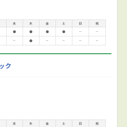
水
木
金
土
日
祝
●
●
●
●
－
－
－
●
－
－
－
－
ック
水
木
金
土
日
祝