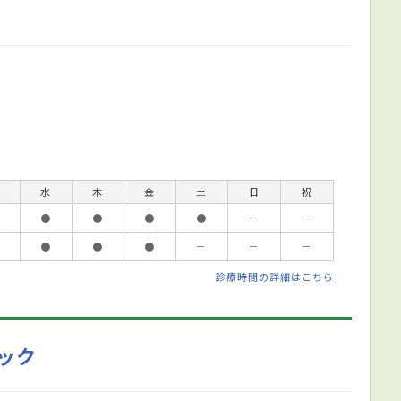
水
木
金
土
日
祝
●
●
●
●
－
－
●
●
●
－
－
－
診療時間の詳細はこちら
ック