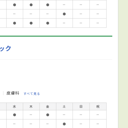
●
●
●
－
－
－
－
－
－
●
－
－
●
●
●
－
－
－
ック
科
皮膚科
すべて見る
水
木
金
土
日
祝
●
－
●
－
－
－
－
－
－
●
－
－