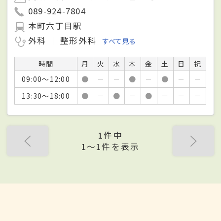
089-924-7804
本町六丁目駅
外科
整形外科
すべて見る
時間
月
火
水
木
金
土
日
祝
09:00～12:00
●
－
－
●
－
●
－
－
13:30～18:00
●
－
●
－
●
－
－
－
1件中
1〜1件を表示