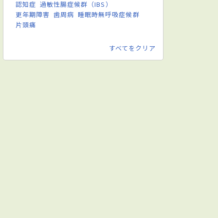
認知症
過敏性腸症候群（IBS）
更年期障害
歯周病
睡眠時無呼吸症候群
片頭痛
すべてをクリア