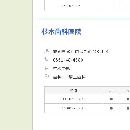
14:30 ～ 17:00
－
－
杉木歯科医院
愛知県瀬戸市はぎの台3-1-4
0561-48-4880
中水野駅
歯科
矯正歯科
時間
月
火
09:30 ～ 12:30
●
●
14:00 ～ 18:30
●
●