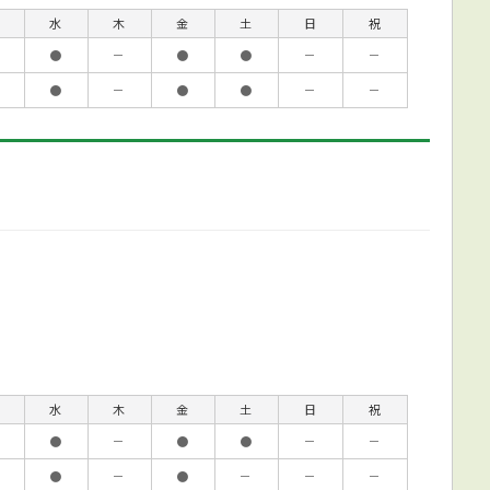
水
木
金
土
日
祝
●
－
●
●
－
－
●
－
●
●
－
－
水
木
金
土
日
祝
●
－
●
●
－
－
●
－
●
－
－
－