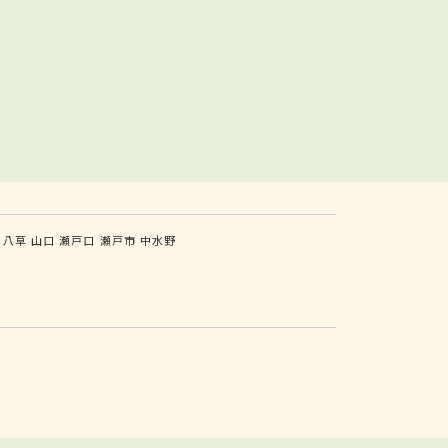
八草
山口
瀬戸口
瀬戸市
中水野