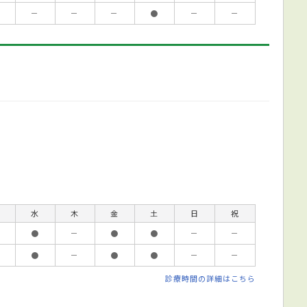
－
－
－
●
－
－
水
木
金
土
日
祝
●
－
●
●
－
－
●
－
●
●
－
－
診療時間の詳細はこちら