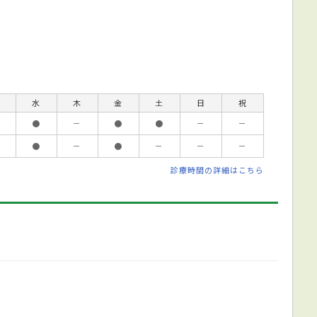
水
木
金
土
日
祝
●
－
●
●
－
－
●
－
●
－
－
－
診療時間の詳細はこちら