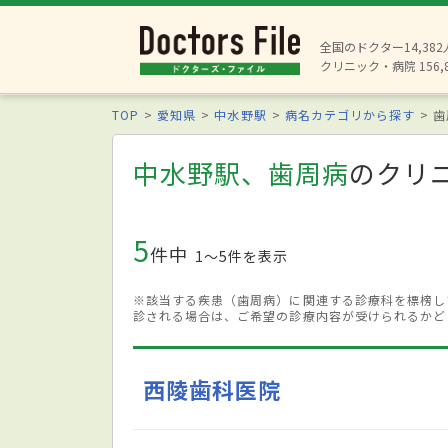
全国のドクター14,38
クリニック・病院 156,
TOP
愛知県
中水野駅
病名カテゴリから探す
歯
中水野駅、歯周病
のクリ
5
件中
1〜5件を表示
※該当する疾患（歯周病）に関連する診療科を標榜し
診される場合は、ご希望の診療内容が受けられるかど
西陵歯科医院