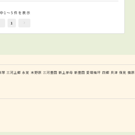
件中1～5件を表示
1
桝塚
三河上郷
永覚
末野原
三河豊田
新上挙母
新豊田
愛環梅坪
四郷
貝津
保見
篠原