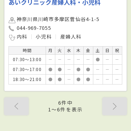
あいクリニック産婦人科・小児科
神奈川県川崎市多摩区菅仙谷4-1-5
044-969-7055
内科
小児科
産婦人科
時間
月
火
水
木
金
土
日
祝
07:30～13:00
－
－
－
－
－
●
－
－
07:30～17:00
●
●
－
●
●
－
－
－
18:30～21:00
●
●
－
●
●
－
－
－
6件中
1〜6件を表示