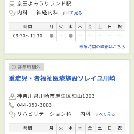
京王よみうりランド駅
内科
神経内科
すべて見る
時間
月
火
水
木
金
土
日
祝
09:30～11:30
●
－
●
－
－
－
－
－
診療時間の詳細はこちら
診療時間外
重症児・者福祉医療施設ソレイユ川崎
神奈川県川崎市麻生区細山1203
044-959-3003
リハビリテーション科
内科
すべて見る
時間
月
火
水
木
金
土
日
祝