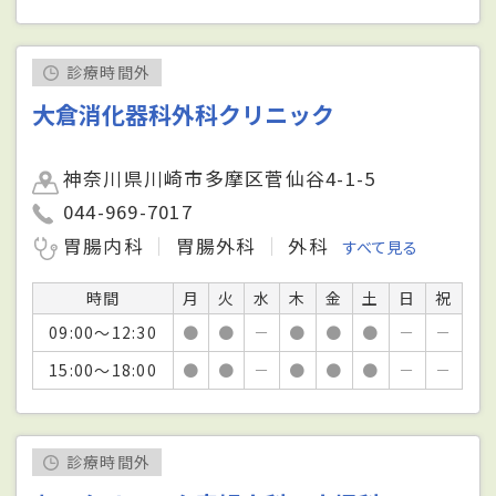
診療時間外
大倉消化器科外科クリニック
神奈川県川崎市多摩区菅仙谷4-1-5
044-969-7017
胃腸内科
胃腸外科
外科
すべて見る
時間
月
火
水
木
金
土
日
祝
09:00～12:30
●
●
－
●
●
●
－
－
15:00～18:00
●
●
－
●
●
●
－
－
診療時間外