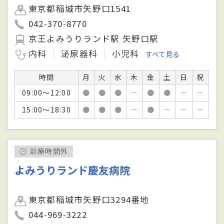
東京都稲城市矢野口1541
042-370-8770
京王よみうりランド駅 矢野口駅
内科
泌尿器科
小児科
すべて見る
時間
月
火
水
木
金
土
日
祝
09:00～12:00
●
●
●
－
●
●
－
－
15:00～18:30
●
●
●
－
●
－
－
－
診療時間外
よみうりランド慶友病院
東京都稲城市矢野口3294番地
044-969-3222