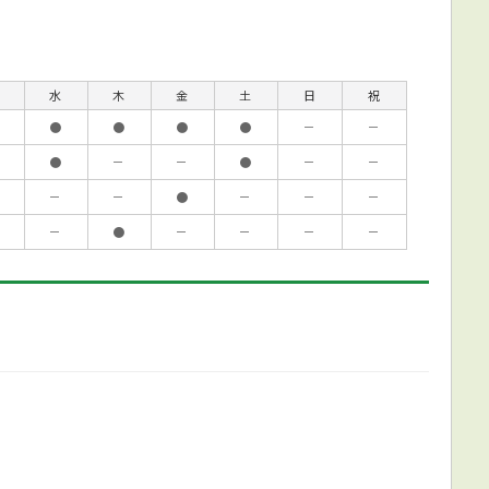
水
木
金
土
日
祝
●
●
●
●
－
－
●
－
－
●
－
－
－
－
●
－
－
－
－
●
－
－
－
－