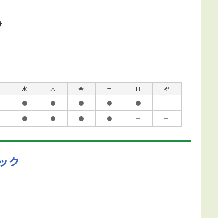
号
水
木
金
土
日
祝
●
●
●
●
●
－
●
●
●
●
－
－
ック