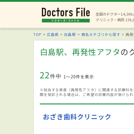
全国のドクター14,36
クリニック・病院 156,
TOP
広島県
白島駅
病名カテゴリから探す
再発
白島駅、再発性アフタ
の
22
件中
1〜20件を表示
※該当する疾患（再発性アフタ）に関連する診療科を
関を受診される場合は、ご希望の診療内容が受けられ
おざき歯科クリニック