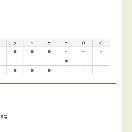
水
木
金
土
日
祝
●
●
●
－
－
－
－
－
－
●
－
－
●
●
●
－
－
－
8号