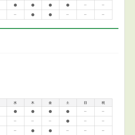
●
●
●
●
－
－
－
●
●
－
－
－
水
木
金
土
日
祝
●
●
●
●
－
－
－
－
－
●
－
－
－
●
●
－
－
－