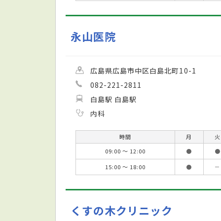
永山医院
広島県広島市中区白島北町10-1
082-221-2811
白島駅 白島駅
内科
時間
月
火
09:00 ～ 12:00
●
●
15:00 ～ 18:00
●
－
くすの木クリニック