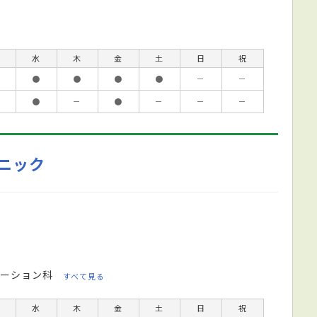
水
木
金
土
日
祝
●
●
●
●
－
－
●
－
●
－
－
－
ニック
ーション科
すべて見る
水
木
金
土
日
祝