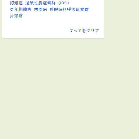
認知症
過敏性腸症候群（IBS）
更年期障害
歯周病
睡眠時無呼吸症候群
片頭痛
すべてをクリア