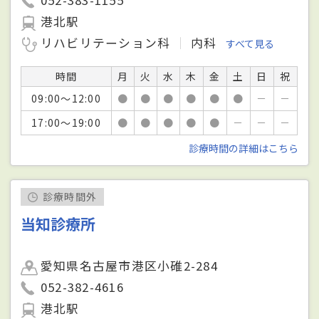
港北駅
リハビリテーション科
内科
すべて見る
時間
月
火
水
木
金
土
日
祝
09:00～12:00
●
●
●
●
●
●
－
－
17:00～19:00
●
●
●
●
●
－
－
－
診療時間の詳細はこちら
診療時間外
当知診療所
愛知県名古屋市港区小碓2-284
052-382-4616
港北駅