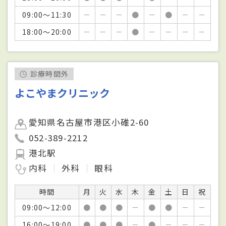
09:00～11:30
－
－
－
●
－
●
－
－
18:00～20:00
－
－
－
●
－
－
－
－
診療時間外
よこやまクリニック
愛知県名古屋市港区小碓2-60
052-389-2212
港北駅
内科
外科
眼科
時間
月
火
水
木
金
土
日
祝
09:00～12:00
●
●
●
－
●
●
－
－
16:00～19:00
●
●
●
－
●
－
－
－