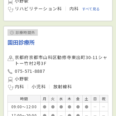
小野駅
リハビリテーション科
内科
すべて見る
診療時間外
園田診療所
京都府京都市山科区勧修寺東出町30-11シャ
トー竹村2号3F
075-571-8887
小野駅
内科
小児科
放射線科
時間
月
火
水
木
金
土
日
祝
09:00～12:00
●
●
●
●
●
●
－
－
17:00～20:00
●
●
－
●
●
－
－
－