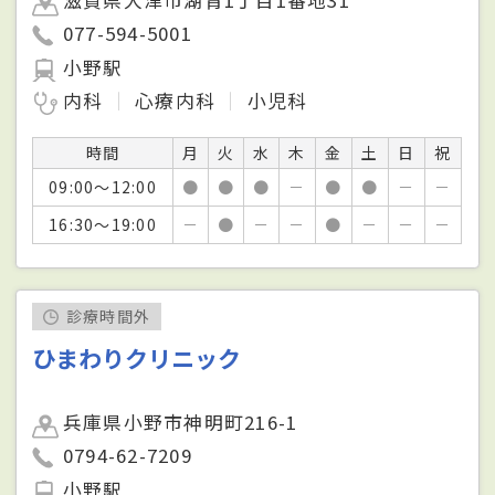
滋賀県大津市湖青1丁目1番地31
077-594-5001
小野駅
内科
心療内科
小児科
時間
月
火
水
木
金
土
日
祝
09:00～12:00
●
●
●
－
●
●
－
－
16:30～19:00
－
●
－
－
●
－
－
－
診療時間外
ひまわりクリニック
兵庫県小野市神明町216-1
0794-62-7209
小野駅