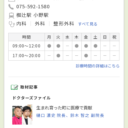
075-592-1580
椥辻駅 小野駅
内科
外科
整形外科
すべて見る
時間
月
火
水
木
金
土
日
祝
09:00～12:00
●
●
－
●
●
●
－
－
17:00～20:00
－
●
－
－
●
－
－
－
診療時間の詳細はこちら
取材記事
ドクターズファイル
生まれ育った町に医療で貢献
樋口 濃史 院長、鈴木 智之 副院長