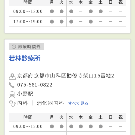
時間
月
火
水
木
金
土
日
祝
09:00～12:00
●
●
●
－
●
●
－
－
17:00～19:00
●
●
●
－
●
－
－
－
診療時間外
若林診療所
京都府京都市山科区勧修寺柴山15番地2
075-581-0822
小野駅
内科
消化器内科
すべて見る
時間
月
火
水
木
金
土
日
祝
09:00～12:00
●
●
●
●
●
●
－
－