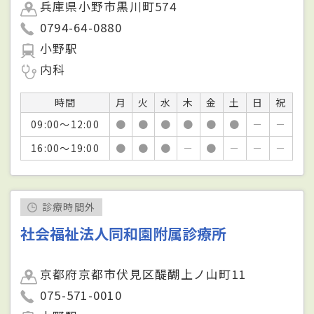
兵庫県小野市黒川町574
0794-64-0880
小野駅
内科
時間
月
火
水
木
金
土
日
祝
09:00～12:00
●
●
●
●
●
●
－
－
16:00～19:00
●
●
●
－
●
－
－
－
診療時間外
社会福祉法人同和園附属診療所
京都府京都市伏見区醍醐上ノ山町11
075-571-0010