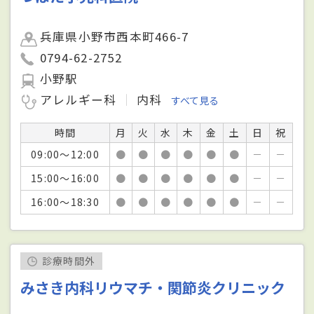
兵庫県小野市西本町466-7
0794-62-2752
小野駅
アレルギー科
内科
すべて見る
時間
月
火
水
木
金
土
日
祝
09:00～12:00
●
●
●
●
●
●
－
－
15:00～16:00
●
●
●
●
●
●
－
－
16:00～18:30
●
●
●
●
●
●
－
－
診療時間外
みさき内科リウマチ・関節炎クリニック