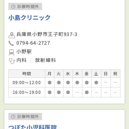
診療時間外
小島クリニック
兵庫県小野市王子町937-3
0794-64-2727
小野駅
内科
放射線科
時間
月
火
水
木
金
土
日
祝
09:00～12:00
●
●
●
●
●
●
－
－
16:00～19:00
●
●
●
－
●
－
－
－
診療時間外
つぼた小児科医院