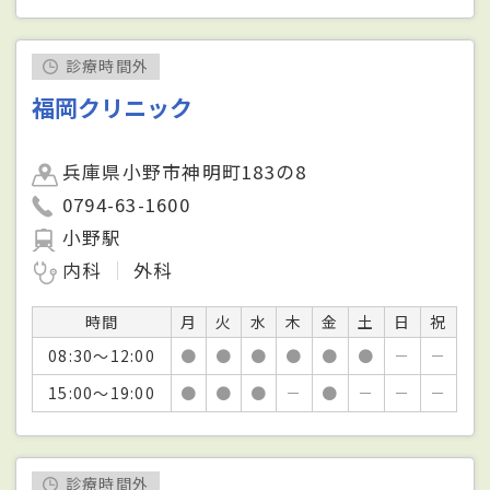
診療時間外
福岡クリニック
兵庫県小野市神明町183の8
0794-63-1600
小野駅
内科
外科
時間
月
火
水
木
金
土
日
祝
08:30～12:00
●
●
●
●
●
●
－
－
15:00～19:00
●
●
●
－
●
－
－
－
診療時間外