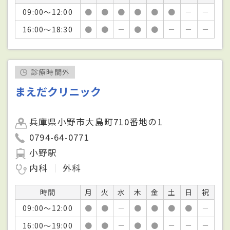
09:00～12:00
●
●
●
●
●
●
－
－
16:00～18:30
●
●
－
●
●
－
－
－
診療時間外
まえだクリニック
兵庫県小野市大島町710番地の1
0794-64-0771
小野駅
内科
外科
時間
月
火
水
木
金
土
日
祝
09:00～12:00
●
●
－
●
●
●
●
－
16:00～19:00
●
●
－
●
●
－
－
－