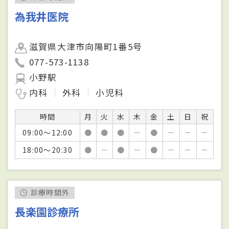
為我井医院
滋賀県大津市向陽町1番5号
077-573-1138
小野駅
内科
外科
小児科
時間
月
火
水
木
金
土
日
祝
09:00～12:00
●
●
●
－
●
－
－
－
18:00～20:30
●
－
●
－
●
－
－
－
診療時間外
長楽園診療所