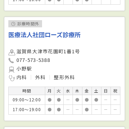
診療時間外
医療法人社団ローズ診療所
滋賀県大津市花園町1番1号
077-573-5388
小野駅
内科
外科
整形外科
時間
月
火
水
木
金
土
日
祝
09:00～12:00
●
●
－
●
●
●
－
－
17:00～19:00
●
●
－
－
●
－
－
－