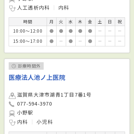
人工透析内科
内科
時間
月
火
水
木
金
土
日
祝
10:00～12:00
●
●
●
●
●
－
－
－
15:00～17:00
●
－
●
－
●
－
－
－
診療時間外
医療法人池ノ上医院
滋賀県大津市湖青1丁目7番1号
077-594-3970
小野駅
内科
小児科