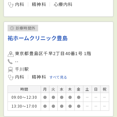
内科
精神科
心療内科
診療時間外
祐ホームクリニック豊島
東京都豊島区千早2丁目40番1号 1階
--
千川駅
内科
精神科
すべて見る
時間
月
火
水
木
金
土
日
祝
09:00～12:30
●
●
●
●
●
－
－
－
13:30～17:00
●
●
●
●
●
－
－
－