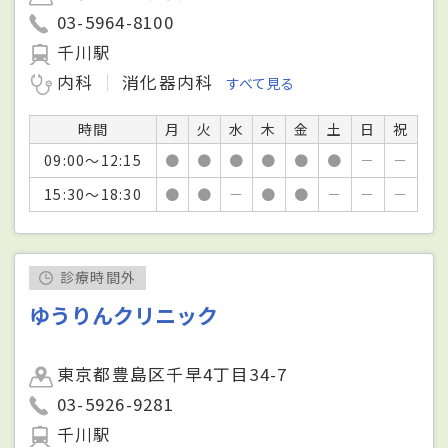
03-5964-8100
千川駅
内科
消化器内科
すべて見る
時間
月
火
水
木
金
土
日
祝
09:00～12:15
●
●
●
●
●
●
－
－
15:30～18:30
●
●
－
●
●
－
－
－
診療時間外
ゆうりんクリニック
東京都豊島区千早4丁目34-7
03-5926-9281
千川駅