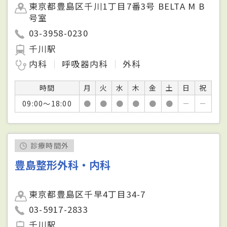
東京都豊島区千川1丁目7番3号 BELTA M B
号室
03-3958-0230
千川駅
内科
呼吸器内科
外科
時間
月
火
水
木
金
土
日
祝
09:00～18:00
●
●
●
●
●
●
－
－
診療時間外
豊島整形外科・内科
東京都豊島区千早4丁目34-7
03-5917-2833
千川駅