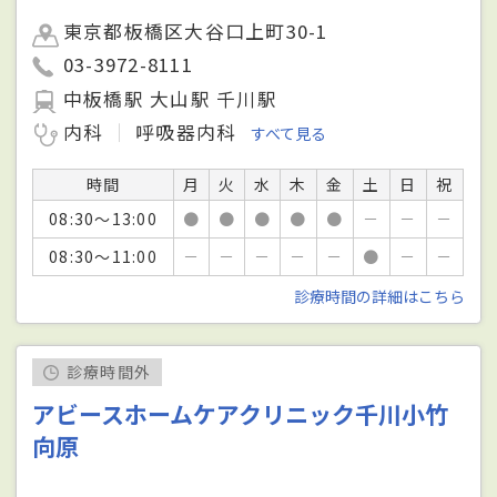
東京都板橋区大谷口上町30-1
03-3972-8111
中板橋駅 大山駅 千川駅
内科
呼吸器内科
すべて見る
時間
月
火
水
木
金
土
日
祝
08:30～13:00
●
●
●
●
●
－
－
－
08:30～11:00
－
－
－
－
－
●
－
－
診療時間の詳細はこちら
診療時間外
アビースホームケアクリニック千川小竹
向原