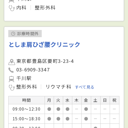
内科
整形外科
診療時間外
としま肩ひざ腰クリニック
東京都豊島区要町3-23-4
03-6909-3347
千川駅
整形外科
リウマチ科
すべて見る
時間
月
火
水
木
金
土
日
祝
09:00～12:30
●
●
●
－
●
－
－
－
15:00～18:30
●
●
●
－
●
－
－
－