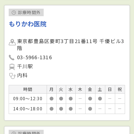
診療時間外
もりかわ医院
東京都豊島区要町3丁目21番11号 千優ビル3
階
03-5966-1316
千川駅
内科
時間
月
火
水
木
金
土
日
祝
09:00～12:30
●
●
●
－
●
●
－
－
14:00～18:00
●
●
●
－
●
－
－
－
診療時間外