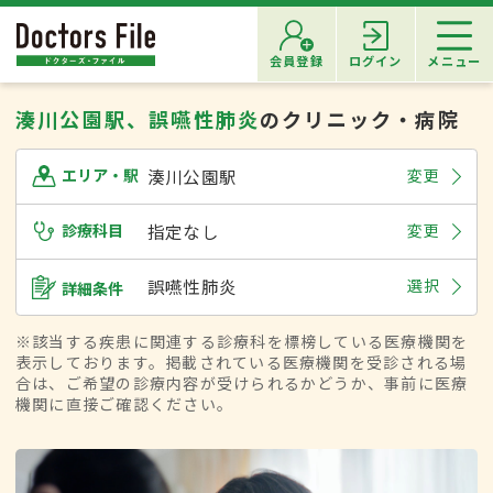
会員登録
ログイン
メニュー
湊川公園駅、誤嚥性肺炎
のクリニック・病院
湊川公園駅
変更
エリア・駅
診療科目
指定なし
変更
誤嚥性肺炎
選択
詳細条件
※該当する疾患に関連する診療科を標榜している医療機関を
表示しております。掲載されている医療機関を受診される場
合は、ご希望の診療内容が受けられるかどうか、事前に医療
機関に直接ご確認ください。