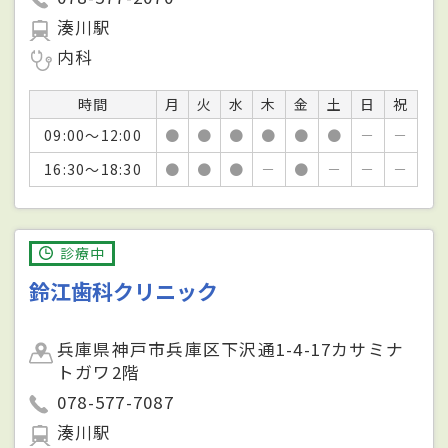
湊川駅
内科
時間
月
火
水
木
金
土
日
祝
09:00～12:00
●
●
●
●
●
●
－
－
16:30～18:30
●
●
●
－
●
－
－
－
診療中
鈴江歯科クリニック
兵庫県神戸市兵庫区下沢通1-4-17カサミナ
トガワ2階
078-577-7087
湊川駅