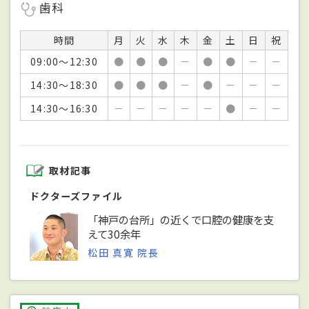
歯科
時間
月
火
水
木
金
土
日
祝
09:00～12:30
●
●
●
－
●
●
－
－
14:30～18:30
●
●
●
－
●
－
－
－
14:30～16:30
－
－
－
－
－
●
－
－
取材記事
ドクターズファイル
「神戸の台所」の近くで口腔の健康を支
えて30余年
松田 真寛 院長