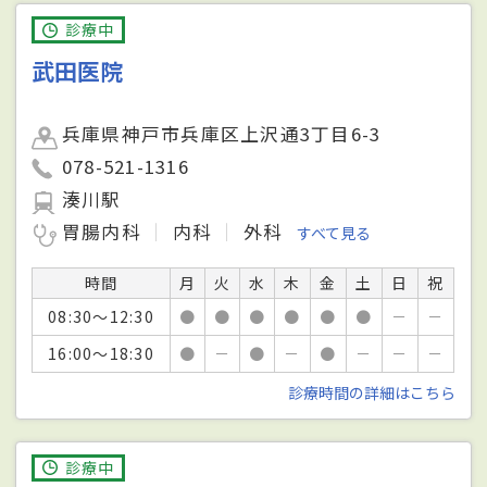
診療中
武田医院
兵庫県神戸市兵庫区上沢通3丁目6-3
078-521-1316
湊川駅
胃腸内科
内科
外科
すべて見る
時間
月
火
水
木
金
土
日
祝
08:30～12:30
●
●
●
●
●
●
－
－
16:00～18:30
●
－
●
－
●
－
－
－
診療時間の詳細はこちら
診療中