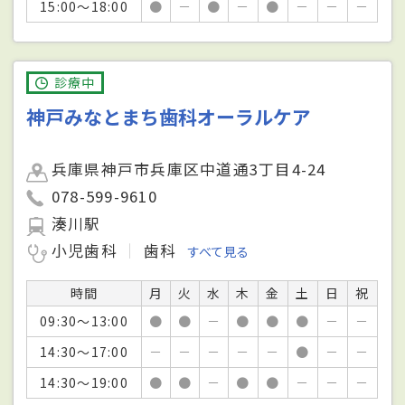
15:00～18:00
●
－
●
－
●
－
－
－
診療中
神戸みなとまち歯科オーラルケア
兵庫県神戸市兵庫区中道通3丁目4-24
078-599-9610
湊川駅
小児歯科
歯科
すべて見る
時間
月
火
水
木
金
土
日
祝
09:30～13:00
●
●
－
●
●
●
－
－
14:30～17:00
－
－
－
－
－
●
－
－
14:30～19:00
●
●
－
●
●
－
－
－