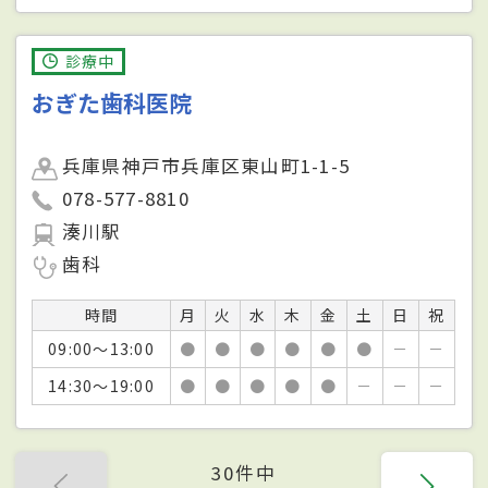
診療中
おぎた歯科医院
兵庫県神戸市兵庫区東山町1-1-5
078-577-8810
湊川駅
歯科
時間
月
火
水
木
金
土
日
祝
09:00～13:00
●
●
●
●
●
●
－
－
14:30～19:00
●
●
●
●
●
－
－
－
30件中