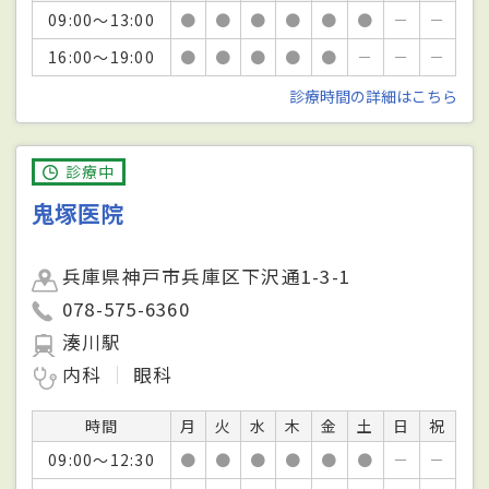
09:00～13:00
●
●
●
●
●
●
－
－
16:00～19:00
●
●
●
●
●
－
－
－
診療時間の詳細はこちら
診療中
鬼塚医院
兵庫県神戸市兵庫区下沢通1-3-1
078-575-6360
湊川駅
内科
眼科
時間
月
火
水
木
金
土
日
祝
09:00～12:30
●
●
●
●
●
●
－
－