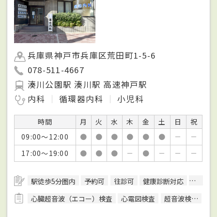
兵庫県神戸市兵庫区荒田町1-5-6
078-511-4667
湊川公園駅 湊川駅 高速神戸駅
内科
循環器内科
小児科
時間
月
火
水
木
金
土
日
祝
09:00～12:00
●
●
●
●
●
●
－
－
17:00～19:00
●
●
●
－
●
－
－
－
駅徒歩5分圏内
予約可
往診可
健康診断対応
日本循
心臓超音波（エコー）検査
心電図検査
超音波検査
CP