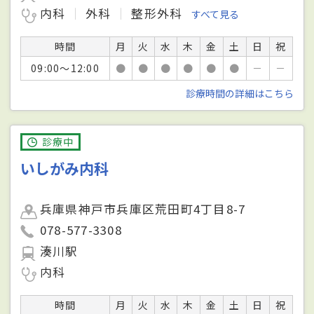
内科
外科
整形外科
すべて見る
時間
月
火
水
木
金
土
日
祝
09:00～12:00
●
●
●
●
●
●
－
－
診療時間の詳細はこちら
診療中
いしがみ内科
兵庫県神戸市兵庫区荒田町4丁目8-7
078-577-3308
湊川駅
内科
時間
月
火
水
木
金
土
日
祝