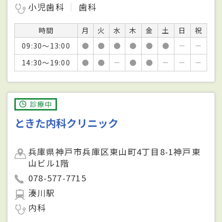
小児歯科
歯科
時間
月
火
水
木
金
土
日
祝
09:30～13:00
●
●
●
●
●
●
－
－
14:30～19:00
●
●
－
●
●
－
－
－
診療中
ときた内科クリニック
兵庫県神戸市兵庫区東山町4丁目8-1神戸東
山ビル1階
078-577-7715
湊川駅
内科