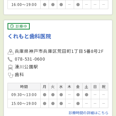
16:00～19:00
●
●
●
－
●
－
－
－
診療中
くれもと歯科医院
兵庫県神戸市兵庫区荒田町1丁目5番8号2F
078-531-0600
湊川公園駅
歯科
時間
月
火
水
木
金
土
日
祝
09:30～13:00
●
●
●
－
●
●
－
－
15:00～19:00
●
●
●
－
●
－
－
－
診療時間の詳細はこちら