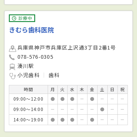
診療中
きむら歯科医院
兵庫県神戸市兵庫区上沢通3丁目2番1号
078-576-0305
湊川駅
小児歯科
歯科
時間
月
火
水
木
金
土
日
祝
09:00～12:00
●
●
●
－
●
－
－
－
09:00～14:00
－
－
－
－
－
●
－
－
14:00～19:00
●
●
●
－
●
－
－
－