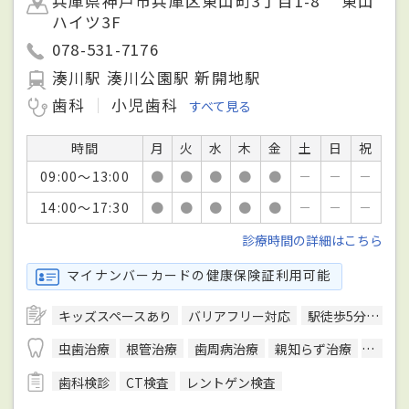
兵庫県神戸市兵庫区東山町3丁目1-8 東山
ハイツ3F
078-531-7176
湊川駅 湊川公園駅 新開地駅
歯科
小児歯科
すべて見る
時間
月
火
水
木
金
土
日
祝
09:00～13:00
●
●
●
●
●
－
－
－
14:00～17:30
●
●
●
●
●
－
－
－
診療時間の詳細はこちら
マイナンバーカードの健康保険証利用可能
キッズスペースあり
バリアフリー対応
駅徒歩5分圏内
虫歯治療
根管治療
歯周病治療
親知らず治療
顎関節
歯科検診
CT検査
レントゲン検査