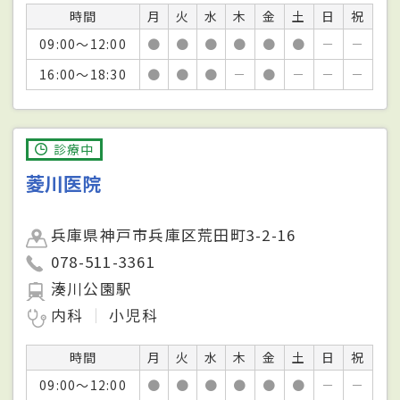
時間
月
火
水
木
金
土
日
祝
09:00～12:00
●
●
●
●
●
●
－
－
16:00～18:30
●
●
●
－
●
－
－
－
診療中
菱川医院
兵庫県神戸市兵庫区荒田町3-2-16
078-511-3361
湊川公園駅
内科
小児科
時間
月
火
水
木
金
土
日
祝
09:00～12:00
●
●
●
●
●
●
－
－