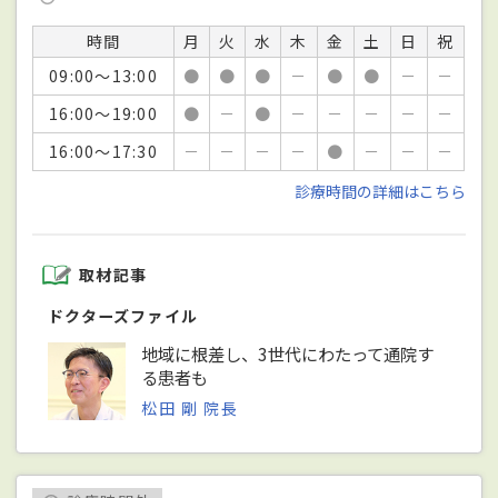
時間
月
火
水
木
金
土
日
祝
09:00～13:00
●
●
●
－
●
●
－
－
16:00～19:00
●
－
●
－
－
－
－
－
16:00～17:30
－
－
－
－
●
－
－
－
診療時間の詳細はこちら
取材記事
ドクターズファイル
地域に根差し、3世代にわたって通院す
る患者も
松田 剛 院長