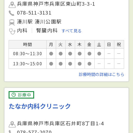
兵庫県神戸市兵庫区東山町3-3-1
078-511-3131
湊川駅 湊川公園駅
内科
腎臓内科
すべて見る
時間
月
火
水
木
金
土
日
祝
08:30～11:30
●
●
●
●
●
●
－
－
13:30～15:00
●
●
●
●
●
－
－
－
診療時間の詳細はこちら
診療中
たなか内科クリニック
兵庫県神戸市兵庫区石井町8丁目1-4
078-577-2070