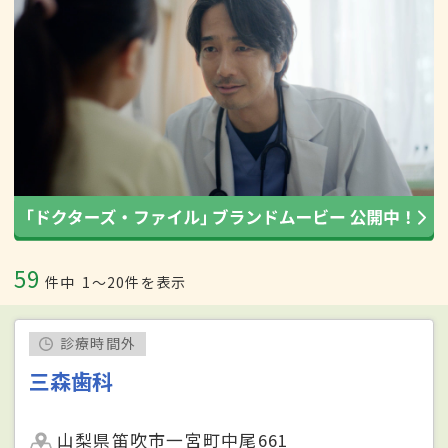
59
件中
1〜20件を表示
診療時間外
三森歯科
山梨県笛吹市一宮町中尾661