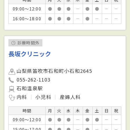
09:00～12:00
●
●
●
－
●
●
－
－
16:00～18:00
●
●
●
－
●
－
－
－
診療時間外
長坂クリニック
山梨県笛吹市石和町小石和2645
055-262-1103
石和温泉駅
内科
小児科
産婦人科
時間
月
火
水
木
金
土
日
祝
09:00～12:00
●
●
●
－
●
●
－
－
15:00～17:00
●
●
●
－
●
－
－
－