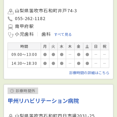
山梨県笛吹市石和町井戸74-3
055-262-1182
南甲府駅
小児歯科
歯科
すべて見る
時間
月
火
水
木
金
土
日
祝
09:00～13:00
●
●
●
－
●
●
－
－
14:30～18:30
●
●
●
－
●
●
－
－
診療時間の詳細はこちら
診療時間外
甲州リハビリテーション病院
山梨県笛吹市石和町四日市場2031-25