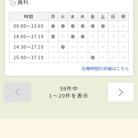
歯科
時間
月
火
水
木
金
土
日
祝
09:00～13:00
●
●
●
●
●
●
－
－
14:00～17:10
●
－
●
●
－
－
－
－
14:30～17:10
－
●
－
－
－
－
－
－
15:00～17:10
－
－
－
－
●
－
－
－
診療時間の詳細はこちら
59件中
1〜20件を表示