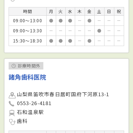
時間
月
火
水
木
金
土
日
祝
09:00～13:00
●
●
●
－
●
－
－
－
09:00～13:30
－
－
－
－
－
●
－
－
15:30～18:30
●
●
●
－
●
－
－
－
診療時間外
諸角歯科医院
山梨県笛吹市春日居町国府下河原13-1
0553-26-4181
石和温泉駅
歯科