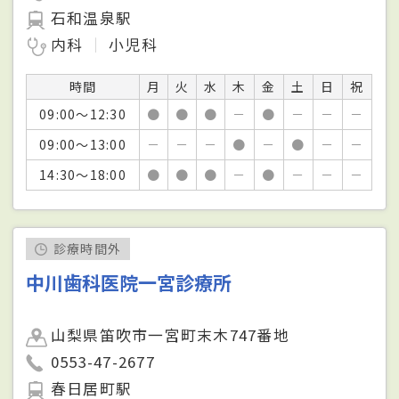
石和温泉駅
内科
小児科
時間
月
火
水
木
金
土
日
祝
09:00～12:30
●
●
●
－
●
－
－
－
09:00～13:00
－
－
－
●
－
●
－
－
14:30～18:00
●
●
●
－
●
－
－
－
診療時間外
中川歯科医院一宮診療所
山梨県笛吹市一宮町末木747番地
0553-47-2677
春日居町駅