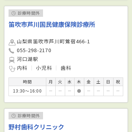
診療時間外
笛吹市芦川国民健康保険診療所
山梨県笛吹市芦川町鶯宿466-1
055-298-2170
河口湖駅
内科
小児科
歯科
時間
月
火
水
木
金
土
日
祝
13:30～16:00
－
－
－
●
－
－
－
－
診療時間外
野村歯科クリニック