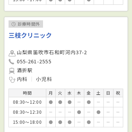
診療時間外
三枝クリニック
山梨県笛吹市石和町河内37-2
055-261-2555
酒折駅
内科
小児科
時間
月
火
水
木
金
土
日
祝
08:30～12:00
●
●
●
－
●
－
－
－
08:30～12:30
－
－
－
●
－
●
－
－
15:00～18:00
●
●
●
－
●
－
－
－