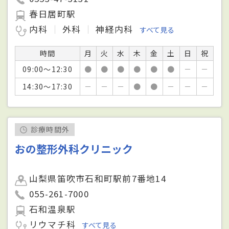
春日居町駅
内科
外科
神経内科
すべて見る
時間
月
火
水
木
金
土
日
祝
09:00～12:30
●
●
●
●
●
●
－
－
14:30～17:30
－
－
－
●
●
－
－
－
診療時間外
おの整形外科クリニック
山梨県笛吹市石和町駅前7番地14
055-261-7000
石和温泉駅
リウマチ科
すべて見る