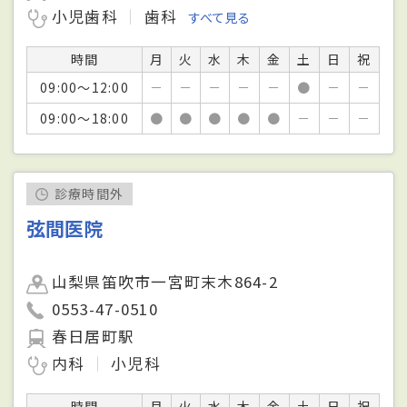
小児歯科
歯科
すべて見る
時間
月
火
水
木
金
土
日
祝
09:00～12:00
－
－
－
－
－
●
－
－
09:00～18:00
●
●
●
●
●
－
－
－
診療時間外
弦間医院
山梨県笛吹市一宮町末木864-2
0553-47-0510
春日居町駅
内科
小児科
時間
月
火
水
木
金
土
日
祝