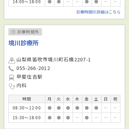
14:00～18:00
●
●
－
－
●
●
－
－
診療時間の詳細はこちら
診療時間外
境川診療所
山梨県笛吹市境川町石橋2207-1
055-266-2012
甲斐住吉駅
内科
時間
月
火
水
木
金
土
日
祝
08:30～12:00
●
●
●
●
●
●
－
－
15:30～18:00
●
●
●
－
●
－
－
－