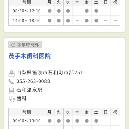
時間
月
火
水
木
金
土
日
祝
08:30～12:30
●
●
●
－
●
●
－
－
14:00～18:00
●
●
●
－
●
●
－
－
診療時間外
茂手木歯科医院
山梨県笛吹市石和町市部251
055-262-0088
石和温泉駅
歯科
時間
月
火
水
木
金
土
日
祝
09:00～13:00
●
●
●
●
●
●
－
－