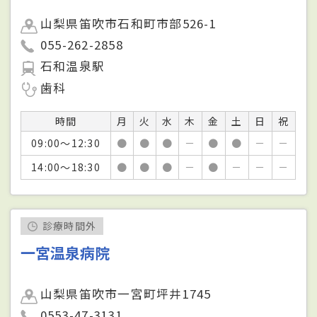
山梨県笛吹市石和町市部526-1
055-262-2858
石和温泉駅
歯科
時間
月
火
水
木
金
土
日
祝
09:00～12:30
●
●
●
－
●
●
－
－
14:00～18:30
●
●
●
－
●
－
－
－
診療時間外
一宮温泉病院
山梨県笛吹市一宮町坪井1745
0553-47-3131