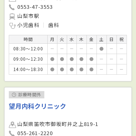
0553-47-3553
山梨市駅
小児歯科
歯科
時間
月
火
水
木
金
土
日
祝
08:30～12:00
－
－
－
－
－
●
－
－
09:00～12:30
●
●
●
●
●
－
－
－
14:00～18:30
●
●
●
●
●
－
－
－
診療時間外
望月内科クリニック
山梨県笛吹市御坂町井之上819-1
055-261-2220