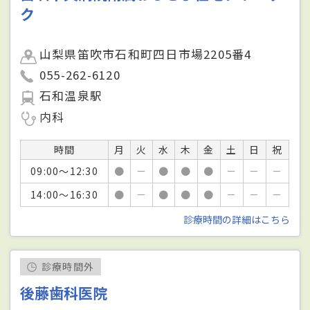
ク
山梨県笛吹市石和町四日市場2205番4
055-262-6120
石和温泉駅
内科
時間
月
火
水
木
金
土
日
祝
09:00～12:30
●
－
●
●
●
－
－
－
14:00～16:30
●
－
●
●
●
－
－
－
診療時間の詳細はこちら
診療時間外
後藤歯科医院