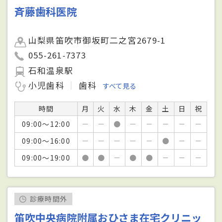
斉藤歯科医院
山梨県笛吹市御坂町二之宮2679-1
055-261-7373
石和温泉駅
小児歯科
歯科
すべて見る
時間
月
火
水
木
金
土
日
祝
09:00～12:00
－
－
●
－
－
－
－
－
09:00～16:00
－
－
－
－
－
●
－
－
09:00～19:00
●
●
－
●
●
－
－
－
診療時間外
笛吹中央病院附属おひさま在宅クリニッ