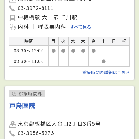
03-3972-8111
中板橋駅 大山駅 千川駅
内科
呼吸器内科
すべて見る
時間
月
火
水
木
金
土
日
祝
08:30～13:00
●
●
●
●
●
－
－
－
08:30～11:00
－
－
－
－
－
●
－
－
診療時間の詳細はこちら
診療時間外
戸島医院
東京都板橋区大谷口2丁目3番5号
03-3956-5275