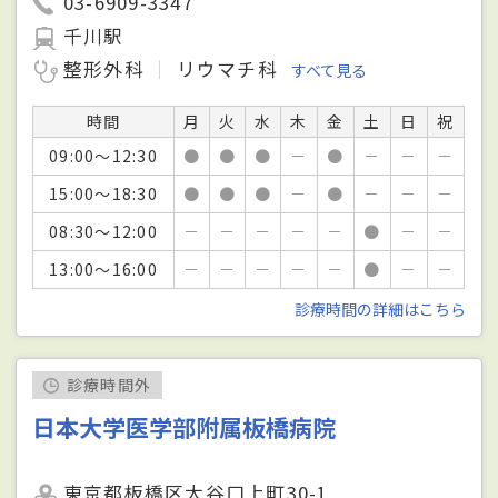
03-6909-3347
千川駅
整形外科
リウマチ科
すべて見る
時間
月
火
水
木
金
土
日
祝
09:00～12:30
●
●
●
－
●
－
－
－
15:00～18:30
●
●
●
－
●
－
－
－
08:30～12:00
－
－
－
－
－
●
－
－
13:00～16:00
－
－
－
－
－
●
－
－
診療時間の詳細はこちら
診療時間外
日本大学医学部附属板橋病院
東京都板橋区大谷口上町30-1