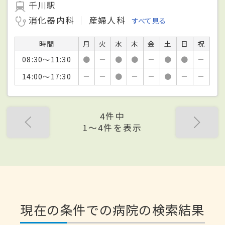
千川駅
消化器内科
産婦人科
すべて見る
時間
月
火
水
木
金
土
日
祝
08:30～11:30
●
－
●
●
－
●
●
－
14:00～17:30
－
－
●
－
－
●
－
－
4件中
1〜4件を表示
現在の条件での病院の検索結果