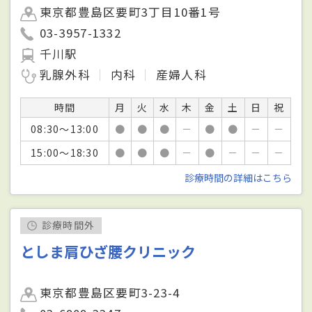
東京都豊島区要町3丁目10番1号
03-3957-1332
千川駅
乳腺外科
内科
産婦人科
時間
月
火
水
木
金
土
日
祝
08:30～13:00
●
●
●
－
●
●
－
－
15:00～18:30
●
●
●
－
●
－
－
－
診療時間の詳細はこちら
診療時間外
としま肩ひざ腰クリニック
東京都豊島区要町3-23-4