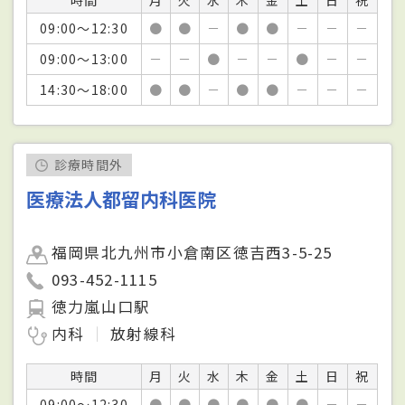
09:00～12:30
●
●
－
●
●
－
－
－
09:00～13:00
－
－
●
－
－
●
－
－
14:30～18:00
●
●
－
●
●
－
－
－
診療時間外
医療法人都留内科医院
福岡県北九州市小倉南区徳吉西3-5-25
093-452-1115
徳力嵐山口駅
内科
放射線科
時間
月
火
水
木
金
土
日
祝
09:00～12:30
●
●
●
●
●
●
－
－