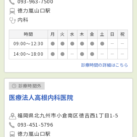
093-963-7500
徳力嵐山口駅
内科
時間
月
火
水
木
金
土
日
祝
09:00～12:30
●
●
●
●
●
●
－
－
14:00～18:00
●
●
－
●
●
－
－
－
診療時間の詳細はこちら
診療時間外
医療法人高根内科医院
福岡県北九州市小倉南区徳吉西1丁目1-5
093-451-5796
徳力嵐山口駅