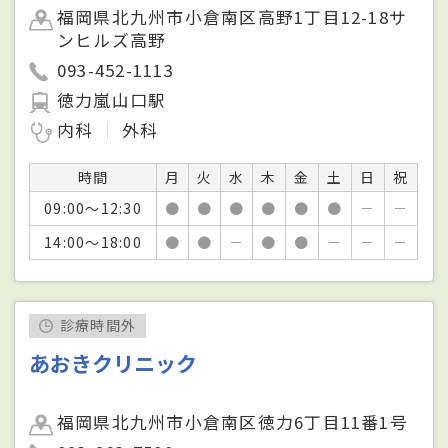
福岡県北九州市小倉南区高野1丁目12-18サ
ンヒルズ高野
093-452-1113
徳力嵐山口駅
内科
外科
時間
月
火
水
木
金
土
日
祝
09:00～12:30
●
●
●
●
●
●
－
－
14:00～18:00
●
●
－
●
●
－
－
－
診療時間外
あおきクリニック
福岡県北九州市小倉南区徳力6丁目11番1号