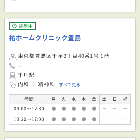
診療中
祐ホームクリニック豊島
東京都豊島区千早2丁目40番1号 1階
--
千川駅
内科
精神科
すべて見る
時間
月
火
水
木
金
土
日
祝
09:00～12:30
●
●
●
●
●
－
－
－
13:30～17:00
●
●
●
●
●
－
－
－