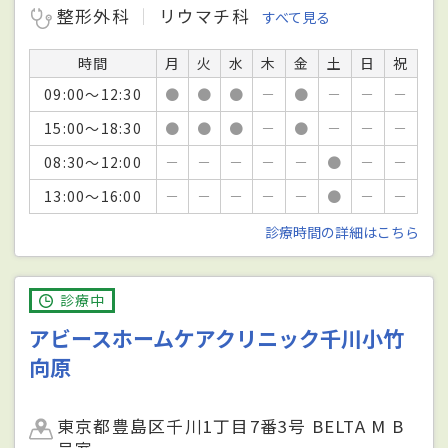
整形外科
リウマチ科
すべて見る
時間
月
火
水
木
金
土
日
祝
09:00～12:30
●
●
●
－
●
－
－
－
15:00～18:30
●
●
●
－
●
－
－
－
08:30～12:00
－
－
－
－
－
●
－
－
13:00～16:00
－
－
－
－
－
●
－
－
診療時間の詳細はこちら
診療中
アビースホームケアクリニック千川小竹
向原
東京都豊島区千川1丁目7番3号 BELTA M B