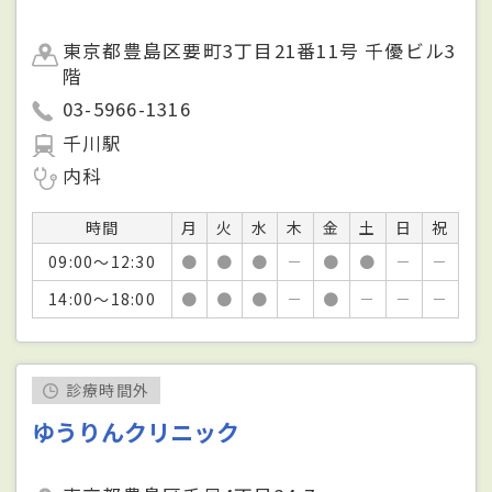
東京都豊島区要町3丁目21番11号 千優ビル3
階
03-5966-1316
千川駅
内科
時間
月
火
水
木
金
土
日
祝
09:00～12:30
●
●
●
－
●
●
－
－
14:00～18:00
●
●
●
－
●
－
－
－
診療時間外
ゆうりんクリニック