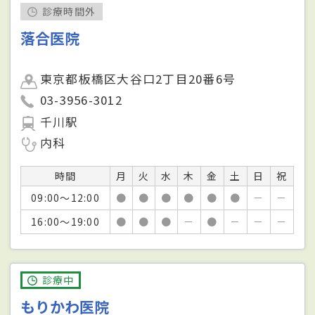
診療時間外
落合医院
東京都板橋区大谷口2丁目20番6号
03-3956-3012
千川駅
内科
時間
月
火
水
木
金
土
日
祝
09:00～12:00
●
●
●
●
●
●
－
－
16:00～19:00
●
●
●
－
●
－
－
－
診療中
もりかわ医院