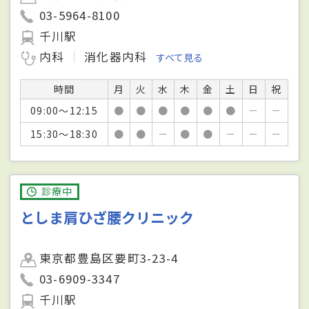
03-5964-8100
千川駅
内科
消化器内科
すべて見る
時間
月
火
水
木
金
土
日
祝
09:00～12:15
●
●
●
●
●
●
－
－
15:30～18:30
●
●
－
●
●
－
－
－
診療中
としま肩ひざ腰クリニック
東京都豊島区要町3-23-4
03-6909-3347
千川駅