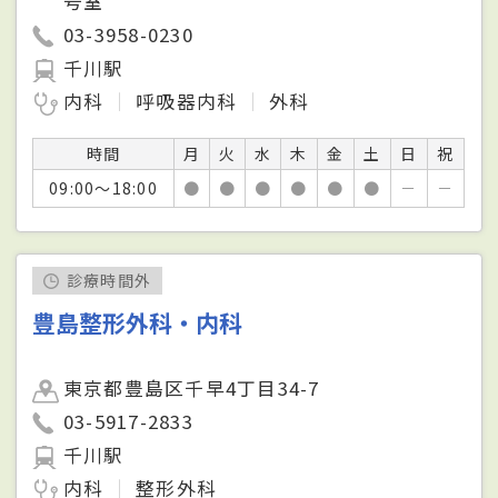
号室
03-3958-0230
千川駅
内科
呼吸器内科
外科
時間
月
火
水
木
金
土
日
祝
09:00～18:00
●
●
●
●
●
●
－
－
診療時間外
豊島整形外科・内科
東京都豊島区千早4丁目34-7
03-5917-2833
千川駅
内科
整形外科