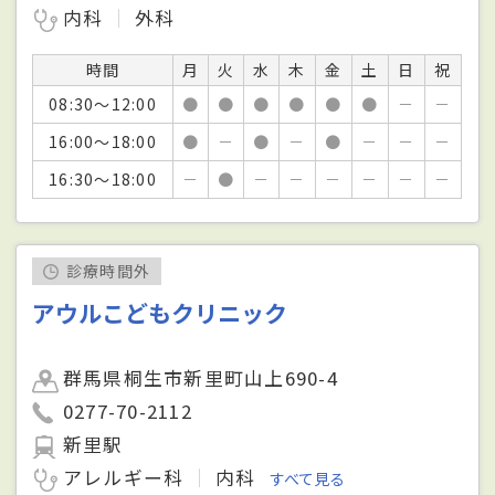
内科
外科
時間
月
火
水
木
金
土
日
祝
08:30～12:00
●
●
●
●
●
●
－
－
16:00～18:00
●
－
●
－
●
－
－
－
16:30～18:00
－
●
－
－
－
－
－
－
診療時間外
アウルこどもクリニック
群馬県桐生市新里町山上690-4
0277-70-2112
新里駅
アレルギー科
内科
すべて見る