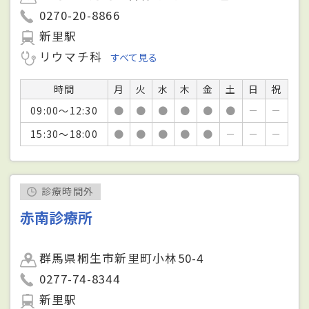
0270-20-8866
新里駅
リウマチ科
すべて見る
時間
月
火
水
木
金
土
日
祝
09:00～12:30
●
●
●
●
●
●
－
－
15:30～18:00
●
●
●
●
●
－
－
－
診療時間外
赤南診療所
群馬県桐生市新里町小林50-4
0277-74-8344
新里駅