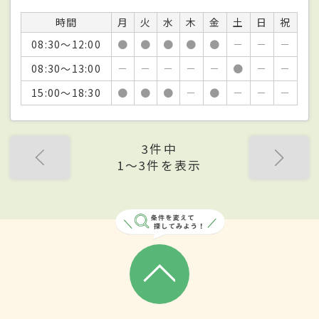
時間
月
火
水
木
金
土
日
祝
08:30～12:00
●
●
●
●
●
－
－
－
08:30～13:00
－
－
－
－
－
●
－
－
15:00～18:30
●
●
●
－
●
－
－
－
3件中
1〜3件を表示