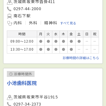
茨城県坂東市沓掛411
0297-44-2000
南石下駅
内科
外科
精神科
すべて見る
時間
月
火
水
木
金
土
日
祝
09:00～12:00
●
●
●
●
●
●
－
－
13:30～17:00
●
●
●
●
●
－
－
－
診療時間の詳細はこちら
診療時間外
小池歯科医院
茨城県坂東市半谷1915
0297-34-2373