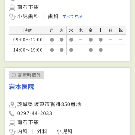
南石下駅
小児歯科
歯科
すべて見る
時間
月
火
水
木
金
土
日
祝
09:00～12:00
●
●
●
－
●
●
－
－
14:00～19:00
●
●
●
－
●
●
－
－
診療時間外
岩本医院
茨城県坂東市沓掛850番地
0297-44-2033
南石下駅
内科
外科
小児科