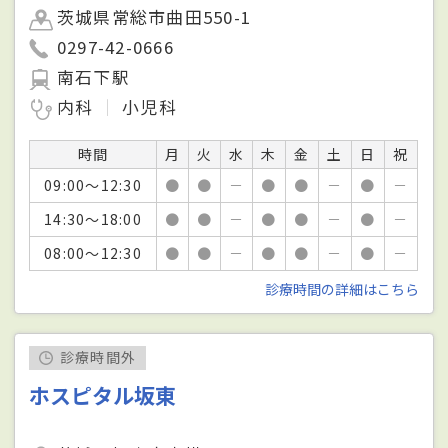
茨城県常総市曲田550-1
0297-42-0666
南石下駅
内科
小児科
時間
月
火
水
木
金
土
日
祝
09:00～12:30
●
●
－
●
●
－
●
－
14:30～18:00
●
●
－
●
●
－
●
－
08:00～12:30
●
●
－
●
●
－
●
－
診療時間の詳細はこちら
診療時間外
ホスピタル坂東