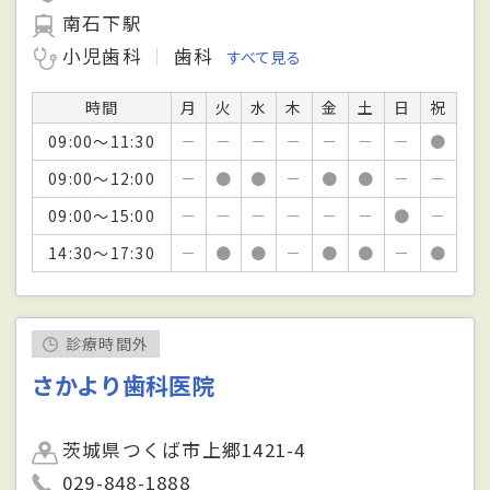
南石下駅
小児歯科
歯科
すべて見る
時間
月
火
水
木
金
土
日
祝
09:00～11:30
－
－
－
－
－
－
－
●
09:00～12:00
－
●
●
－
●
●
－
－
09:00～15:00
－
－
－
－
－
－
●
－
14:30～17:30
－
●
●
－
●
●
－
●
診療時間外
さかより歯科医院
茨城県つくば市上郷1421-4
029-848-1888