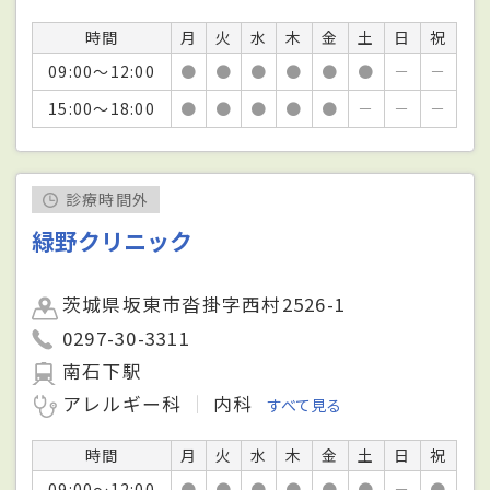
時間
月
火
水
木
金
土
日
祝
09:00～12:00
●
●
●
●
●
●
－
－
15:00～18:00
●
●
●
●
●
－
－
－
診療時間外
緑野クリニック
茨城県坂東市沓掛字西村2526-1
0297-30-3311
南石下駅
アレルギー科
内科
すべて見る
時間
月
火
水
木
金
土
日
祝
09:00～12:00
●
●
●
●
●
●
－
●