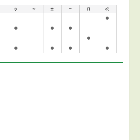
水
木
金
土
日
祝
－
－
－
－
－
●
●
－
●
●
－
－
－
－
－
－
●
－
●
－
●
●
－
●