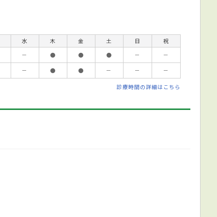
水
木
金
土
日
祝
－
●
●
●
－
－
－
●
●
－
－
－
診療時間の詳細はこちら