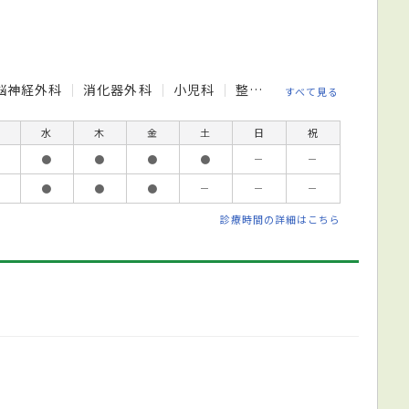
脳神経外科
消化器外科
小児科
整形外科
形成外科
美
すべて見る
水
木
金
土
日
祝
●
●
●
●
－
－
●
●
●
－
－
－
診療時間の詳細はこちら