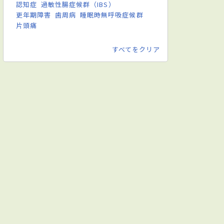
認知症
過敏性腸症候群（IBS）
更年期障害
歯周病
睡眠時無呼吸症候群
片頭痛
すべてをクリア