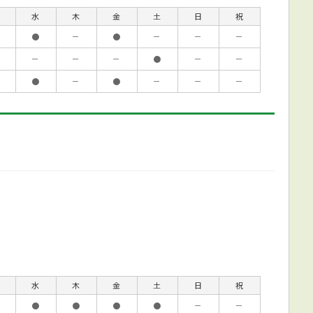
水
木
金
土
日
祝
●
－
●
－
－
－
－
－
－
●
－
－
●
－
●
－
－
－
水
木
金
土
日
祝
●
●
●
●
－
－