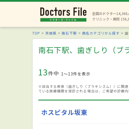
全国のドクター14,36
クリニック・病院 156,
TOP
茨城県
南石下駅
病名カテゴリから探す
歯
南石下駅、歯ぎしり（ブ
13
件中
1〜13件を表示
※該当する疾患（歯ぎしり（ブラキシズム））に関連
ている医療機関を受診される場合は、ご希望の診療内
ホスピタル坂東