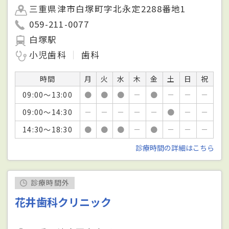
三重県津市白塚町字北永定2288番地1
059-211-0077
白塚駅
小児歯科
歯科
時間
月
火
水
木
金
土
日
祝
09:00～13:00
●
●
●
－
●
－
－
－
09:00～14:30
－
－
－
－
－
●
－
－
14:30～18:30
●
●
●
－
●
－
－
－
診療時間の詳細はこちら
診療時間外
花井歯科クリニック