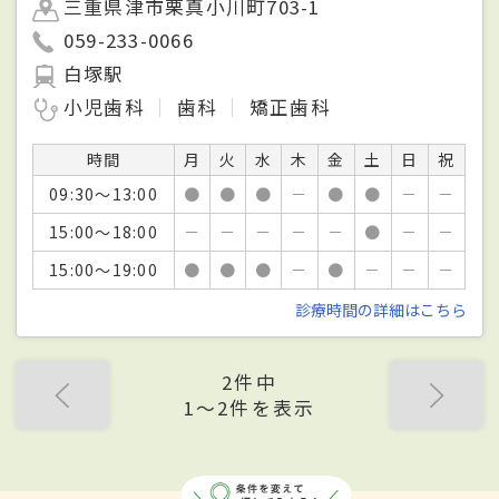
三重県津市栗真小川町703-1
059-233-0066
白塚駅
小児歯科
歯科
矯正歯科
時間
月
火
水
木
金
土
日
祝
09:30～13:00
●
●
●
－
●
●
－
－
15:00～18:00
－
－
－
－
－
●
－
－
15:00～19:00
●
●
●
－
●
－
－
－
診療時間の詳細はこちら
2件中
1〜2件を表示