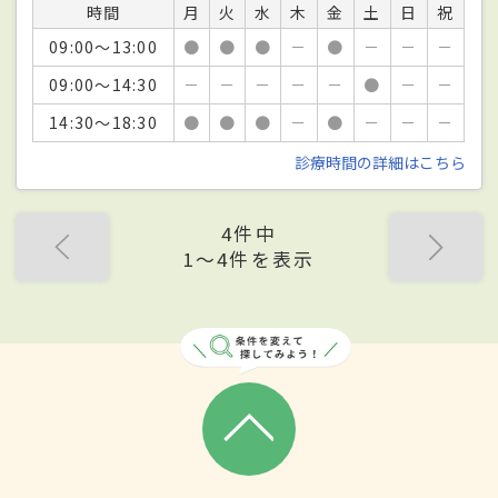
時間
月
火
水
木
金
土
日
祝
09:00～13:00
●
●
●
－
●
－
－
－
09:00～14:30
－
－
－
－
－
●
－
－
14:30～18:30
●
●
●
－
●
－
－
－
診療時間の詳細はこちら
4件中
1〜4件を表示