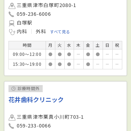
三重県津市白塚町2080-1
059-236-6006
白塚駅
内科
外科
すべて見る
時間
月
火
水
木
金
土
日
祝
09:00～12:00
●
●
●
－
●
●
－
－
15:30～19:00
●
●
●
－
●
－
－
－
診療時間外
花井歯科クリニック
三重県津市栗真小川町703-1
059-233-0066