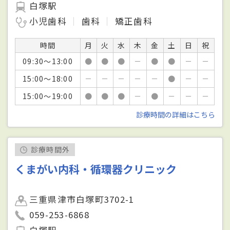
白塚駅
小児歯科
歯科
矯正歯科
時間
月
火
水
木
金
土
日
祝
09:30～13:00
●
●
●
－
●
●
－
－
15:00～18:00
－
－
－
－
－
●
－
－
15:00～19:00
●
●
●
－
●
－
－
－
診療時間の詳細はこちら
診療時間外
くまがい内科・循環器クリニック
三重県津市白塚町3702-1
059-253-6868
白塚駅