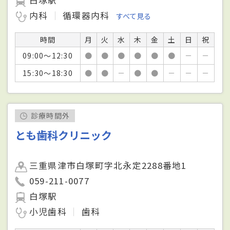
内科
循環器内科
すべて見る
時間
月
火
水
木
金
土
日
祝
09:00～12:30
●
●
●
●
●
●
－
－
15:30～18:30
●
●
－
●
●
－
－
－
診療時間外
とも歯科クリニック
三重県津市白塚町字北永定2288番地1
059-211-0077
白塚駅
小児歯科
歯科