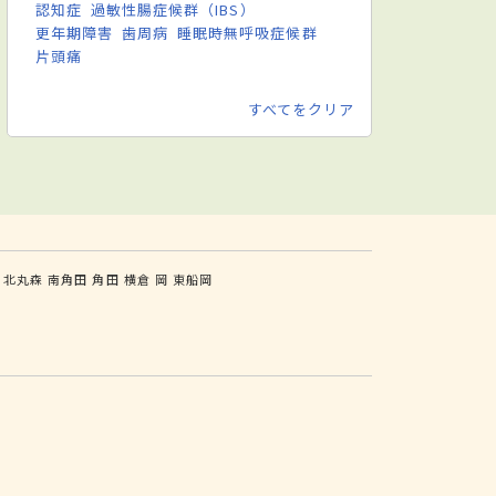
認知症
過敏性腸症候群（IBS）
更年期障害
歯周病
睡眠時無呼吸症候群
片頭痛
すべてをクリア
北丸森
南角田
角田
横倉
岡
東船岡