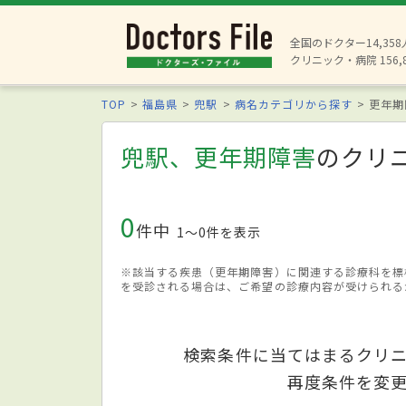
全国のドクター14,35
クリニック・病院 156,
TOP
福島県
兜駅
病名カテゴリから探す
更年期
兜駅、更年期障害
のクリ
0
件中
1〜0件を表示
※該当する疾患（更年期障害）に関連する診療科を標
を受診される場合は、ご希望の診療内容が受けられる
検索条件に当てはまるクリ
再度条件を変