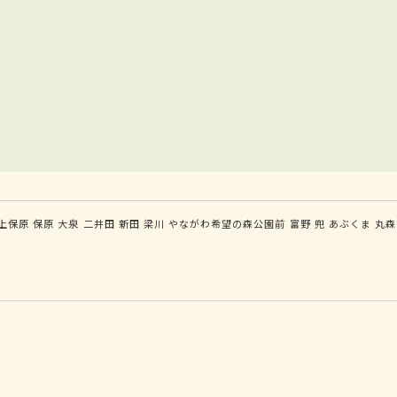
上保原
保原
大泉
二井田
新田
梁川
やながわ希望の森公園前
富野
兜
あぶくま
丸森