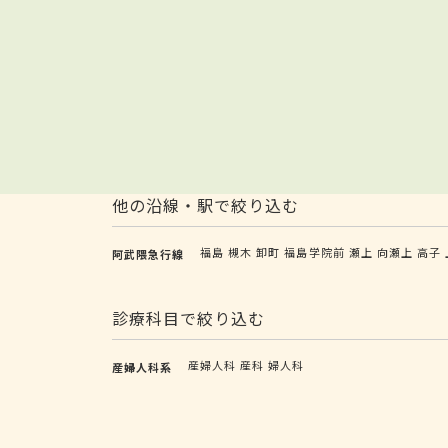
他の沿線・駅で絞り込む
福島
槻木
卸町
福島学院前
瀬上
向瀬上
高子
阿武隈急行線
診療科目で絞り込む
産婦人科
産科
婦人科
産婦人科系