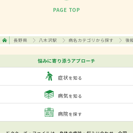
PAGE TOP
長野県
八木沢駅
病名カテゴリから探す
後縦
悩みに寄り添うアプローチ
症状
を知る
病気
を知る
病院
を探す
ドクターズ・ファイルは、身体の症状・悩みに合わせ、全国