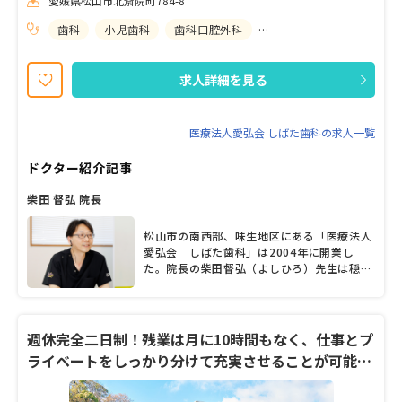
愛媛県松山市北斎院町784-8
して仕事を続けていける環境を目指している当院。あなたらしい働
き方のできる職場をお探しの方は、ぜひ当院へご応募ください！ し
歯科
小児歯科
歯科口腔外科
矯正歯科
ばた歯科の３つの特徴 ●自由参加のBBQや慰安旅行なども行うアッ
トホームな雰囲気が特徴 ●資格取得支援やセミナー参加補助など、
スキルアップを目指す方へのサポート体制が整っています ●週休２
求人詳細を見る
日だけではなく週休３日も選択できるので、私生活を大切にしたい
方も安心して仕事に取り組めます
医療法人愛弘会 しばた歯科の求人一覧
ドクター紹介記事
柴田 督弘 院長
松山市の南西部、味生地区にある「医療法人
愛弘会 しばた歯科」は2004年に開業し
た。院長の柴田督弘（よしひろ）先生は穏や
かで優しい印象。子どもの頃は自身も歯科医
院が苦手だったと語り、静脈内鎮静法による
治療を取り入れ、患者に安心感を与えるべく
スタッフの対応にも常に気を配っている。
週休完全二日制！残業は月に10時間もなく、仕事とプ
「歯科医師はお口の中で大工のようなことを
ライベートをしっかり分けて充実させることが可能で
している、よくしゃべる職人」と柴田院長。
す。
インフォームドコンセントを重視して、患者
とのコミュニケーションを密に行い、こまや