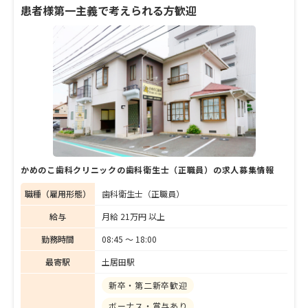
家族一緒に診療が受けられるファミリールー
患者様第一主義で考えられる方歓迎
ムを設けたり、訪問診療を実施したりと配
慮。丁寧でわかりやすい説明を行い、患者が
より安心し、リラックスして治療に臨めるよ
うに注力している。「患者さんも私たちも楽
しく、笑顔の生まれる場所にできたら」と話
す大西院長に、開院に際しての思いや今後の
展望について、たっぷりと話してもらった。
かめのこ歯科クリニックの歯科衛生士（正職員）の求人募集情報
職種（雇用形態）
歯科衛生士（正職員）
給与
月給 21万円 以上
勤務時間
08:45 〜 18:00
最寄駅
土居田駅
新卒・第二新卒歓迎
ボーナス・賞与あり