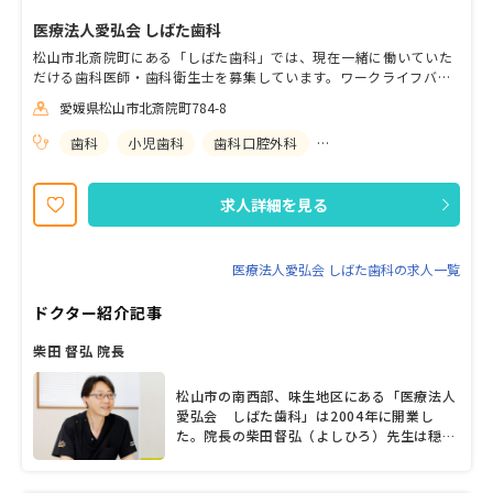
医療法人愛弘会 しばた歯科
松山市北斎院町にある「しばた歯科」では、現在一緒に働いていた
だける歯科医師・歯科衛生士を募集しています。ワークライフバラ
ンスを一番に考えた職場づくりを通し、スタッフ一人ひとりが安心
愛媛県松山市北斎院町784-8
して仕事を続けていける環境を目指している当院。あなたらしい働
き方のできる職場をお探しの方は、ぜひ当院へご応募ください！ し
歯科
小児歯科
歯科口腔外科
矯正歯科
ばた歯科の３つの特徴 ●自由参加のBBQや慰安旅行なども行うアッ
トホームな雰囲気が特徴 ●資格取得支援やセミナー参加補助など、
スキルアップを目指す方へのサポート体制が整っています ●週休２
求人詳細を見る
日だけではなく週休３日も選択できるので、私生活を大切にしたい
方も安心して仕事に取り組めます
医療法人愛弘会 しばた歯科の求人一覧
ドクター紹介記事
柴田 督弘 院長
松山市の南西部、味生地区にある「医療法人
愛弘会 しばた歯科」は2004年に開業し
た。院長の柴田督弘（よしひろ）先生は穏や
かで優しい印象。子どもの頃は自身も歯科医
院が苦手だったと語り、静脈内鎮静法による