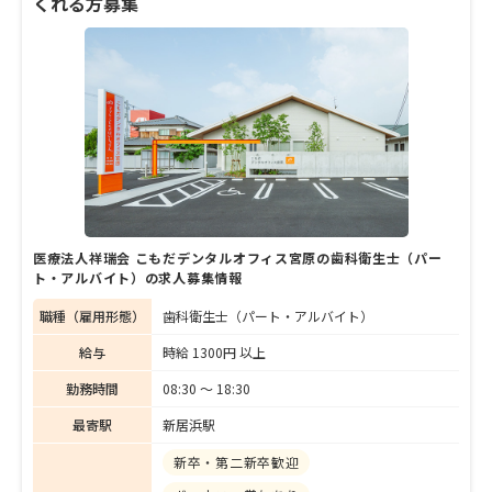
くれる方募集
任として後輩の指導にも注力されている忽那
さん。長く働いているからこそ見えてくる
「松友歯科クリニック」の職場環境や女性と
しての働き方について、話を聞きました。
医療法人祥瑞会 こもだデンタルオフィス宮原の歯科衛生士（パー
ト・アルバイト）の求人募集情報
職種（雇用形態）
歯科衛生士（パート・アルバイト）
給与
時給 1300円 以上
勤務時間
08:30 〜 18:30
最寄駅
新居浜駅
新卒・第二新卒歓迎