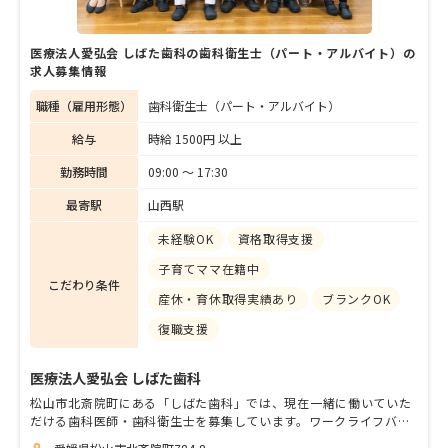
医療法人愛弘会 しばた歯科の歯科衛生士（パート・アルバイト）の
求人募集情報
職種（雇用形態）
歯科衛生士（パート・アルバイト）
給与
時給 1500円 以上
勤務時間
09:00 〜 17:30
最寄駅
山西駅
未経験OK
資格取得支援
子育てママ在籍中
こだわり条件
産休・育休取得実績あり
ブランクOK
復職支援
医療法人愛弘会 しばた歯科
松山市北斎院町にある「しばた歯科」では、現在一緒に働いていた
だける歯科医師・歯科衛生士を募集しています。ワークライフバラ
ンスを一番に考えた職場づくりを通し、スタッフ一人ひとりが安心