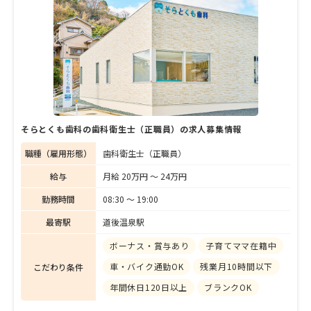
かな説明を欠かさない。「地元への恩返しを
したい」と話す柴田院長に、地域医療への想
いや、クリニックの理念を聞いた。
そらとくも歯科の歯科衛生士（正職員）の求人募集情報
職種（雇用形態）
歯科衛生士（正職員）
給与
月給 20万円 〜 24万円
勤務時間
08:30 〜 19:00
最寄駅
道後温泉駅
ボーナス・賞与あり
子育てママ在籍中
車・バイク通勤OK
残業月10時間以下
こだわり条件
年間休日120日以上
ブランクOK