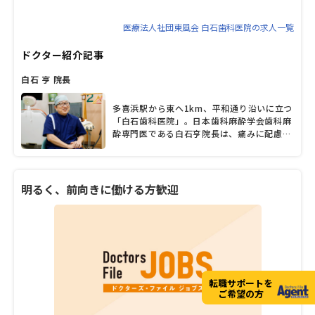
医療法人社団東風会 白石歯科医院の求人一覧
ドクター紹介記事
白石 亨 院長
多喜浜駅から東へ1km、平和通り沿いに立つ
「白石歯科医院」。日本歯科麻酔学会歯科麻
酔専門医である白石亨院長は、痛みに配慮し
た怖くない治療に力を入れており、患者がリ
ラックスして治療を受けられるよう配慮して
いる。同院には子どもの患者も多く、キッズ
ルームをはじめ歯科医院を怖い所と意識させ
明るく、前向きに働ける方歓迎
ないようにさまざまな工夫を凝らしている。
また、訪問診療の体制も整えており、高齢者
だけでなく障がい者の治療にも注力してい
る。「生きることは食べること」をモットー
に、治療や口腔ケアだけでなく、自分の口で
食べるためのリハビリテーション、時にはエ
ンゼルケアも行うなど、患者の口と一生関わ
転職サポートを
ってくれる歯科医院だ。怖くない治療や訪問
ご希望の方
診療について、白石院長にじっくり語っても
らった。