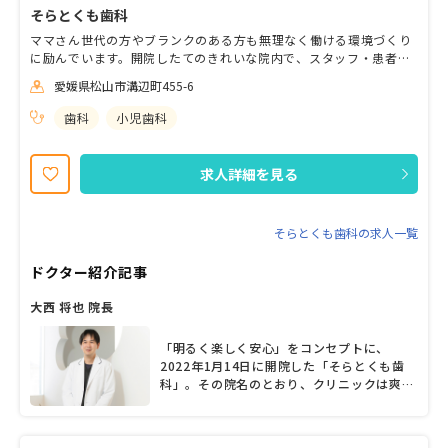
そらとくも歯科
ママさん世代の方やブランクのある方も無理なく働ける環境づくり
に励んでいます。開院したてのきれいな院内で、スタッフ・患者さ
んともにワイワイ楽しく診療してみませんか？
愛媛県松山市溝辺町455-6
歯科
小児歯科
求人詳細を見る
そらとくも歯科の求人一覧
ドクター紹介記事
大西 将也 院長
「明るく楽しく安心」をコンセプトに、
2022年1月14日に開院した「そらとくも歯
科」。その院名のとおり、クリニックは爽や
かな開放感に満ちている。院長を務める大西
将也先生は優しい笑顔の持ち主。子どもから
高齢者まで通いやすいクリニックをめざし、