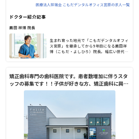
医療法人祥瑞会 こもだデンタルオフィス宮原の求人一覧
ドクター紹介記事
薦田 祥博 院長
生まれ育った地元で「こもだデンタルオフィ
ス宮原」を継承してから9年目になる薦田祥
博（こもだ・よしひろ）院長。幅広い世代の
患者に対応する中で、健康の基本は食にあ
り、その食を支えるのが口と歯の健康である
と考え、特に幼少期からの予防的ケアの重要
性を伝えている。薦田院長が大切にしている
矯正歯科専門の歯科医院です。患者数増加に伴うスタ
のは、日々のケアの重要性を患者自身が理解
ッフの募集です！！子供が好きな方、矯正歯科に興味
し、実践できるようにすること。さらに、口
がある方大歓迎。
の健康だけでなく全身の健康を守れるよう
に、専門の医療機関との連携を積極的に図る
など地域医療を守るかかりつけ医として奮闘
する薦田院長に、診療にかける思いを聞い
た。