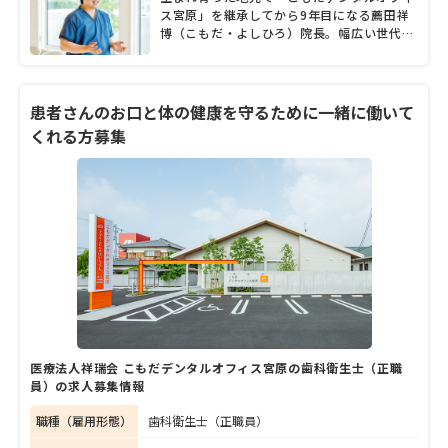
ス宮原」を継承してから9年目になる薦田祥
博（こもだ・よしひろ）院長。幅広い世代の
患者に対応する中で、健康の基本は食にあ
り、その食を支えるのが口と歯の健康である
と考え、特に幼少期からの予防的ケアの重要
性を伝えている。薦田院長が大切にしている
患者さんのお口と体の健康を守るために一緒に働いて
のは、日々のケアの重要性を患者自身が理解
くれる方募集
し、実践できるようにすること。さらに、口
の健康だけでなく全身の健康を守れるよう
に、専門の医療機関との連携を積極的に図る
など地域医療を守るかかりつけ医として奮闘
する薦田院長に、診療にかける思いを聞い
た。
医療法人祥瑞会 こもだデンタルオフィス宮原の歯科衛生士（正職
員）の求人募集情報
職種（雇用形態）
歯科衛生士（正職員）