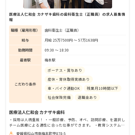
医療法人仁和会 カナザキ歯科の歯科衛生士（正職員）の求人募集情
報
職種（雇用形態）
歯科衛生士（正職員）
給与
月給 25万7500円 〜 57万1638円
勤務時間
09:30 〜 18:30
最寄駅
梅本駅
ボーナス・賞与あり
産休・育休取得実績あり
こだわり条件
車・バイク通勤OK
残業月10時間以下
社会保険完備
退職金あり
医療法人仁和会 カナザキ歯科
・採用は人柄重視！ ・一般診療、予防、オペ、訪問診療、を選択し
チーム医療による適性に合った仕事ができます。 ・教育システム完
備でより確実なスキルの習得が可能です。３ヶ月単位で確認しなが
愛媛県松山市南梅本町甲878-5