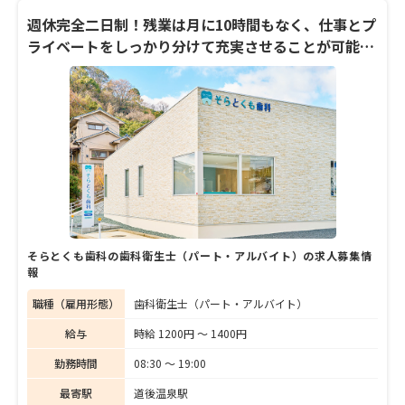
治療を取り入れ、患者に安心感を与えるべく
スタッフの対応にも常に気を配っている。
週休完全二日制！残業は月に10時間もなく、仕事とプ
「歯科医師はお口の中で大工のようなことを
ライベートをしっかり分けて充実させることが可能で
している、よくしゃべる職人」と柴田院長。
す。
インフォームドコンセントを重視して、患者
とのコミュニケーションを密に行い、こまや
かな説明を欠かさない。「地元への恩返しを
したい」と話す柴田院長に、地域医療への想
いや、クリニックの理念を聞いた。
そらとくも歯科の歯科衛生士（パート・アルバイト）の求人募集情
報
職種（雇用形態）
歯科衛生士（パート・アルバイト）
給与
時給 1200円 〜 1400円
勤務時間
08:30 〜 19:00
最寄駅
道後温泉駅