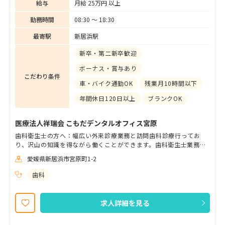
給与
月給 25万円 以上
勤務時間
08:30 〜 18:30
最寄駅
新居浜駅
新卒・第二新卒歓迎
ボーナス・賞与あり
こだわり条件
車・バイク通勤OK
残業月10時間以下
年間休日120日以上
ブランクOK
医療法人祥瑞会 こもだデンタルオフィス宮原
歯科衛生士の方へ：幅広い外来診療業務と訪問歯科診療行ってお
り、沢山の知識を得ながら働くことができます。歯科衛生士業務は
拡大鏡を貸与しますので、精密な仕事を取得することができます。
愛媛県新居浜市宮原町1-2
歯科助手および事務の方へ：経験は不問。一から丁寧に業務内容を
お教えします。医院の一員として職場を盛り上げてくれる方、大歓
歯科
迎いたします。 木・土午後と日祝休みのため、実質完全週休二日制
となります。患者さんのお口と体の健康を守るために一緒に働いて
くれる方、是非ご応募お待ちしてます。
求人詳細を見る