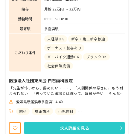
給与
月給 22万円 〜 32万円
勤務時間
09:00 〜 18:30
最寄駅
多喜浜駅
未経験OK
新卒・第二新卒歓迎
ボーナス・賞与あり
こだわり条件
車・バイク通勤OK
ブランクOK
社会保険完備
医療法人社団東風会 白石歯科医院
「先生が怖いから、辞めたい・・・」「人間関係の悪さに、もう耐
えられない」「思っていた職場とは違って、毎日が辛い」 そんな悩
みを解決します。当院ではスタッフの1人1人を大事にします。 「も
愛媛県新居浜市多喜浜1-4-40
っと自分の技術を高めたい!」「患者さんからの”ありがとう”がうれ
しい!」「適度な緊張感のある中で職場で働きたい!」 ポジティブに
歯科
矯正歯科
小児歯科
歯科口腔外科
スキルアップ、キャリアアップが目指せます。 あなたが自身の業務
に打ち込める環境を整えています。 あなたらしさを活かしながら仕
事を楽しんで下さい｡ご応募お待ちしております!!
求人詳細を見る