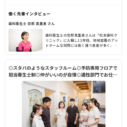
以来、地域のかかりつけ医としてたくさんの
患者から親しまれているのは「松友歯科クリ
働く先輩インタビュー
ニック」だ。院長の松友豊伸先生がそれぞれ
の専門を持つ歯科医師4人やスタッフと連携
歯科衛生士 忽那 真里恵 さん
し、子どもから高齢者まで幅広い診療を行っ
ている。常に時代の流れや患者のニーズを意
識して、院内の改装や設備投資を続けてきた
歯科衛生士の忽那真里恵さんは「松友歯科ク
という松友院長に、診療方針や患者層、力を
リニック」に入職し12年目。地域密着のアッ
入れていること、今後の展望など、たっぷり
トホームな同院には長く通う患者が多く、
と話を聞いた。
「患者さまと寄り添い、コミュニケーション
を深めていけることは大きなやりがい」だそ
うです。「結婚・出産後も長く勤めてもらえ
る医院でありたい」という院長の想いのも
◎スタバのようなスタッフルーム◎予防専用フロアで
と、結婚後も変わらず勤務を続け、現在は主
担当衛生士制◎仲がいいのが自慢◎適性部門でお仕事
任として後輩の指導にも注力されている忽那
◎まかないランチあり！
さん。長く働いているからこそ見えてくる
「松友歯科クリニック」の職場環境や女性と
しての働き方について、話を聞きました。