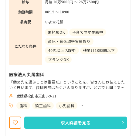
給与
月給 20万5000円 〜 26万7500円
勤務時間
08:15 〜 18:00
最寄駅
いよ立花駅
未経験OK
子育てママ在籍中
産休・育休取得実績あり
こだわり条件
40代以上活躍中
残業月10時間以下
ブランクOK
医療法人 丸尾歯科
「勤め先を選ぶことは重要だ」ということを、皆さんにお伝えした
いと思います。歯科医院はたくさんありますが、どこでも同じでは
ありません。診療内容、皆さんが務めてからやる業務内容も、全然
愛媛県松山市天山3-9-31
違います。当院は、仕事を通じて人間的に成長できる医院です。患
者さんの笑顔と笑い声でいっぱいになる医院を一緒に作りません
歯科
矯正歯科
小児歯科
歯科口腔外科
か？私たちの考えに共感してくださる方とともに、医院とあなたの
輝かしい未来に向けて進んでいきたいと思います。
求人詳細を見る