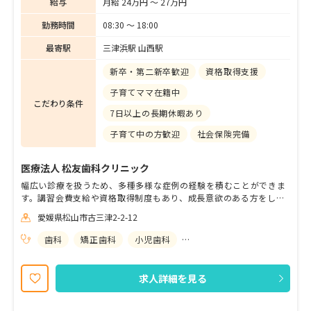
給与
月給 24万円 〜 27万円
勤務時間
08:30 〜 18:00
最寄駅
三津浜駅 山西駅
新卒・第二新卒歓迎
資格取得支援
子育てママ在籍中
こだわり条件
7日以上の長期休暇あり
子育て中の方歓迎
社会保険完備
医療法人 松友歯科クリニック
幅広い診療を扱うため、多種多様な症例の経験を積むことができま
す。講習会費支給や資格取得制度もあり、成長意欲のある方をしっ
かりとサポートする体制が整っております。家賃補助など充実し待
愛媛県松山市古三津2-2-12
遇を用意しておりますので、安心して長く勤められる環境です。夏
季・冬季休暇のほかに、１週間の休暇が取得でき、ワークライフバ
歯科
矯正歯科
小児歯科
歯科口腔外科
ランスを保ちながら無理なく働くことが可能です。現在４名のドク
ター、９名の幅広い年齢層の歯科衛生士が在籍しており、女性ドク
ターを含め、適切な指導担当歯科医師・歯科衛生士が丁寧に指導し
求人詳細を見る
ますのでご安心ください。18時終業ですのでプライベートも充実で
す。経験のあるママも多く活躍している職場です。