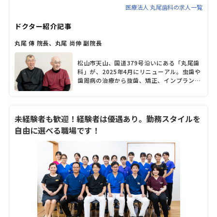
医療法人 丸尾歯科の求人一覧
ドクター紹介記事
丸尾 傳 院長、丸尾 尚伸 副院長
松山市天山、国道379号沿いにある「丸尾歯
科」が、2025年4月にリニューアル。虫歯や
歯周病の治療から抜歯、矯正、インプラント
治療などに対応する診療棟の隣に「デンタル
フィットネス」という取り組みを行う新棟が
完成し、予防の先を見据えたメンテナンス、
お口の機能向上トレーニングの体制が整っ
未経験者も歓迎！経験者は優遇あり。勤務スタイルを
た。今回は、長年地域の歯科医療に貢献して
自由に選べる職場です！
きた丸尾傳（まるお・つたえ）院長と息子の
丸尾尚伸（ひさのぶ）副院長に、デンタルフ
ィットネスの考え方、患者への思いなどにつ
いて聞いた。