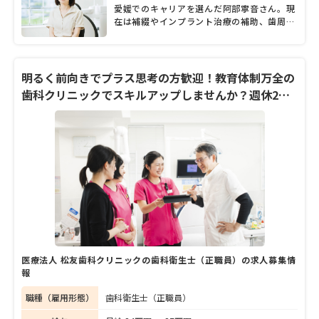
愛媛でのキャリアを選んだ阿部寧音さん。現
在は補綴やインプラント治療の補助、歯周外
科、訪問診療といった幅広い業務に取り組ん
でいます。教育体制が整った安心感のある職
場で、毎日新しい知識や技術を吸収しながら
着実に成長を続けている阿部さんに、「カナ
明るく前向きでプラス思考の方歓迎！教育体制万全の
ザキ歯科」で働く魅力や仕事の楽しさについ
歯科クリニックでスキルアップしませんか？週休2日
て伺いました。
制・18時終業
医療法人 松友歯科クリニックの歯科衛生士（正職員）の求人募集情
報
職種（雇用形態）
歯科衛生士（正職員）