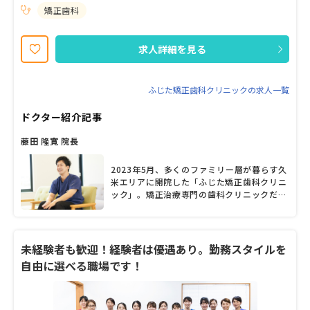
中心になります。また、専門歯科医院のため一般歯科とは多少異な
矯正歯科
る専門的な仕事内容となりますが、業務内容については時間にゆと
りをもって一つ一つわかりやすく指導いたします。20代〜30代のス
タッフが活躍中！ 一緒に明るく楽しみながらスキルアップし、より
求人詳細を見る
良い歯科医院を一緒に作りましょう！ 子供が好きな方、矯正歯科に
興味がある方を募集します。
ふじた矯正歯科クリニックの求人一覧
ドクター紹介記事
藤田 隆寛 院長
2023年5月、多くのファミリー層が暮らす久
米エリアに開院した「ふじた矯正歯科クリニ
ック」。矯正治療専門の歯科クリニックだ。
駐車場はゆったりと10台止められるスペース
があり、院内も広くバリアフリー設計なの
で、ベビーカーや車いすのままでも気兼ねな
く利用できるだろう。院長を務める藤田隆寛
未経験者も歓迎！経験者は優遇あり。勤務スタイルを
先生は、勤務医時代に培った知識・技術を生
自由に選べる職場です！
かし、患者一人ひとりに合った診療の提供に
努めている。顎変形症や先天性疾患を原因と
する噛み合わせ・歯並びの乱れなど、難症例
にも対応可能だという。「矯正治療を通じ