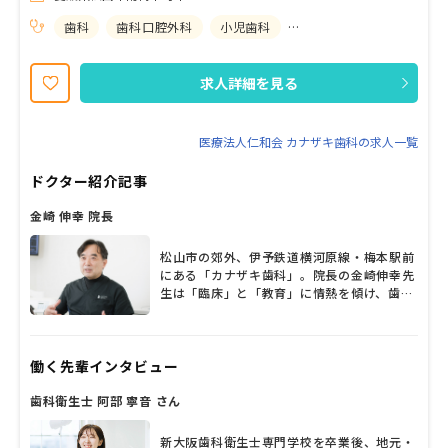
らフォローしていくので安心して学ぶことができます。 ・滅菌専任
の有資格者が在籍し滅菌を徹底しています。 ・「For the Patient」
歯科
歯科口腔外科
小児歯科
矯正歯科
の理念を重視し仕事そのものを楽しみながら一生働きやすい職場作
りに力を入れています。そのため産休育休制度取得者は多く、育休
後はお仕事に復帰しています。 ・ゴルフ、テニスなどのスポレクが
求人詳細を見る
あり、Dr、DH、DA、受付全員が自由に参加できる仲の良い明るく
楽しい職場です。
医療法人仁和会 カナザキ歯科の求人一覧
ドクター紹介記事
金崎 伸幸 院長
松山市の郊外、伊予鉄道横河原線・梅本駅前
にある「カナザキ歯科」。院長の金崎伸幸先
生は「臨床」と「教育」に情熱を傾け、歯科
医療に全身全霊を注ぐ熱き歯科医師。「歯科
医師は天職」と話し、総勢68人のスタッフを
率いて、日々の診療を行っている。患者の一
働く先輩インタビュー
生を考え、それぞれのライフステージに合っ
た治療を提供する同院には、地域住民はもち
歯科衛生士 阿部 寧音 さん
ろん、隣接県からも患者が訪れる。クリニッ
クの基本理念や患者とのエピソードなど、大
いに語ってもらった。
新大阪歯科衛生士専門学校を卒業後、地元・