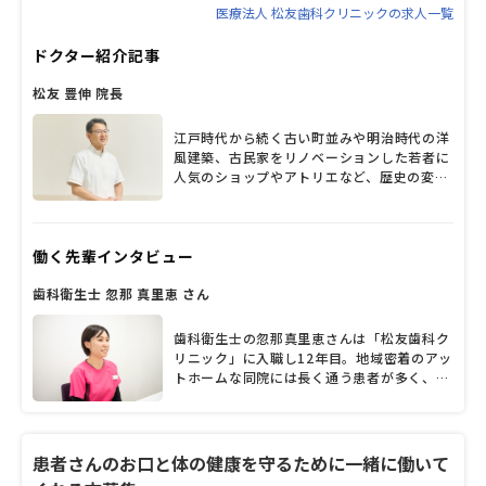
医療法人 松友歯科クリニックの求人一覧
ドクター紹介記事
松友 豊伸 院長
江戸時代から続く古い町並みや明治時代の洋
風建築、古民家をリノベーションした若者に
人気のショップやアトリエなど、歴史の変遷
が感じられる松山市古三津。1995年の開業
以来、地域のかかりつけ医としてたくさんの
患者から親しまれているのは「松友歯科クリ
働く先輩インタビュー
ニック」だ。院長の松友豊伸先生がそれぞれ
の専門を持つ歯科医師4人やスタッフと連携
歯科衛生士 忽那 真里恵 さん
し、子どもから高齢者まで幅広い診療を行っ
ている。常に時代の流れや患者のニーズを意
識して、院内の改装や設備投資を続けてきた
歯科衛生士の忽那真里恵さんは「松友歯科ク
という松友院長に、診療方針や患者層、力を
リニック」に入職し12年目。地域密着のアッ
入れていること、今後の展望など、たっぷり
トホームな同院には長く通う患者が多く、
と話を聞いた。
「患者さまと寄り添い、コミュニケーション
を深めていけることは大きなやりがい」だそ
うです。「結婚・出産後も長く勤めてもらえ
る医院でありたい」という院長の想いのも
患者さんのお口と体の健康を守るために一緒に働いて
と、結婚後も変わらず勤務を続け、現在は主