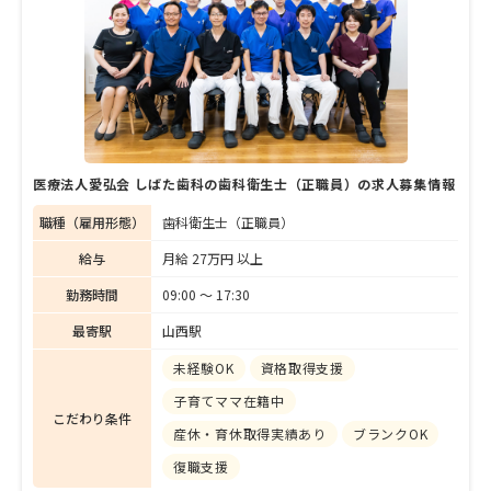
て、小さなお子さんから大人の方まで、幅広
い世代の方に『心からの笑顔』と『生活の質
の向上』をお届けしたいです」と優しい笑顔
で話す藤田院長に、開業までの経緯や同院の
特徴、日々の診療で大切にしていることなど
語ってもらった。
医療法人愛弘会 しばた歯科の歯科衛生士（正職員）の求人募集情報
職種（雇用形態）
歯科衛生士（正職員）
給与
月給 27万円 以上
勤務時間
09:00 〜 17:30
最寄駅
山西駅
未経験OK
資格取得支援
子育てママ在籍中
こだわり条件
産休・育休取得実績あり
ブランクOK
復職支援