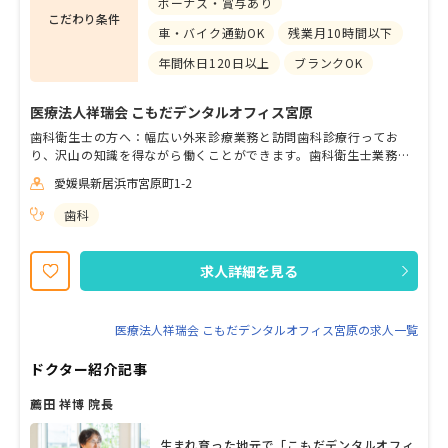
ボーナス・賞与あり
こだわり条件
車・バイク通勤OK
残業月10時間以下
年間休日120日以上
ブランクOK
医療法人祥瑞会 こもだデンタルオフィス宮原
歯科衛生士の方へ：幅広い外来診療業務と訪問歯科診療行ってお
り、沢山の知識を得ながら働くことができます。歯科衛生士業務は
拡大鏡を貸与しますので、精密な仕事を取得することができます。
愛媛県新居浜市宮原町1-2
歯科助手および事務の方へ：経験は不問。一から丁寧に業務内容を
お教えします。医院の一員として職場を盛り上げてくれる方、大歓
歯科
迎いたします。 木・土午後と日祝休みのため、実質完全週休二日制
となります。患者さんのお口と体の健康を守るために一緒に働いて
くれる方、是非ご応募お待ちしてます。
求人詳細を見る
医療法人祥瑞会 こもだデンタルオフィス宮原の求人一覧
ドクター紹介記事
薦田 祥博 院長
生まれ育った地元で「こもだデンタルオフィ