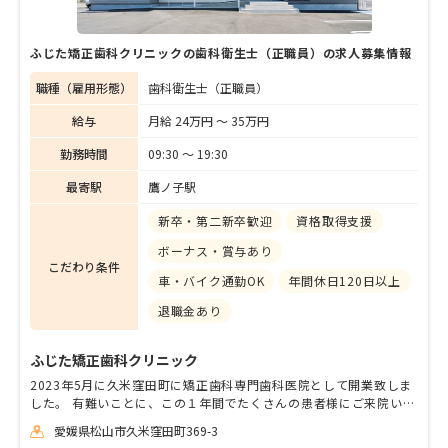
ふじた矯正歯科クリニックの歯科衛生士（正職員）の求人募集情報
職種（雇用形態）
歯科衛生士（正職員）
給与
月給 24万円 〜 35万円
勤務時間
09:30 〜 19:30
最寄駅
鷹ノ子駅
新卒・第二新卒歓迎
資格取得支援
ボーナス・賞与あり
こだわり条件
車・バイク通勤OK
年間休日120日以上
退職金あり
ふじた矯正歯科クリニック
2023年5月に久米窪田町に矯正歯科専門歯科医院として開業致しま
した。 有難いことに、この１年間でたくさんの患者様にご来院いた
だき、当初の予定よりもや早くスタッフの増員が必要となりまし
愛媛県松山市久米窪田町369-3
た。 当院は矯正専門歯科医院のため、患者層はお子様から若い方が