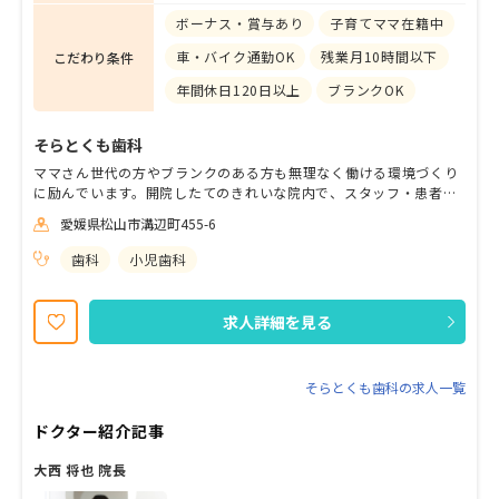
ボーナス・賞与あり
子育てママ在籍中
車・バイク通勤OK
残業月10時間以下
こだわり条件
年間休日120日以上
ブランクOK
そらとくも歯科
ママさん世代の方やブランクのある方も無理なく働ける環境づくり
に励んでいます。開院したてのきれいな院内で、スタッフ・患者さ
んともにワイワイ楽しく診療してみませんか？
愛媛県松山市溝辺町455-6
歯科
小児歯科
求人詳細を見る
そらとくも歯科の求人一覧
ドクター紹介記事
大西 将也 院長