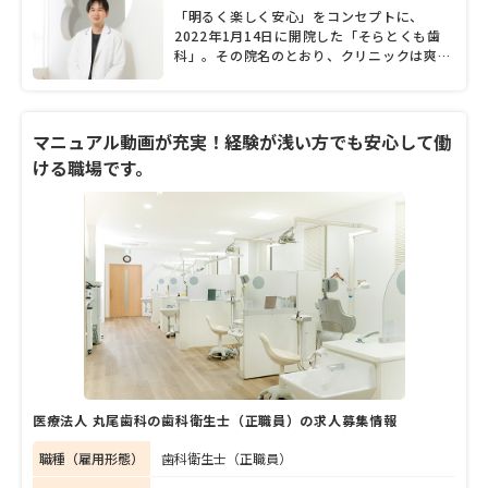
「明るく楽しく安心」をコンセプトに、
2022年1月14日に開院した「そらとくも歯
科」。その院名のとおり、クリニックは爽や
かな開放感に満ちている。院長を務める大西
将也先生は優しい笑顔の持ち主。子どもから
高齢者まで通いやすいクリニックをめざし、
家族一緒に診療が受けられるファミリールー
マニュアル動画が充実！経験が浅い方でも安心して働
ムを設けたり、訪問診療を実施したりと配
ける職場です。
慮。丁寧でわかりやすい説明を行い、患者が
より安心し、リラックスして治療に臨めるよ
うに注力している。「患者さんも私たちも楽
しく、笑顔の生まれる場所にできたら」と話
す大西院長に、開院に際しての思いや今後の
展望について、たっぷりと話してもらった。
医療法人 丸尾歯科の歯科衛生士（正職員）の求人募集情報
職種（雇用形態）
歯科衛生士（正職員）