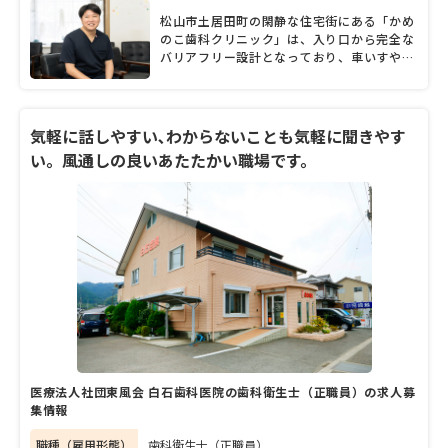
松山市土居田町の閑静な住宅街にある「かめ
のこ歯科クリニック」は、入り口から完全な
バリアフリー設計となっており、車いすや高
齢者でも靴のまま入れるなど、患者の負担を
和らげるための取り組みが光るクリニック
だ。院長を務める亀井隆行先生は、「すてき
な笑顔と安心できる食生活のプロデュース」
気軽に話しやすい､わからないことも気軽に聞きやす
をモットーに、子どもから高齢者まで、地域
い。風通しの良いあたたかい職場です。
の人々の口の健康を守るために尽力。また、
「楽しいクリニック」というコンセプトのも
と、スタッフが患者のQOLやデンタルIQの向
上に向けて真面目に取り組み、院内は落ち着
いた雰囲気の中にも活気があふれている。今
回はそんな同院の魅力、そして歯科医師とし
ての想いについて、亀井院長にたっぷりと話
してもらった。
医療法人社団東風会 白石歯科医院の歯科衛生士（正職員）の求人募
集情報
職種（雇用形態）
歯科衛生士（正職員）