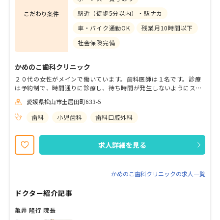
駅近（徒歩5分以内）・駅ナカ
こだわり条件
車・バイク通勤OK
残業月10時間以下
社会保険完備
かめのこ歯科クリニック
２０代の女性がメインで働いています。歯科医師は１名です。診療
は予約制で、時間通りに診療し、待ち時間が発生しないようにスタ
ッフ一同努力しています。残業時間は月平均１時間程度なので、大
愛媛県松山市土居田町633-5
体時間通りに勤務が終わります。
歯科
小児歯科
歯科口腔外科
求人詳細を見る
かめのこ歯科クリニックの求人一覧
ドクター紹介記事
亀井 隆行 院長