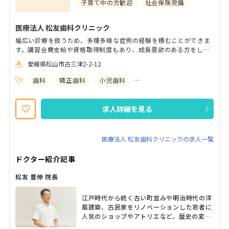
子育て中の方歓迎
社会保険完備
医療法人 松友歯科クリニック
幅広い診療を扱うため、多種多様な症例の経験を積むことができま
す。講習会費支給や資格取得制度もあり、成長意欲のある方をしっ
かりとサポートする体制が整っております。家賃補助など充実し待
愛媛県松山市古三津2-2-12
遇を用意しておりますので、安心して長く勤められる環境です。夏
季・冬季休暇のほかに、１週間の休暇が取得でき、ワークライフバ
歯科
矯正歯科
小児歯科
歯科口腔外科
ランスを保ちながら無理なく働くことが可能です。現在４名のドク
ター、９名の幅広い年齢層の歯科衛生士が在籍しており、女性ドク
ターを含め、適切な指導担当歯科医師・歯科衛生士が丁寧に指導し
求人詳細を見る
ますのでご安心ください。18時終業ですのでプライベートも充実で
す。経験のあるママも多く活躍している職場です。
医療法人 松友歯科クリニックの求人一覧
ドクター紹介記事
松友 豊伸 院長
江戸時代から続く古い町並みや明治時代の洋
風建築、古民家をリノベーションした若者に
人気のショップやアトリエなど、歴史の変遷
が感じられる松山市古三津。1995年の開業