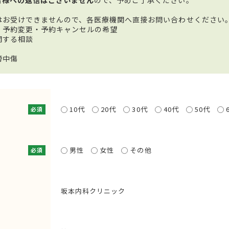
はお受けできませんので、各医療機関へ直接お問い合わせください
・予約変更・予約キャンセルの希望
関する相談
謗中傷
10代
20代
30代
40代
50代
必須
男性
女性
その他
必須
坂本内科クリニック