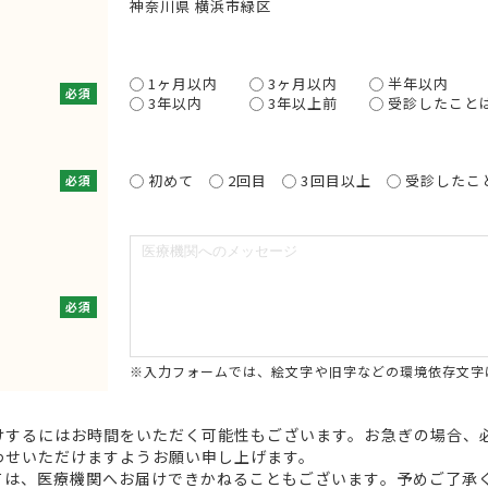
神奈川県 横浜市緑区
1ヶ月以内
3ヶ月以内
半年以内
必須
3年以内
3年以上前
受診したこと
初めて
2回目
3回目以上
受診したこ
必須
必須
※入力フォームでは、絵文字や旧字などの環境依存文字
けするにはお時間をいただく可能性もございます。お急ぎの場合、
わせいただけますようお願い申し上げます。
ては、医療機関へお届けできかねることもございます。予めご了承