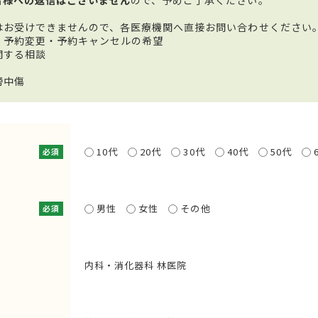
はお受けできませんので、各医療機関へ直接お問い合わせください
・予約変更・予約キャンセルの希望
関する相談
謗中傷
10代
20代
30代
40代
50代
必須
男性
女性
その他
必須
内科・消化器科 林医院