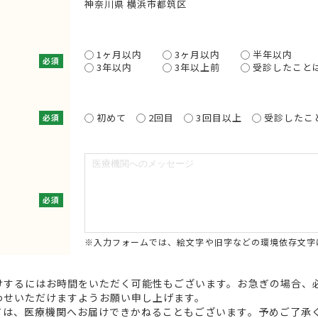
神奈川県 横浜市都筑区
1ヶ月以内
3ヶ月以内
半年以内
必須
3年以内
3年以上前
受診したこと
初めて
2回目
3回目以上
受診したこ
必須
必須
※入力フォームでは、絵文字や旧字などの環境依存文字
けするにはお時間をいただく可能性もございます。お急ぎの場合、
わせいただけますようお願い申し上げます。
ては、医療機関へお届けできかねることもございます。予めご了承