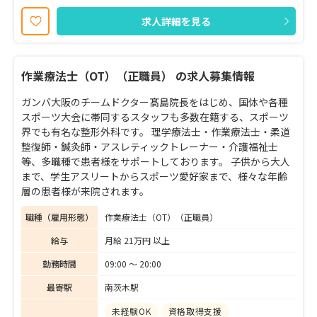
求人詳細を見る
作業療法士（OT）（正職員） の求人募集情報
ガンバ大阪のチームドクター髙島院長をはじめ、国体や各種
スポーツ大会に帯同するスタッフも多数在籍する、スポーツ
界でも有名な整形外科です。 理学療法士・作業療法士・柔道
整復師・鍼灸師・アスレティックトレーナー・介護福祉士
等、多職種で患者様をサポートしております。 子供から大人
まで、学生アスリートからスポーツ愛好家まで、様々な年齢
層の患者様が来院されます。
職種（雇用形態）
作業療法士（OT）（正職員）
給与
月給 21万円 以上
勤務時間
09:00 〜 20:00
最寄駅
南茨木駅
未経験OK
資格取得支援