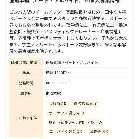
医療事務（パート・アルバイト） の求人募集情報
ガンバ大阪のチームドクター髙島院長をはじめ、国体や各種
スポーツ大会に帯同するスタッフも多数在籍する、スポーツ
界でも有名な整形外科です。 理学療法士・作業療法士・柔道
整復師・鍼灸師・アスレティックトレーナー・介護福祉士
等、多職種で患者様をサポートしております。 子供から大人
まで、学生アスリートからスポーツ愛好家まで、様々な年齢
層の患者様が来院されます。
職種（雇用形態）
医療事務（パート・アルバイト）
給与
時給 1310円 〜
勤務時間
08:30 〜 20:30
最寄駅
南茨木駅
未経験OK
資格取得支援
ボーナス・賞与あり
こだわり条件
駅近（徒歩5分以内）・駅ナカ
車・バイク通勤OK
退職金あり