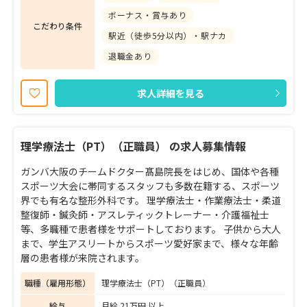
ボーナス・賞与あり
こだわり条件
駅近（徒歩5分以内）・駅ナカ
退職金あり
求人詳細を見る
理学療法士（PT）（正職員） の求人募集情報
ガンバ大阪のチームドクター髙島院長をはじめ、国体や各種
スポーツ大会に帯同するスタッフも多数在籍する、スポーツ
界でも有名な整形外科です。 理学療法士・作業療法士・柔道
整復師・鍼灸師・アスレティックトレーナー・介護福祉士
等、多職種で患者様をサポートしております。 子供から大人
まで、学生アスリートからスポーツ愛好家まで、様々な年齢
層の患者様が来院されます。
職種（雇用形態）
理学療法士（PT）（正職員）
給与
月給 21万円 以上