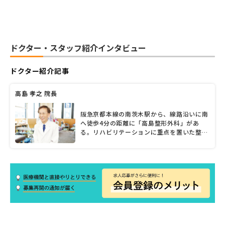
ドクター・スタッフ紹介インタビュー
ドクター紹介記事
高島 孝之 院長
阪急京都本線の南茨木駅から、線路沿いに南
へ徒歩4分の距離に「高島整形外科」があ
る。リハビリテーションに重点を置いた整形
外科のクリニックで、理学療法士、作業療法
士、鍼灸師、柔道整復師など、さまざまな分
野のスペシャリストがチームで治療やケアに
あたる。院長の高島孝之先生は、スポーツ整
形の分野にも詳しいため、スポーツをする人
たちが多く利用している点も大きな特色とい
えるだろう。元の状態に戻すだけでなく、元
の状態よりも機能を向上させることをめざす
クリニックのポリシーなどについて、高島院
長に話を聞いた。