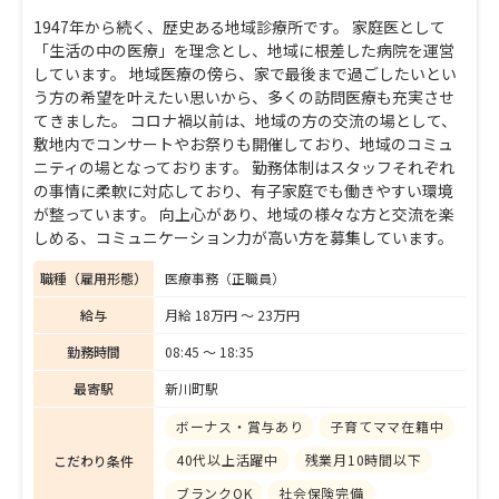
1947年から続く、歴史ある地域診療所です。 家庭医として
「生活の中の医療」を理念とし、地域に根差した病院を運営
しています。 地域医療の傍ら、家で最後まで過ごしたいとい
う方の希望を叶えたい思いから、多くの訪問医療も充実させ
てきました。 コロナ禍以前は、地域の方の交流の場として、
敷地内でコンサートやお祭りも開催しており、地域のコミュ
ニティの場となっております。 勤務体制はスタッフそれぞれ
の事情に柔軟に対応しており、有子家庭でも働きやすい環境
が整っています。 向上心があり、地域の様々な方と交流を楽
しめる、コミュニケーション力が高い方を募集しています。
職種（雇用形態）
医療事務（正職員）
給与
月給 18万円 〜 23万円
勤務時間
08:45 〜 18:35
最寄駅
新川町駅
ボーナス・賞与あり
子育てママ在籍中
40代以上活躍中
残業月10時間以下
こだわり条件
ブランクOK
社会保険完備