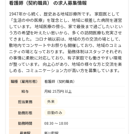
看護師（契約職員） の求人募集情報
1947年から続く、歴史ある地域診療所です。 家庭医として
「生活の中の医療」を理念とし、地域に根差した病院を運営
しています。 地域医療の傍ら、家で最後まで過ごしたいとい
う方の希望を叶えたい思いから、多くの訪問医療も充実させ
てきました。 コロナ禍以前は、地域の方の交流の場として、
敷地内でコンサートやお祭りも開催しており、地域のコミュ
ニティの場となっております。 勤務体制はスタッフそれぞれ
の事情に柔軟に対応しており、有子家庭でも働きやすい環境
が整っています。 向上心があり、地域の様々な方と交流を楽
しめる、コミュニケーション力が高い方を募集しています。
職種（雇用形態）
看護師（契約職員）
給与
月給 25万円 以上
外来
担当業務
日勤のみ
勤務形態
勤務時間
08:30 〜 18:00
最寄駅
新川町駅