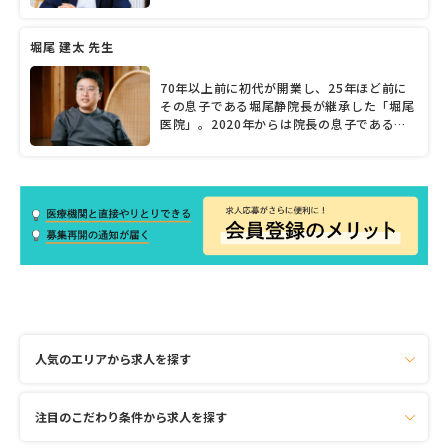
年以上の歴史あるクリニックだ。門扉から
は、小川を渡って入り口へと続く。1947年
に初代院長が開業した当時からある緑豊かな
堀尾 建太 先生
庭には四季折々の花が咲き、患者を出迎えて
いる。1994年に理事長の堀尾 靜先生が継承
70年以上前に初代が開業し、25年ほど前に
してからは、この庭でチャリティーイベント
その息子である堀尾静院長が継承した「堀尾
を定期的に開催。地域住民との交流の場とも
医院」。2020年からは院長の息子である堀
なっている大切な庭だそうだ。「診療を続け
尾建太先生が加わり、親子で地域医療に尽力
る中で、病院医療だけではない、生活の中の
し続けている。建太先生は在宅医療を担い、
医療の大切さに目が向くようになりました」
「病気や障害があっても住み慣れた家で過ご
と話す堀尾理事長。とことん患者に寄り添う
したい」という患者とそれを支える家族の気
その姿勢は、地域住民にとって頼もしいもの
持ちを受け止めながら、診療にあたってい
だろう。「私は人の幸せがうれしいんです」
る。同院は、在宅療養支援診察所で、緊急の
と笑う堀尾理事長に、地域医療にかける思い
往診など24時間・365日対応可能な体制を整
を聞いた。
える。また、近隣病院とも連携しており、入
院が必要な場合など、臨機応変に対応できる
体制を整えている。高齢化が進み、一人では
通院が難しかったり、自宅療養したいけれど
病気があって難しいと諦めがちな患者に対
し、丁寧に向き合い支援をしている建太先生
人気のエリアから求人を探す
に、在宅医療への思いや今後の展望など話を
聞いた。
注目のこだわり条件から求人を探す