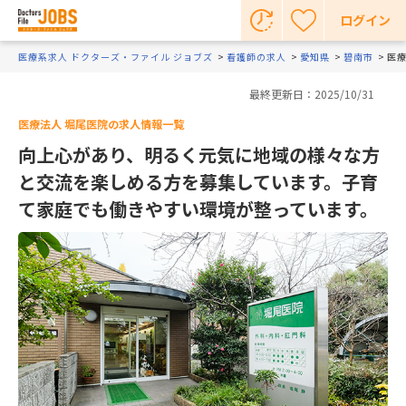
ログイン
医療系求人 ドクターズ・ファイル ジョブズ
看護師の求人
愛知県
碧南市
医療
最終更新日：2025/10/31
医療法人 堀尾医院の求人情報一覧
向上心があり、明るく元気に地域の様々な方
と交流を楽しめる方を募集しています。子育
て家庭でも働きやすい環境が整っています。