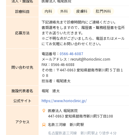
法人・施設名
医療法人 堀尾医院
内科
外科
皮膚科
肛門外科
診療科目
下記連絡先まで診療時間内にご連絡ください。
書類選考をしますので、履歴書・職務経歴書を住所
応募方法
までお送りいただきます。
※ご不明な点がございましたら、電話またはメール
にてお気軽にお問い合わせください。
電話番号：
0566-46-6087
メールアドレス：recruit@horioclinic.com
FAX：0566-46-6088
問い合わせ先
その他：〒447-0863 愛知県碧南市新川町５丁目１
０８
担当者：堀尾建太
施設代表者名
堀尾 建太
公式サイト
https://www.horioclinic.jp/
医療法人 堀尾医院
447-0863 愛知県碧南市新川町5丁目108
アクセス
名鉄三河線 新川町駅
名古屋鉄道三河線 新川町駅より徒歩４分