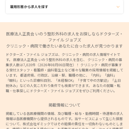
雇用形態から求人を探す
医療法人正真会 いのう整形外科の求人をお探しならドクターズ・
ファイル ジョブズ
クリニック・病院で働きたいあなたに合った求人が見つかります
ドクターズ・ファイル ジョブズは、クリニック・病院の求人情報サイトで
す。 医療法人正真会 いのう整形外科の求人を含む、 クリニック・病院の募
集求人数は7,020件（2026年08月06日現在）！ クリニック・病院が募集す
る受付スタッフ・看護師・歯科衛生士など様々な職業の採用情報を掲載して
います。 都道府県、行政区、沿線・駅、職種の他に、「内科」「歯科」
「眼科」といった診療科目別、「未経験OK」「子育て中の方歓迎」「土日
祝休み」などの人気こだわり条件でも検索ができます。 あなたの就職・転
職・仕事探しにドクターズ・ファイル ジョブズをぜひご利用ください。
掲載情報について
掲載している各医療機関の情報、及び職種・給与・勤務時間・待遇等の求人
情報は各医療機関から提供されるものです。当サービスによって生じた損害
について、株式会社ギミックではその賠償の責任を一切負わないものとしま
す。情報に誤りがある場合には、お手数ですがドクターズ・ファイル編集部