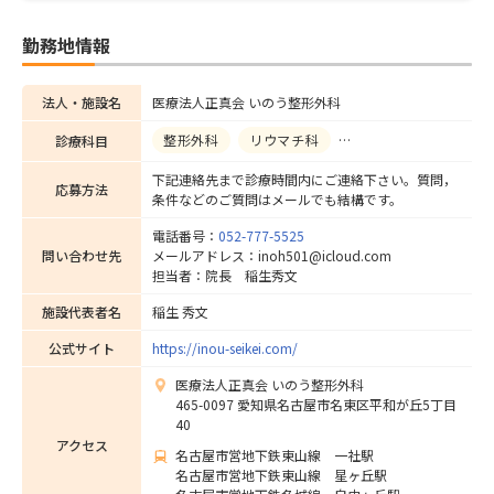
勤務地情報
法人・施設名
医療法人正真会 いのう整形外科
整形外科
リウマチ科
リハビリテーション科
診療科目
下記連絡先まで診療時間内にご連絡下さい。質問，
応募方法
条件などのご質問はメールでも結構です。
電話番号：
052-777-5525
問い合わせ先
メールアドレス：inoh501@icloud.com
担当者：院長 稲生秀文
施設代表者名
稲生 秀文
公式サイト
https://inou-seikei.com/
医療法人正真会 いのう整形外科
465-0097 愛知県名古屋市名東区平和が丘5丁目
40
アクセス
名古屋市営地下鉄東山線 一社駅
名古屋市営地下鉄東山線 星ヶ丘駅