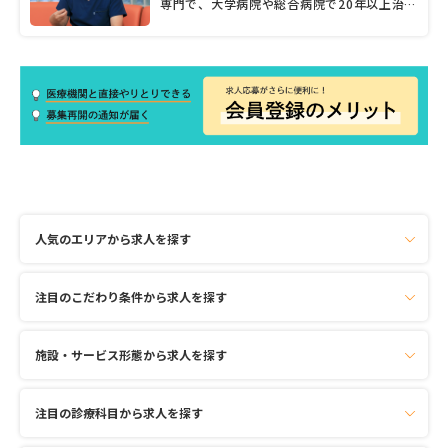
専門で、大学病院や総合病院で20年以上治療
や手術に携わり、数多くの症例に対応してき
た。一般診療に加え、術前や術後の患者のフ
ォローもしたいと2019年に開業し、地域に
身を置いたことで患者との距離が前にも増し
て近くなったと話す。「診察では世間話やご
家族の話を聞くこともあります。これからは
『気軽に相談できる近所のお医者さん』をめ
ざしたいですね」と笑顔を見せる稲生院長。
勤務医時代には難症例にも関わった経験を持
ちながらも、「患者さんの話を聞き、体に触
れて診察することが最も大事」との基本姿勢
を大切にする。気さくで話しやすい稲生院長
に、診療に対するこだわりや患者への思いを
人気のエリアから求人を探す
聞いた。
注目のこだわり条件から求人を探す
施設・サービス形態から求人を探す
注目の診療科目から求人を探す