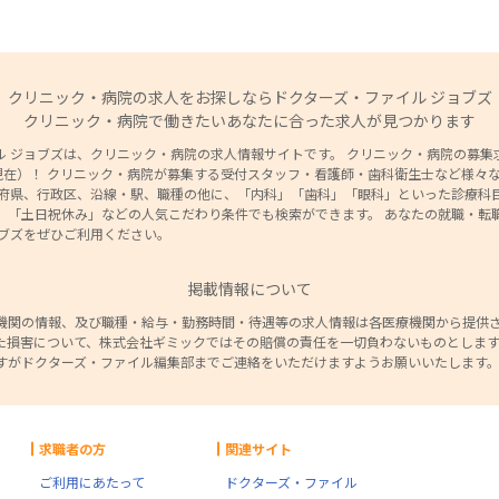
クリニック・病院の求人をお探しならドクターズ・ファイル ジョブズ
クリニック・病院で働きたいあなたに合った求人が見つかります
 ジョブズは、クリニック・病院の求人情報サイトです。 クリニック・病院の募集求人
7日現在）！ クリニック・病院が募集する受付スタッフ・看護師・歯科衛生士など様々
道府県、行政区、沿線・駅、職種の他に、「内科」「歯科」「眼科」といった診療科目
」「土日祝休み」などの人気こだわり条件でも検索ができます。 あなたの就職・転
ョブズをぜひご利用ください。
掲載情報について
機関の情報、及び職種・給与・勤務時間・待遇等の求人情報は各医療機関から提供
た損害について、株式会社ギミックではその賠償の責任を一切負わないものとします
すがドクターズ・ファイル編集部までご連絡をいただけますようお願いいたします
求職者の方
関連サイト
ご利用にあたって
ドクターズ・ファイル