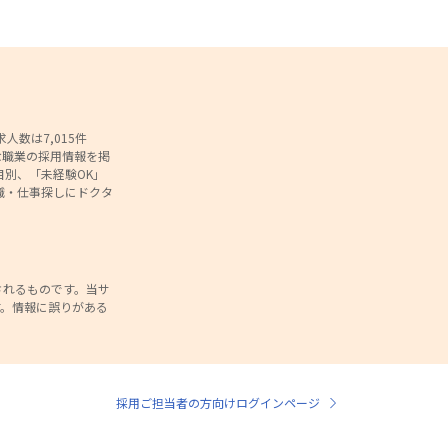
数は7,015件
な職業の採用情報を掲
別、「未経験OK」
職・仕事探しにドクタ
されるものです。当サ
。情報に誤りがある
。
採用ご担当者の方向けログインページ