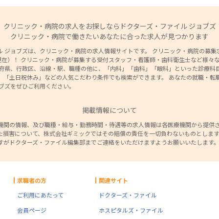
クリニック・病院の求人をお探しならドクターズ・ファイル ジョブズ
クリニック・病院で働きたいあなたに合った求人が見つかります
 ジョブズは、クリニック・病院の求人情報サイトです。 クリニック・病院の募集求人
9日現在）！ クリニック・病院が募集する受付スタッフ・看護師・歯科衛生士など様々
道府県、行政区、沿線・駅、職種の他に、「内科」「歯科」「眼科」といった診療科目
」「土日祝休み」などの人気こだわり条件でも検索ができます。 あなたの就職・転
ョブズをぜひご利用ください。
掲載情報について
機関の情報、及び職種・給与・勤務時間・待遇等の求人情報は各医療機関から提供
た損害について、株式会社ギミックではその賠償の責任を一切負わないものとします
すがドクターズ・ファイル編集部までご連絡をいただけますようお願いいたします
求職者の方
関連サイト
ご利用にあたって
ドクターズ・ファイル
会員ページ
ホスピタルズ・ファイル