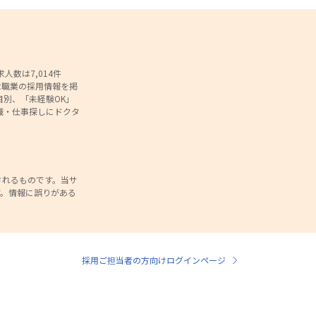
数は7,014件
な職業の採用情報を掲
別、「未経験OK」
職・仕事探しにドクタ
されるものです。当サ
。情報に誤りがある
。
採用ご担当者の方向けログインページ