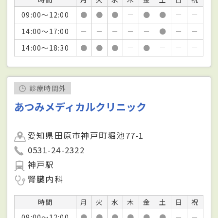
09:00～12:00
●
●
●
－
●
●
－
－
14:00～17:00
－
－
－
－
－
●
－
－
14:00～18:30
●
●
●
－
●
－
－
－
診療時間外
あつみメディカルクリニック
愛知県田原市神戸町堀池77-1
0531-24-2322
神戸駅
腎臓内科
時間
月
火
水
木
金
土
日
祝
09:00～12:00
●
●
●
●
●
●
－
－