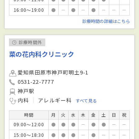
16:00～19:00
●
－
●
－
●
－
－
－
診療時間の詳細はこちら
診療時間外
菜の花内科クリニック
愛知県田原市神戸町明土9-1
0531-22-7777
神戸駅
内科
アレルギー科
すべて見る
時間
月
火
水
木
金
土
日
祝
09:00～12:00
●
●
●
－
●
●
－
－
15:00～18:30
●
●
●
－
●
－
－
－