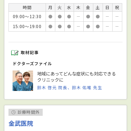
時間
月
火
水
木
金
土
日
祝
09:00～12:30
●
●
●
－
●
●
－
－
15:00～19:00
●
●
●
－
●
●
－
－
取材記事
ドクターズファイル
地域にあってどんな症状にも対応できる
クリニックに
鈴木 啓元 院長、鈴木 佑唯 先生
診療時間外
金武医院