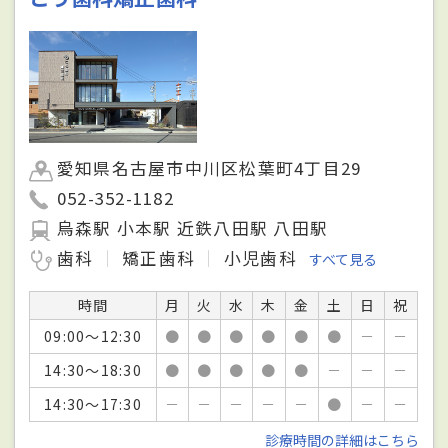
愛知県名古屋市中川区松葉町4丁目29
052-352-1182
烏森駅 小本駅 近鉄八田駅 八田駅
歯科
矯正歯科
小児歯科
すべて見る
時間
月
火
水
木
金
土
日
祝
09:00～12:30
●
●
●
●
●
●
－
－
14:30～18:30
●
●
●
●
●
－
－
－
14:30～17:30
－
－
－
－
－
●
－
－
診療時間の詳細はこちら