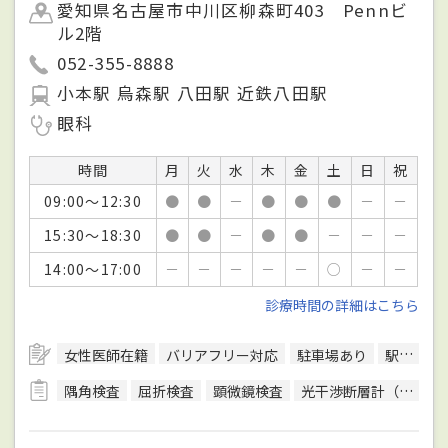
愛知県名古屋市中川区柳森町403 Pennビ
ル2階
052-355-8888
小本駅 烏森駅 八田駅 近鉄八田駅
眼科
時間
月
火
水
木
金
土
日
祝
09:00～12:30
●
●
－
●
●
●
－
－
15:30～18:30
●
●
－
●
●
－
－
－
14:00～17:00
－
－
－
－
－
○
－
－
診療時間の詳細はこちら
女性医師在籍
バリアフリー対応
駐車場あり
駅徒歩5分圏内
隅角検査
屈折検査
顕微鏡検査
光干渉断層計（OCT）検査