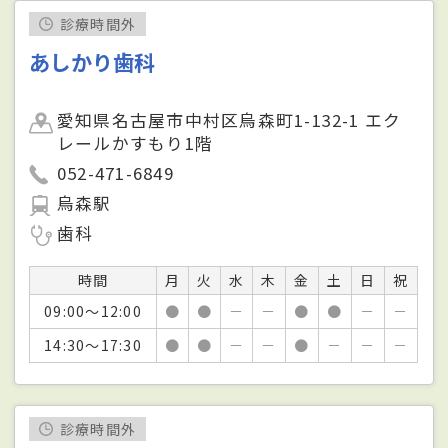
診療時間外
あしかり歯科
愛知県名古屋市中村区烏森町1-132-1 エク
レールかすもり1階
052-471-6849
烏森駅
歯科
時間
月
火
水
木
金
土
日
祝
09:00～12:00
●
●
－
－
●
●
－
－
14:30～17:30
●
●
－
－
●
－
－
－
診療時間外