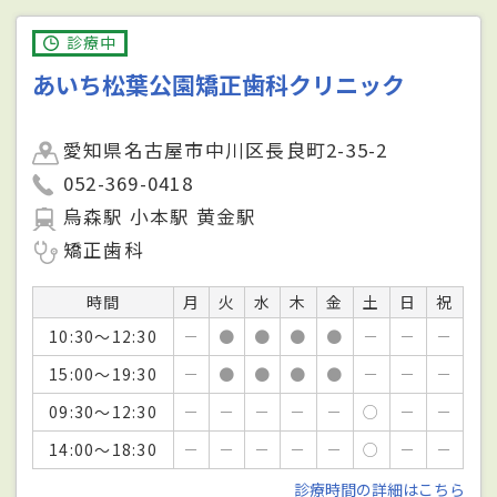
診療中
あいち松葉公園矯正歯科クリニック
愛知県名古屋市中川区長良町2-35-2
052-369-0418
烏森駅 小本駅 黄金駅
矯正歯科
時間
月
火
水
木
金
土
日
祝
10:30～12:30
－
●
●
●
●
－
－
－
15:00～19:30
－
●
●
●
●
－
－
－
09:30～12:30
－
－
－
－
－
○
－
－
14:00～18:30
－
－
－
－
－
○
－
－
診療時間の詳細はこちら