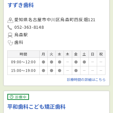
すずき歯科
愛知県名古屋市中川区烏森町四反畑121
052-363-8148
烏森駅
歯科
時間
月
火
水
木
金
土
日
祝
09:00～12:00
●
●
●
－
●
●
－
－
15:00～19:00
●
●
●
－
●
－
－
－
診療時間の詳細はこちら
診療中
平和歯科こども矯正歯科