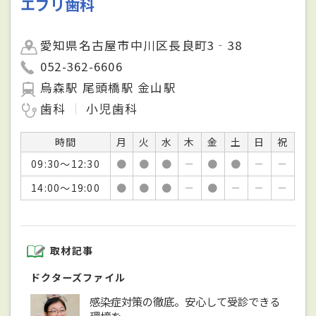
エブリ歯科
愛知県名古屋市中川区長良町3‐38
052-362-6606
烏森駅 尾頭橋駅 金山駅
歯科
小児歯科
時間
月
火
水
木
金
土
日
祝
09:30～12:30
●
●
●
－
●
●
－
－
14:00～19:00
●
●
●
－
●
－
－
－
取材記事
ドクターズファイル
感染症対策の徹底。安心して受診できる
環境を