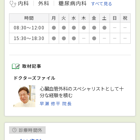
内科
外科
糖尿病内科
すべて見る
時間
月
火
水
木
金
土
日
祝
08:30～12:00
●
●
●
●
●
●
－
－
15:30～18:30
●
●
●
－
●
－
－
－
取材記事
ドクターズファイル
心臓血管外科のスペシャリストとして十
分な経験を積む
早瀬 修平 院長
診療時間外