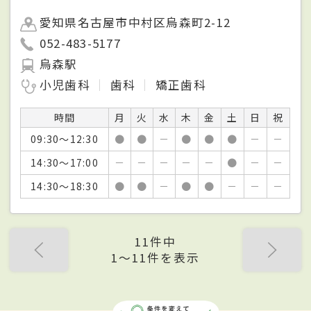
愛知県名古屋市中村区烏森町2-12
052-483-5177
烏森駅
小児歯科
歯科
矯正歯科
時間
月
火
水
木
金
土
日
祝
09:30～12:30
●
●
－
●
●
●
－
－
14:30～17:00
－
－
－
－
－
●
－
－
14:30～18:30
●
●
－
●
●
－
－
－
11件中
1〜11件を表示