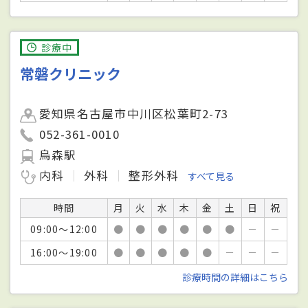
診療中
常磐クリニック
愛知県名古屋市中川区松葉町2-73
052-361-0010
烏森駅
内科
外科
整形外科
すべて見る
時間
月
火
水
木
金
土
日
祝
09:00～12:00
●
●
●
●
●
●
－
－
16:00～19:00
●
●
●
●
●
－
－
－
診療時間の詳細はこちら