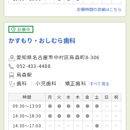
診療時間の詳細はこちら
診療中
かすもり・おしむら歯科
愛知県名古屋市中村区烏森町8-306
052-433-4488
烏森駅
歯科
小児歯科
矯正歯科
すべて見る
時間
月
火
水
木
金
土
日
祝
09:30～13:00
●
●
●
●
●
●
－
－
14:30～18:30
●
●
●
●
●
－
－
－
14:30～17:00
－
－
－
－
－
●
－
－