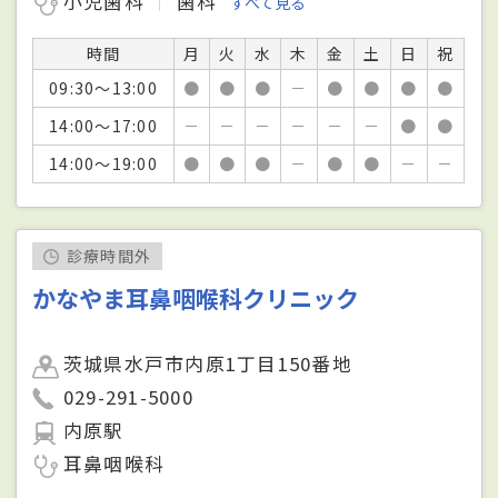
小児歯科
歯科
すべて見る
時間
月
火
水
木
金
土
日
祝
09:30～13:00
●
●
●
－
●
●
●
●
14:00～17:00
－
－
－
－
－
－
●
●
14:00～19:00
●
●
●
－
●
●
－
－
診療時間外
かなやま耳鼻咽喉科クリニック
茨城県水戸市内原1丁目150番地
029-291-5000
内原駅
耳鼻咽喉科