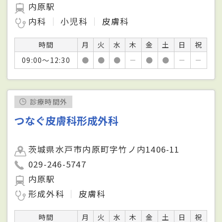
内原駅
内科
小児科
皮膚科
時間
月
火
水
木
金
土
日
祝
09:00～12:30
●
●
●
－
●
●
－
－
診療時間外
つなぐ皮膚科形成外科
茨城県水戸市内原町字竹ノ内1406-11
029-246-5747
内原駅
形成外科
皮膚科
時間
月
火
水
木
金
土
日
祝