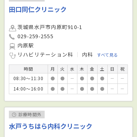
田口同仁クリニック
茨城県水戸市内原町910-1
029-259-2555
内原駅
リハビリテーション科
内科
すべて見る
時間
月
火
水
木
金
土
日
祝
08:30～11:30
●
●
－
●
●
●
－
－
14:00～16:00
●
●
－
●
●
●
－
－
診療時間外
水戸うちはら内科クリニック