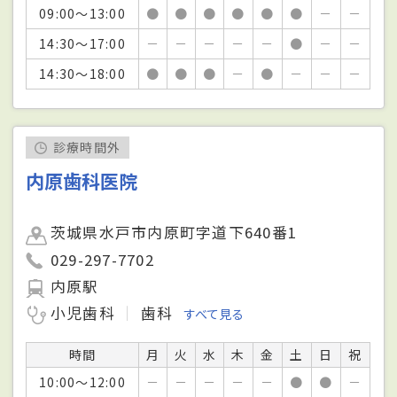
09:00～13:00
●
●
●
●
●
●
－
－
14:30～17:00
－
－
－
－
－
●
－
－
14:30～18:00
●
●
●
－
●
－
－
－
診療時間外
内原歯科医院
茨城県水戸市内原町字道下640番1
029-297-7702
内原駅
小児歯科
歯科
すべて見る
時間
月
火
水
木
金
土
日
祝
10:00～12:00
－
－
－
－
－
●
●
－