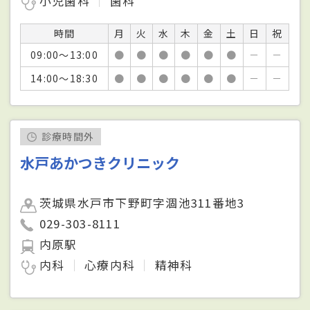
小児歯科
歯科
時間
月
火
水
木
金
土
日
祝
09:00～13:00
●
●
●
●
●
●
－
－
14:00～18:30
●
●
●
●
●
●
－
－
診療時間外
水戸あかつきクリニック
茨城県水戸市下野町字涸池311番地3
029-303-8111
内原駅
内科
心療内科
精神科