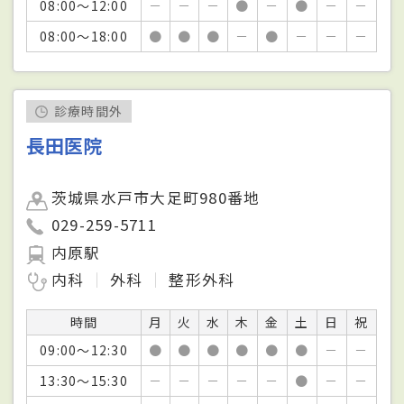
08:00～12:00
－
－
－
●
－
●
－
－
08:00～18:00
●
●
●
－
●
－
－
－
診療時間外
長田医院
茨城県水戸市大足町980番地
029-259-5711
内原駅
内科
外科
整形外科
時間
月
火
水
木
金
土
日
祝
09:00～12:30
●
●
●
●
●
●
－
－
13:30～15:30
－
－
－
－
－
●
－
－