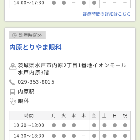
14:00～17:30
●
●
－
●
●
－
－
－
診療時間の詳細はこちら
診療時間外
内原とりやま眼科
茨城県水戸市内原2丁目1番地イオンモール
水戸内原3階
029-353-8015
内原駅
眼科
時間
月
火
水
木
金
土
日
祝
10:30～13:00
●
●
●
－
●
●
●
●
14:30～18:30
●
●
●
－
●
●
●
●