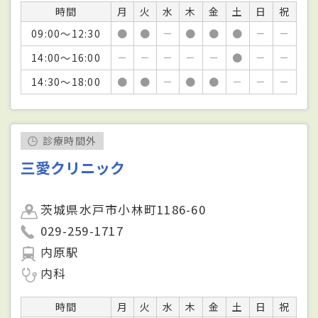
時間
月
火
水
木
金
土
日
祝
09:00～12:30
●
●
－
●
●
●
－
－
14:00～16:00
－
－
－
－
－
●
－
－
14:30～18:00
●
●
－
●
●
－
－
－
診療時間外
三愛クリニック
茨城県水戸市小林町1186-60
029-259-1717
内原駅
内科
時間
月
火
水
木
金
土
日
祝