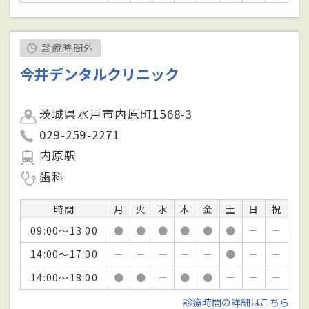
診療時間外
今井デンタルクリニック
茨城県水戸市内原町1568-3
029-259-2271
内原駅
歯科
時間
月
火
水
木
金
土
日
祝
09:00～13:00
●
●
●
●
●
●
－
－
14:00～17:00
－
－
－
－
－
●
－
－
14:00～18:00
●
●
－
●
●
－
－
－
診療時間の詳細はこちら