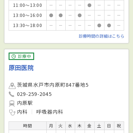
11:00～13:00
－
－
－
－
●
－
－
－
13:00～16:00
●
●
－
●
－
－
－
－
13:30～18:00
－
－
－
－
－
●
●
－
診療時間の詳細はこちら
診療中
原田医院
茨城県水戸市内原町847番地5
029-259-2045
内原駅
内科
呼吸器内科
時間
月
火
水
木
金
土
日
祝