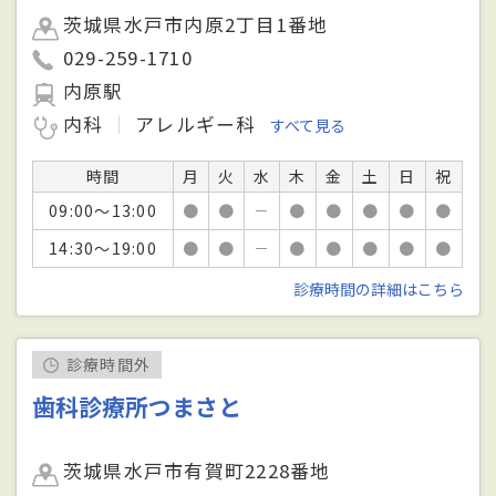
茨城県水戸市内原2丁目1番地
029-259-1710
内原駅
内科
アレルギー科
すべて見る
時間
月
火
水
木
金
土
日
祝
09:00～13:00
●
●
－
●
●
●
●
●
14:30～19:00
●
●
－
●
●
●
●
●
診療時間の詳細はこちら
診療時間外
歯科診療所つまさと
茨城県水戸市有賀町2228番地