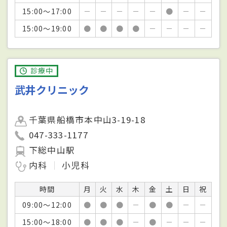
15:00～17:00
－
－
－
－
－
●
－
－
15:00～19:00
●
●
●
●
－
－
－
－
診療中
武井クリニック
千葉県船橋市本中山3-19-18
047-333-1177
下総中山駅
内科
小児科
時間
月
火
水
木
金
土
日
祝
09:00～12:00
●
●
●
－
●
●
－
－
15:00～18:00
●
●
●
－
●
－
－
－