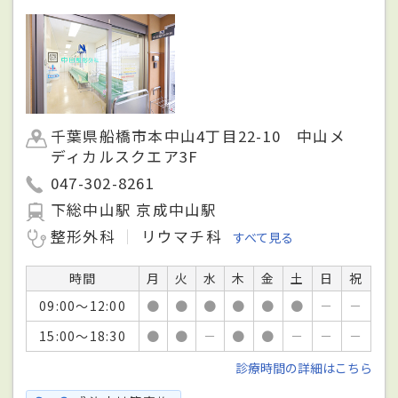
千葉県船橋市本中山4丁目22-10 中山メ
ディカルスクエア3F
047-302-8261
下総中山駅 京成中山駅
整形外科
リウマチ科
すべて見る
時間
月
火
水
木
金
土
日
祝
09:00～12:00
●
●
●
●
●
●
－
－
15:00～18:30
●
●
－
●
●
－
－
－
診療時間の詳細はこちら