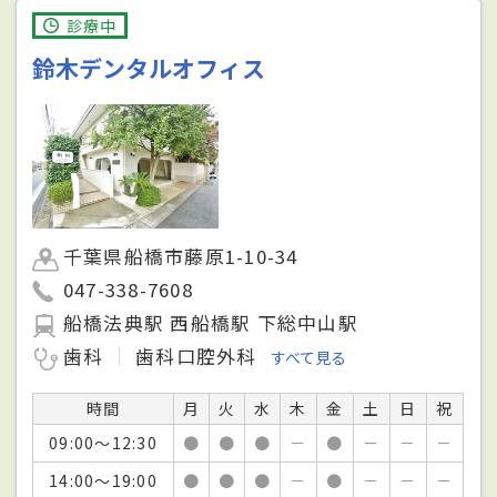
診療中
鈴木デンタルオフィス
千葉県船橋市藤原1-10-34
047-338-7608
船橋法典駅 西船橋駅 下総中山駅
歯科
歯科口腔外科
すべて見る
時間
月
火
水
木
金
土
日
祝
09:00～12:30
●
●
●
－
●
－
－
－
14:00～19:00
●
●
●
－
●
－
－
－