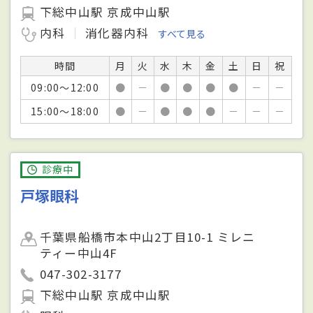
下総中山駅 京成中山駅
内科
消化器内科
すべて見る
時間
月
火
水
木
金
土
日
祝
09:00～12:00
●
－
●
●
●
●
－
－
15:00～18:00
●
－
●
●
●
－
－
－
診療中
戸塚眼科
千葉県船橋市本中山2丁目10-1 ミレニ
ティー中山4F
047-302-3177
下総中山駅 京成中山駅