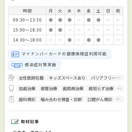
時間
月
火
水
木
金
土
日
祝
09:30～13:30
●
●
●
－
●
●
－
－
15:00～18:30
●
●
－
－
－
－
－
－
14:30～18:00
－
－
●
－
●
●
－
－
マイナンバーカードの健康保険証利用可能
感染症対策実施
女性医師在籍
キッズスペースあり
バリアフリー対応
虫歯治療
根管治療
歯周病治療
親知らず治療
顎関節
歯科検診
噛み合わせ検査・診断
口腔がん検診
唾液検
取材記事