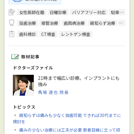
女性医師在籍
日曜診療
バリアフリー対応
駐車場あり
虫歯治療
根管治療
歯周病治療
親知らず治療
顎関節
歯科検診
CT検査
レントゲン検査
取材記事
ドクターズファイル
21時まで幅広い診療。インプラントにも
強み
馬場 達也 院長
トピックス
・
親知らずは痛みも少なく抜歯可能 できれば30代までに
検討を
・
痛みの少ない治療には工夫が必要 患者目線に立って研