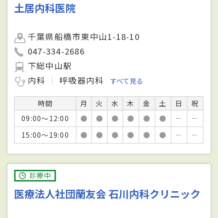
土居内科医院
千葉県船橋市東中山1-18-10
047-334-2686
下総中山駅
内科
呼吸器内科
すべて見る
時間
月
火
水
木
金
土
日
祝
09:00～12:00
●
●
●
●
●
●
－
－
15:00～19:00
●
●
●
●
●
●
－
－
診療中
医療法人社団蘭友会 石川内科クリニック