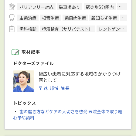
バリアフリー対応
駐車場あり
駅徒歩5分圏内
予約可
虫歯治療
根管治療
歯周病治療
親知らず治療
顎関節
歯科検診
唾液検査（サリバテスト）
レントゲン検査
取材記事
ドクターズファイル
幅広い患者に対応する地域のかかりつけ
医として
早速 邦博 院長
トピックス
・
歯の磨き方などケアの大切さを啓発 医院全体で取り組
む予防歯科