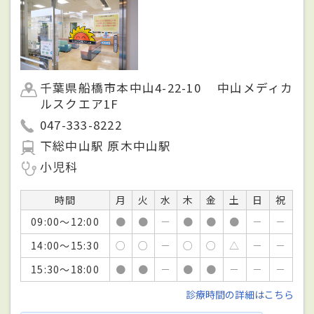
千葉県船橋市本中山4-22-10 中山メディカ
ルスクエア1F
047-333-8222
下総中山駅 原木中山駅
小児科
時間
月
火
水
木
金
土
日
祝
09:00～12:00
●
●
－
●
●
●
－
－
14:00～15:30
○
○
－
○
○
△
－
－
15:30～18:00
●
●
－
●
●
－
－
－
診療時間の詳細はこちら