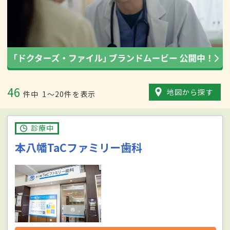
46
地図から探す
件中
1〜20件を表示
診療中
本八幡TaCファミリー歯科