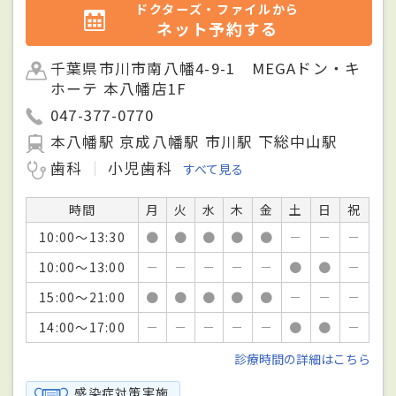
ドクターズ・ファイルから
ネット予約する
千葉県市川市南八幡4-9-1 MEGAドン・キ
ホーテ 本八幡店1F
047-377-0770
本八幡駅 京成八幡駅 市川駅 下総中山駅
歯科
小児歯科
すべて見る
時間
月
火
水
木
金
土
日
祝
10:00～13:30
●
●
●
●
●
－
－
－
10:00～13:00
－
－
－
－
－
●
●
－
15:00～21:00
●
●
●
●
●
－
－
－
14:00～17:00
－
－
－
－
－
●
●
－
診療時間の詳細はこちら
感染症対策実施