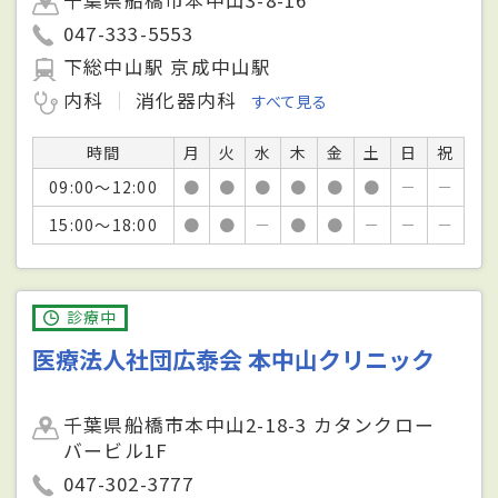
047-333-5553
下総中山駅 京成中山駅
内科
消化器内科
すべて見る
時間
月
火
水
木
金
土
日
祝
09:00～12:00
●
●
●
●
●
●
－
－
15:00～18:00
●
●
－
●
●
－
－
－
診療中
医療法人社団広泰会 本中山クリニック
千葉県船橋市本中山2-18-3 カタンクロー
バービル1F
047-302-3777