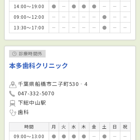
14:00～19:00
●
－
●
●
●
－
－
－
09:00～12:00
－
－
－
－
－
●
－
－
13:30～17:00
－
－
－
－
－
●
－
－
診療時間外
本多歯科クリニック
千葉県船橋市二子町530‐4
047-332-5070
下総中山駅
歯科
時間
月
火
水
木
金
土
日
祝
09:00～13:00
●
●
●
●
－
●
－
－