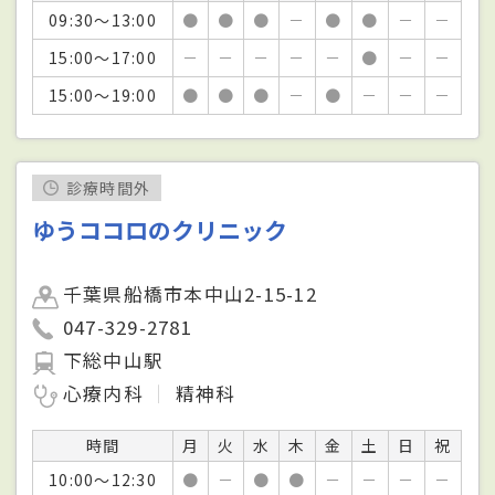
09:30～13:00
●
●
●
－
●
●
－
－
15:00～17:00
－
－
－
－
－
●
－
－
15:00～19:00
●
●
●
－
●
－
－
－
診療時間外
ゆうココロのクリニック
千葉県船橋市本中山2-15-12
047-329-2781
下総中山駅
心療内科
精神科
時間
月
火
水
木
金
土
日
祝
10:00～12:30
●
－
●
●
－
－
－
－