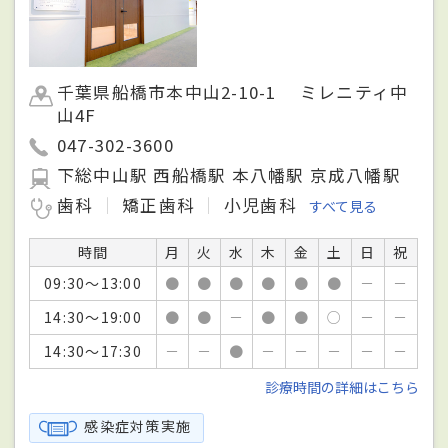
千葉県船橋市本中山2-10-1 ミレニティ中
山4F
047-302-3600
下総中山駅 西船橋駅 本八幡駅 京成八幡駅
歯科
矯正歯科
小児歯科
すべて見る
時間
月
火
水
木
金
土
日
祝
09:30～13:00
●
●
●
●
●
●
－
－
14:30～19:00
●
●
－
●
●
○
－
－
14:30～17:30
－
－
●
－
－
－
－
－
診療時間の詳細はこちら
感染症対策実施