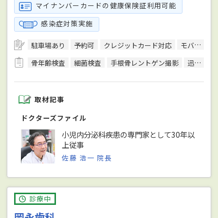
マイナンバーカードの健康保険証利用可能
感染症対策実施
駐車場あり
予約可
クレジットカード対応
モバイル決済対応
骨年齢検査
細菌検査
手根骨レントゲン撮影
迅速抗原キット検査
取材記事
ドクターズファイル
小児内分泌科疾患の専門家として30年以
上従事
佐藤 浩一 院長
診療中
岡永歯科