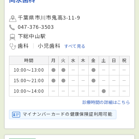
千葉県市川市鬼高3-11-9
047-376-3503
下総中山駅
歯科
小児歯科
すべて見る
時間
月
火
水
木
金
土
日
祝
10:00～13:00
●
●
－
－
●
－
－
－
15:00～21:00
●
●
－
－
●
－
－
－
10:00～14:00
－
－
－
－
－
●
－
－
診療時間の詳細はこちら
マイナンバーカードの健康保険証利用可能