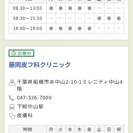
08:30～13:00
●
●
●
●
●
－
－
－
08:30～15:30
－
－
－
－
－
●
●
●
14:00～19:00
●
●
●
●
●
－
－
－
診療中
藤岡皮フ科クリニック
千葉県船橋市本中山2-10-1ミレニティ中山4
階
047-336-7000
下総中山駅
皮膚科
時間
月
火
水
木
金
土
日
祝