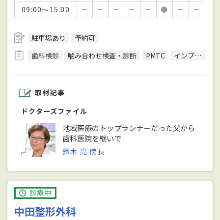
09:00～15:00
－
－
－
－
－
●
－
－
駐車場あり
予約可
歯科検診
噛み合わせ検査・診断
PMTC
インプラント治療
取材記事
ドクターズファイル
地域医療のトップランナーだった父から
歯科医院を継いで
鈴木 亮 院長
診療中
中田整形外科