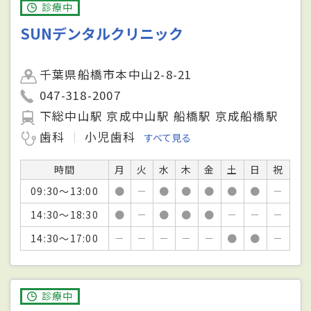
診療中
SUNデンタルクリニック
千葉県船橋市本中山2-8-21
047-318-2007
下総中山駅 京成中山駅 船橋駅 京成船橋駅
歯科
小児歯科
すべて見る
時間
月
火
水
木
金
土
日
祝
09:30～13:00
●
－
●
●
●
●
●
－
14:30～18:30
●
－
●
●
●
－
－
－
14:30～17:00
－
－
－
－
－
●
●
－
診療中