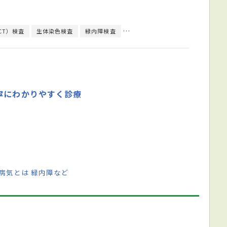
CT）検査
生体染色検査
緑内障検査
涙液層破壊時間検査
シルマー検
寧にわかりやすく診療
病気とは 緑内障など