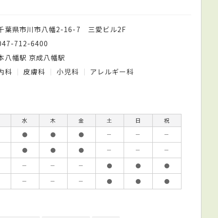
千葉県市川市八幡2-16-7 三愛ビル2F
047-712-6400
本八幡駅 京成八幡駅
内科
皮膚科
小児科
アレルギー科
水
木
金
土
日
祝
●
●
●
－
－
－
●
●
●
－
－
－
－
－
－
●
●
●
－
－
－
●
●
●