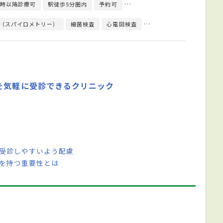
9時以降診療可
駅徒歩5分圏内
予約可
エレベーターあり
クレジット
（スパイロメトリー）
細菌検査
心電図検査
神経学的検査
CPAP療
を気軽に受診できるクリニック
も受診しやすいよう配慮
医を持つ重要性とは