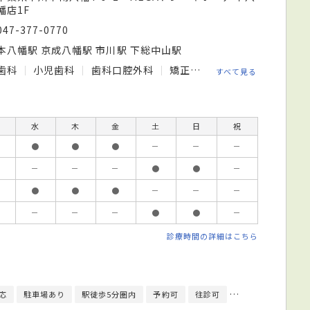
幡店1F
047-377-0770
本八幡駅 京成八幡駅 市川駅 下総中山駅
歯科
小児歯科
歯科口腔外科
矯正歯科
すべて見る
水
木
金
土
日
祝
●
●
●
－
－
－
－
－
－
●
●
－
●
●
●
－
－
－
－
－
－
●
●
－
診療時間の詳細はこちら
応
駐車場あり
駅徒歩5分圏内
予約可
往診可
クレジットカード