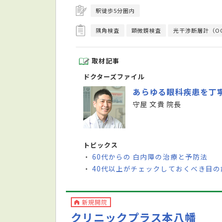
駅徒歩5分圏内
隅角検査
顕微鏡検査
光干渉断層計（O
取材記事
ドクターズファイル
あらゆる眼科疾患を丁
守屋 文貴 院長
トピックス
60代からの 白内障の治療と予防法
・
40代以上がチェックしておくべき目の
・
新規開院
クリニックプラス本八幡