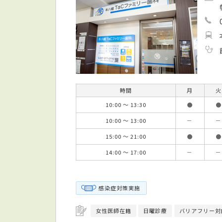
時間
月
火
10:00 ～ 13:30
●
●
10:00 ～ 13:00
－
－
15:00 ～ 21:00
●
●
14:00 ～ 17:00
－
－
感染症対策実施
女性医師在籍
日曜診療
バリアフリー対