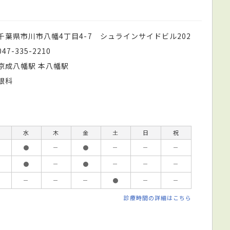
千葉県市川市八幡4丁目4-7 シュラインサイドビル202
047-335-2210
京成八幡駅 本八幡駅
眼科
水
木
金
土
日
祝
●
－
●
－
－
－
●
－
●
－
－
－
－
－
－
●
－
－
診療時間の詳細はこちら