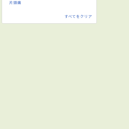
片頭痛
すべてをクリア
査
角膜検査
眼科検査
眼科検診
眼球運動検査