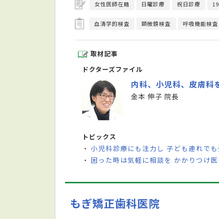
女性医師在籍
日曜診療
祝日診療
1
血清学的検査
顕微鏡検査
呼吸機能検査
取材記事
ドクターズファイル
内科、小児科、皮膚科
金本 伸子 院長
トピックス
小児科診療にも注力し 子ども連れで
・
困った時は気軽に相談を かかりつけ
・
もぎ矯正歯科医院