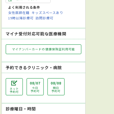
クリーニング
インプラント治療
ホワイトニング
訪問歯科診療
マ
よく利用される条件
女性医師在籍
キッズスペースあり
19時以降診療可
訪問診療可
マイナ受付対応可能な医療機関
マイナンバーカードの健康保険証利用可能
予約できるクリニック・病院
08/07
08/08
今日
明日
ネット
予約可
予約可
予約可
診療曜日・時間