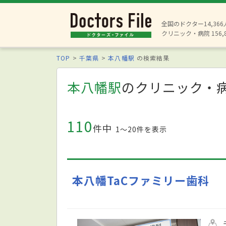
全国のドクター14,36
クリニック・病院 156,
TOP
千葉県
本八幡駅
の検索結果
本八幡駅
のクリニック・
110
件中
1〜20件を表示
本八幡TaCファミリー歯科