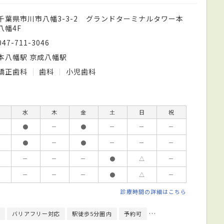
千葉県市川市八幡3-3-2 グランドターミナルタワー本
八幡4F
047-711-3046
本八幡駅 京成八幡駅
矯正歯科
歯科
小児歯科
水
木
金
土
日
祝
●
－
●
－
－
－
●
－
●
－
－
－
－
－
－
●
△
－
－
－
－
●
△
－
診療時間の詳細はこちら
バリアフリー対応
駅徒歩5分圏内
予約可
英語対応可
指定自立