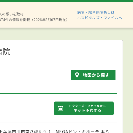
病院・総合病院探しは
6人の想いを取材
ホスピタルズ・ファイルへ
874件の情報を掲載（2026年8月07日現在）
病院
地図から探す
ドクターズ・ファイルから
ネット予約する
千葉県市川市南八幡4-9-1 MEGAドン・キホーテ 本八