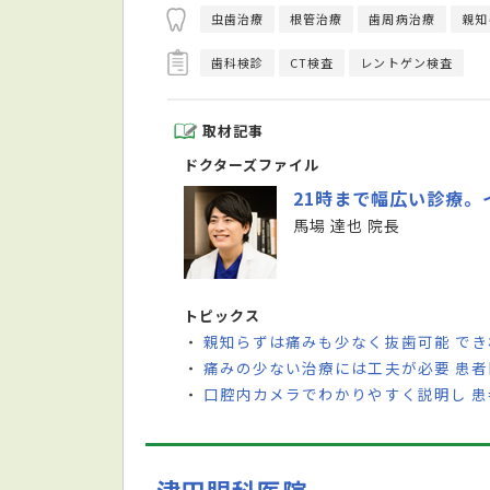
虫歯治療
根管治療
歯周病治療
親知
歯科検診
CT検査
レントゲン検査
取材記事
ドクターズファイル
21時まで幅広い診療
馬場 達也 院長
トピックス
親知らずは痛みも少なく抜歯可能 でき
・
痛みの少ない治療には工夫が必要 患
・
口腔内カメラでわかりやすく説明し 
・