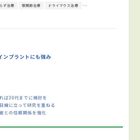
らず治療
顎関節治療
ドライマウス治療
入れ歯／義歯治療
PMTC
。インプラントにも強み
れば30代までに検討を
者目線に立って研究を重ねる
患者との信頼関係を強化