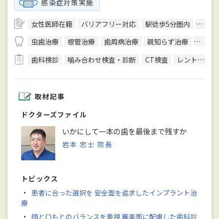
感染症対策実施
女性医師在籍
バリアフリー対応
駅徒歩5分圏内
予約
虫歯治療
根管治療
歯周病治療
親知らず治療
顎関節
歯科検診
噛み合わせ検査・診断
CT検査
レントゲン検査
取材記事
ドクターズファイル
いかにして一本の歯を最後まで残すか
岩本 忠士 院長
トピックス
・
患者に合った選択を 安全面を追求したインプラント治
療
・
顔と口もとのバランスを重視 審美面に配慮した歯科診