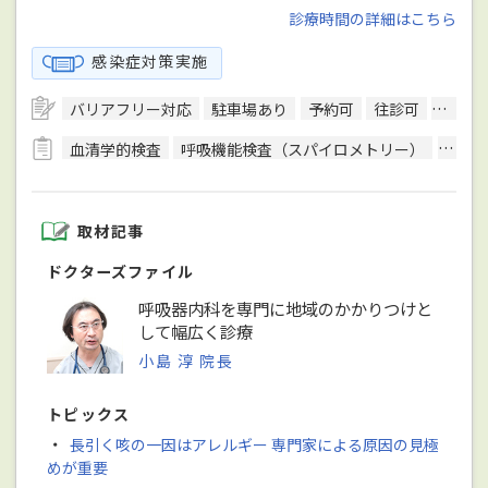
診療時間の詳細はこちら
感染症対策実施
バリアフリー対応
駐車場あり
予約可
往診可
訪問診
血清学的検査
呼吸機能検査（スパイロメトリー）
骨密
取材記事
ドクターズファイル
呼吸器内科を専門に地域のかかりつけと
して幅広く診療
小島 淳 院長
トピックス
・
長引く咳の一因はアレルギー 専門家による原因の見極
めが重要