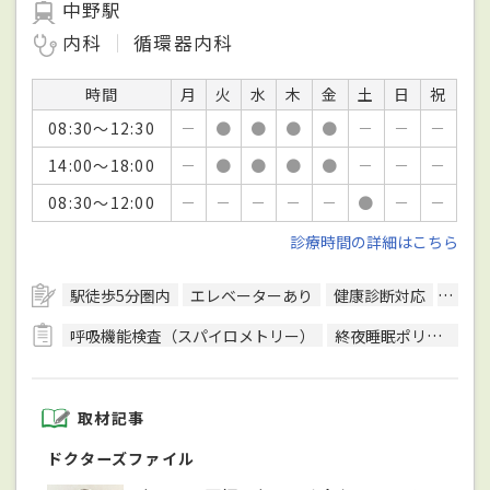
中野駅
内科
循環器内科
時間
月
火
水
木
金
土
日
祝
08:30～12:30
－
●
●
●
●
－
－
－
14:00～18:00
－
●
●
●
●
－
－
－
08:30～12:00
－
－
－
－
－
●
－
－
診療時間の詳細はこちら
駅徒歩5分圏内
エレベーターあり
健康診断対応
日本
呼吸機能検査（スパイロメトリー）
終夜睡眠ポリグラフ検査(PSG)
取材記事
ドクターズファイル