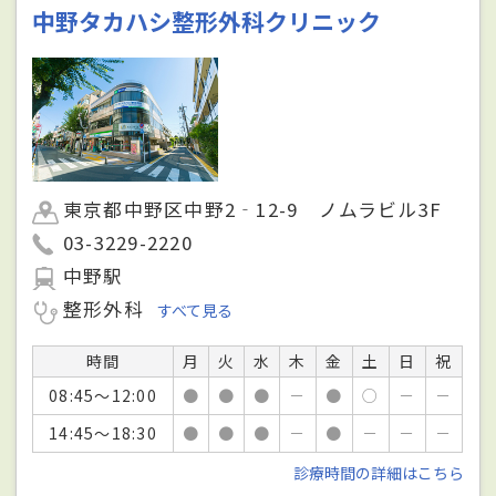
中野タカハシ整形外科クリニック
東京都中野区中野2‐12-9 ノムラビル3F
03-3229-2220
中野駅
整形外科
すべて見る
時間
月
火
水
木
金
土
日
祝
08:45～12:00
●
●
●
－
●
○
－
－
14:45～18:30
●
●
●
－
●
－
－
－
診療時間の詳細はこちら