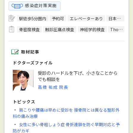
感染症対策実施
駅徒歩5分圏内
予約可
エレベーターあり
日本整形外科学会整形外科専門医
骨密度検査
触診圧痛点検査
神経学的検査
Thomsen（トムセン）テスト
取材記事
ドクターズファイル
受診のハードルを下げ、小さなことから
でも相談を
高橋 祐成 院長
トピックス
・
肩こりや腰痛は早めに受診を 接骨院とは異なる整形外
科の痛み治療
・
女性に多い骨粗しょう症 骨折連鎖を防ぐ早期対応と予
防がカギ