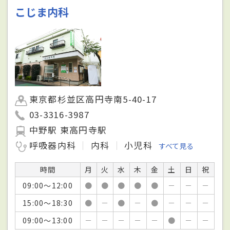
こじま内科
東京都杉並区高円寺南5-40-17
03-3316-3987
中野駅 東高円寺駅
呼吸器内科
内科
小児科
すべて見る
時間
月
火
水
木
金
土
日
祝
09:00～12:00
●
●
●
●
●
－
－
－
15:00～18:30
●
－
●
－
●
－
－
－
09:00～13:00
－
－
－
－
－
●
－
－