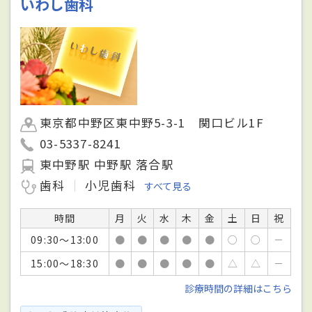
いわし歯科
東京都中野区東中野5-3-1 関口ビル1F
03-5337-8241
東中野駅 中野駅 落合駅
歯科
小児歯科
すべて見る
時間
月
火
水
木
金
土
日
祝
09:30～13:00
●
●
●
●
●
○
○
－
15:00～18:30
●
●
●
●
●
△
△
－
診療時間の詳細はこちら