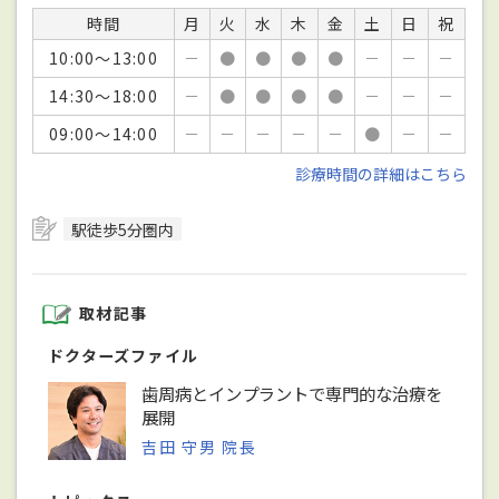
時間
月
火
水
木
金
土
日
祝
10:00～13:00
－
●
●
●
●
－
－
－
14:30～18:00
－
●
●
●
●
－
－
－
09:00～14:00
－
－
－
－
－
●
－
－
診療時間の詳細はこちら
駅徒歩5分圏内
取材記事
ドクターズファイル
歯周病とインプラントで専門的な治療を
展開
吉田 守男 院長