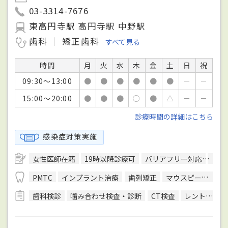
03-3314-7676
東高円寺駅 高円寺駅 中野駅
歯科
矯正歯科
すべて見る
時間
月
火
水
木
金
土
日
祝
09:30～13:00
●
●
●
●
●
●
－
－
15:00～20:00
●
●
●
○
●
△
－
－
診療時間の詳細はこちら
感染症対策実施
女性医師在籍
19時以降診療可
バリアフリー対応
駐車
PMTC
インプラント治療
歯列矯正
マウスピース型装置を用いた矯正
歯科検診
噛み合わせ検査・診断
CT検査
レントゲン検査