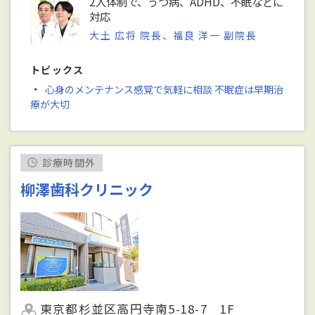
2人体制で、うつ病、ADHD、不眠などに
対応
大土 広将 院長、福良 洋一 副院長
トピックス
・
心身のメンテナンス感覚で気軽に相談 不眠症は早期治
療が大切
診療時間外
柳澤歯科クリニック
東京都杉並区高円寺南5-18-7 1F