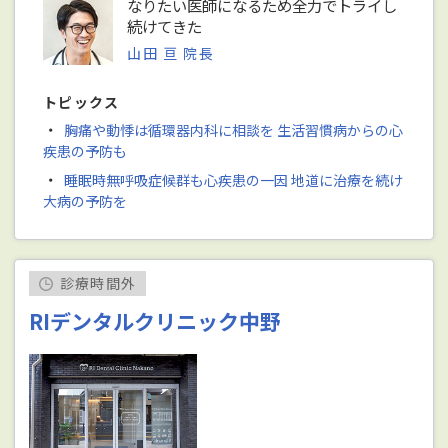
なりたい医師になるため全力でトライし
続けてきた
山田 亘 院長
トピックス
・
胸痛や動悸は循環器内科に相談を 生活習慣病からの心
疾患の予防も
・
睡眠時無呼吸症候群も心疾患の一因 地道に治療を続け
大病の予防を
診療時間外
RIデンタルクリニック中野