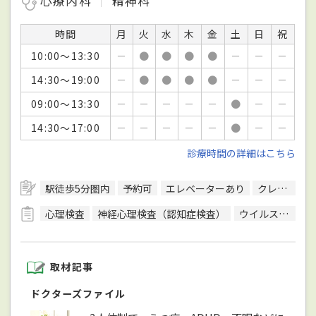
心療内科
精神科
時間
月
火
水
木
金
土
日
祝
10:00～13:30
－
●
●
●
●
－
－
－
14:30～19:00
－
●
●
●
●
－
－
－
09:00～13:30
－
－
－
－
－
●
－
－
14:30～17:00
－
－
－
－
－
●
－
－
診療時間の詳細はこちら
駅徒歩5分圏内
予約可
エレベーターあり
クレジットカード対応
心理検査
神経心理検査（認知症検査）
ウイルス検査
取材記事
ドクターズファイル