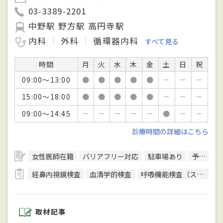
03-3389-2201
中野駅 野方駅 高円寺駅
内科
外科
循環器内科
すべて見る
時間
月
火
水
木
金
土
日
祝
09:00～13:00
●
●
●
●
●
－
－
－
15:00～18:00
●
●
●
●
●
－
－
－
09:00～14:45
－
－
－
－
－
●
－
－
診療時間の詳細はこちら
女性医師在籍
バリアフリー対応
駐車場あり
予約可
経鼻内視鏡検査
血清学的検査
呼吸機能検査（スパイロメトリー）
取材記事