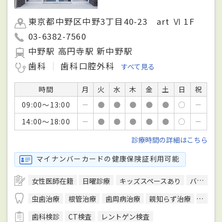
東京都中野区中野3丁目40-23 art Ⅵ 1F
03-6382-7560
中野駅 高円寺駅 新中野駅
歯科
歯科口腔外科
すべて見る
時間
月
火
水
木
金
土
日
祝
09:00～13:00
－
●
●
●
●
●
○
－
14:00～18:00
－
●
●
●
●
●
○
－
診療時間の詳細はこちら
マイナンバーカードの健康保険証利用可能
女性医師在籍
日曜診療
キッズスペースあり
バリアフリー対応
虫歯治療
根管治療
歯周病治療
親知らず治療
顎関節
歯科検診
CT検査
レントゲン検査