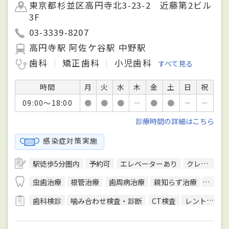
東京都杉並区高円寺北3-23-2 近藤第2ビル
3F
03-3339-8207
高円寺駅 阿佐ケ谷駅 中野駅
歯科
矯正歯科
小児歯科
すべて見る
時間
月
火
水
木
金
土
日
祝
09:00～18:00
●
●
●
－
●
●
－
－
診療時間の詳細はこちら
感染症対策実施
駅徒歩5分圏内
予約可
エレベーターあり
クレジットカード対応
虫歯治療
根管治療
歯周病治療
親知らず治療
顎関節
歯科検診
噛み合わせ検査・診断
CT検査
レントゲン検査