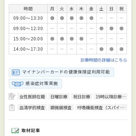
時間
月
火
水
木
金
土
日
祝
09:00～13:30
●
●
●
●
●
－
－
－
09:00～12:30
－
－
－
－
－
●
●
●
15:00～20:00
●
●
●
●
－
－
－
－
14:00～17:30
－
－
－
－
－
●
●
●
診療時間の詳細はこちら
マイナンバーカードの健康保険証利用可能
感染症対策実施
女性医師在籍
日曜診療
祝日診療
19時以降診療可
駅
血清学的検査
顕微鏡検査
呼吸機能検査（スパイロメトリー）
取材記事