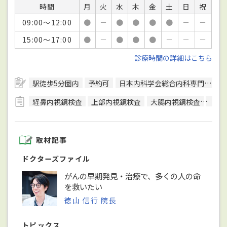
時間
月
火
水
木
金
土
日
祝
09:00～12:00
●
－
●
●
●
●
－
－
15:00～17:00
●
－
●
●
●
－
－
－
診療時間の詳細はこちら
駅徒歩5分圏内
予約可
日本内科学会総合内科専門医
経鼻内視鏡検査
上部内視鏡検査
大腸内視鏡検査
内視
取材記事
ドクターズファイル
がんの早期発見・治療で、多くの人の命
を救いたい
徳山 信行 院長
トピックス