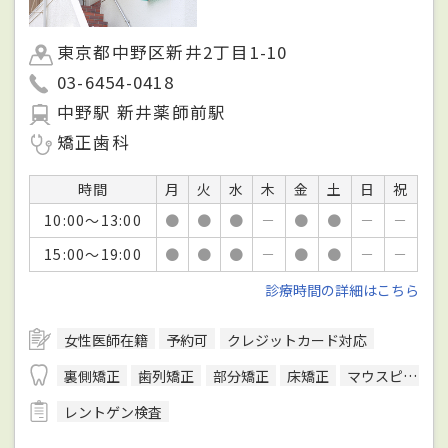
東京都中野区新井2丁目1-10
03-6454-0418
中野駅 新井薬師前駅
矯正歯科
時間
月
火
水
木
金
土
日
祝
10:00～13:00
●
●
●
－
●
●
－
－
15:00～19:00
●
●
●
－
●
●
－
－
診療時間の詳細はこちら
女性医師在籍
予約可
クレジットカード対応
裏側矯正
歯列矯正
部分矯正
床矯正
マウスピース型装置を用いた矯正
レントゲン検査