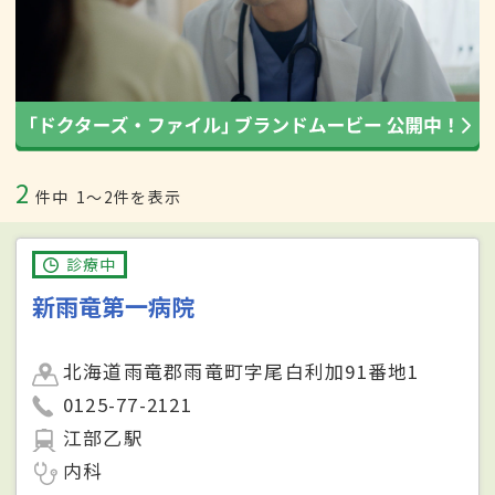
2
件中
1〜2件を表示
診療中
新雨竜第一病院
北海道雨竜郡雨竜町字尾白利加91番地1
0125-77-2121
江部乙駅
内科