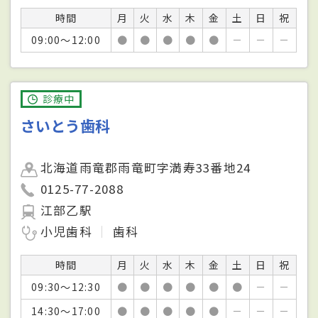
時間
月
火
水
木
金
土
日
祝
09:00～12:00
●
●
●
●
●
－
－
－
診療中
さいとう歯科
北海道雨竜郡雨竜町字満寿33番地24
0125-77-2088
江部乙駅
小児歯科
歯科
時間
月
火
水
木
金
土
日
祝
09:30～12:30
●
●
●
●
●
●
－
－
14:30～17:00
●
●
●
●
●
－
－
－