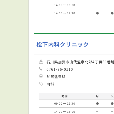
14:00 ～ 16:00
－
－
14:00 ～ 17:30
●
●
松下内科クリニック
石川県加賀市山代温泉北部4丁目81番地
0761-76-0110
加賀温泉駅
内科
時間
月
火
09:00 ～ 12:30
●
●
14:00 ～ 16:00
－
－