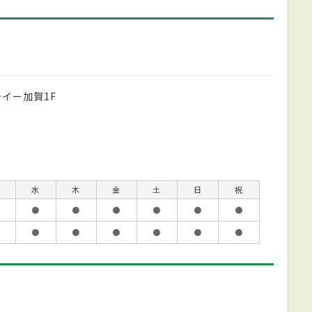
イー加賀1F
水
木
金
土
日
祝
●
●
●
●
●
●
●
●
●
●
●
●