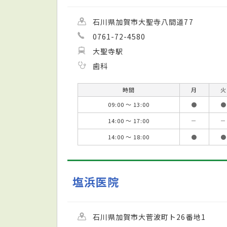
石川県加賀市大聖寺八間道77
0761-72-4580
大聖寺駅
歯科
時間
月
火
09:00 ～ 13:00
●
●
14:00 ～ 17:00
－
－
14:00 ～ 18:00
●
●
塩浜医院
石川県加賀市大菅波町ト26番地1