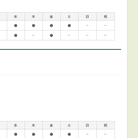
水
木
金
土
日
祝
●
●
●
●
－
－
●
－
●
－
－
－
水
木
金
土
日
祝
●
●
●
●
－
－