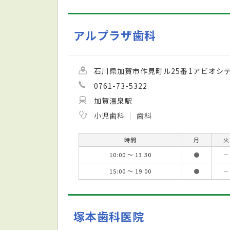
アルプラザ歯科
石川県加賀市作見町ル25番1アビオシテ
0761-73-5322
加賀温泉駅
小児歯科
歯科
時間
月
火
10:00 ～ 13:30
●
－
15:00 ～ 19:00
●
－
塚本歯科医院