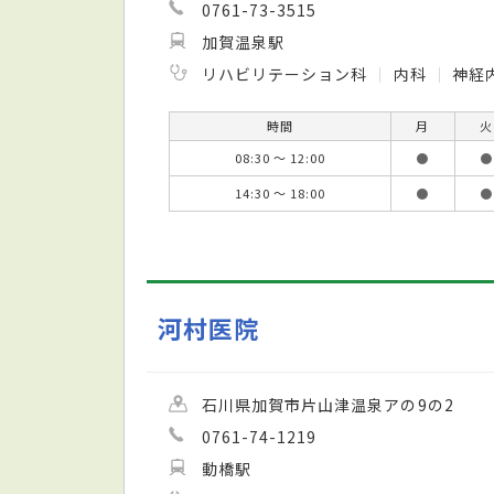
0761-73-3515
加賀温泉駅
リハビリテーション科
内科
神経
時間
月
火
08:30 ～ 12:00
●
●
14:30 ～ 18:00
●
●
河村医院
石川県加賀市片山津温泉アの9の2
0761-74-1219
動橋駅