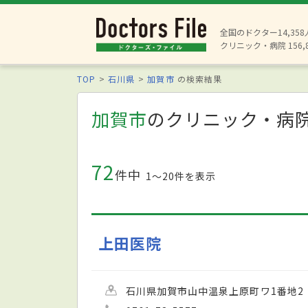
全国のドクター14,35
クリニック・病院 156,
TOP
石川県
加賀市
の検索結果
加賀市
のクリニック・病
72
件中
1〜20件を表示
上田医院
石川県加賀市山中温泉上原町ワ1番地2