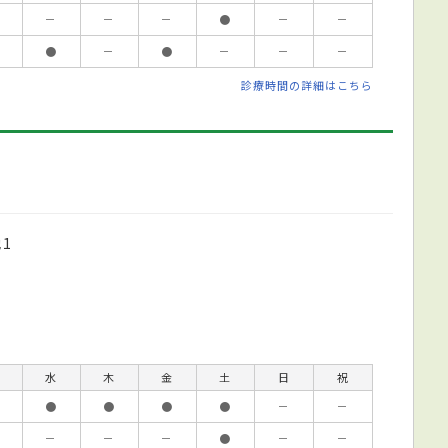
－
－
－
●
－
－
●
－
●
－
－
－
診療時間の詳細はこちら
1
水
木
金
土
日
祝
●
●
●
●
－
－
－
－
－
●
－
－