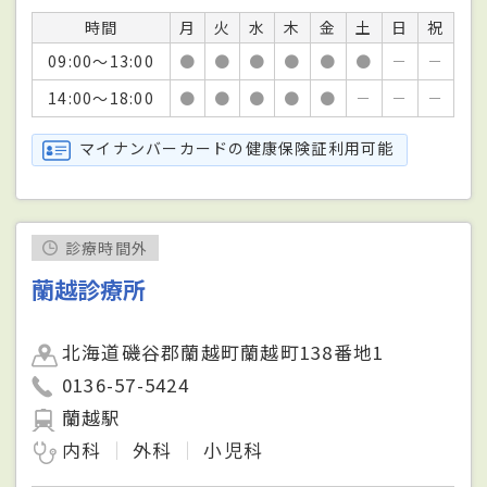
時間
月
火
水
木
金
土
日
祝
09:00～13:00
●
●
●
●
●
●
－
－
14:00～18:00
●
●
●
●
●
－
－
－
マイナンバーカードの健康保険証利用可能
診療時間外
蘭越診療所
北海道磯谷郡蘭越町蘭越町138番地1
0136-57-5424
蘭越駅
内科
外科
小児科