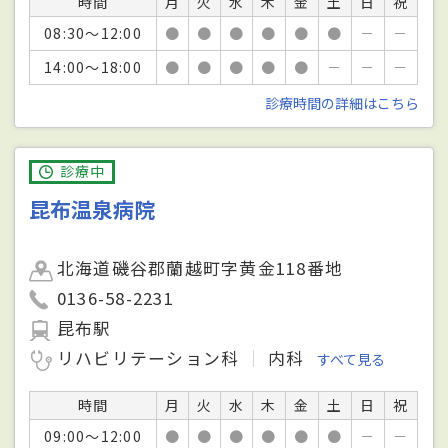
時間
月
火
水
木
金
土
日
祝
08:30～12:00
●
●
●
●
●
●
－
－
14:00～18:00
●
●
●
●
●
－
－
－
診療時間の詳細はこちら
診療中
昆布温泉病院
北海道磯谷郡蘭越町字黄金118番地
0136-58-2231
昆布駅
リハビリテーション科
内科
すべて見る
時間
月
火
水
木
金
土
日
祝
09:00～12:00
●
●
●
●
●
●
－
－