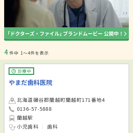
4
件中
1〜4件を表示
診療中
やまだ歯科医院
北海道磯谷郡蘭越町蘭越町171番地4
0136-57-5888
蘭越駅
小児歯科
歯科