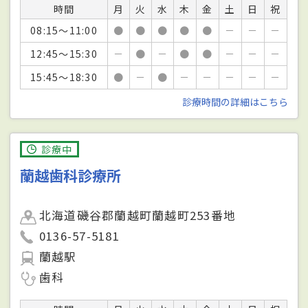
時間
月
火
水
木
金
土
日
祝
08:15～11:00
●
●
●
●
●
－
－
－
12:45～15:30
－
●
－
●
●
－
－
－
15:45～18:30
●
－
●
－
－
－
－
－
診療時間の詳細はこちら
診療中
蘭越歯科診療所
北海道磯谷郡蘭越町蘭越町253番地
0136-57-5181
蘭越駅
歯科