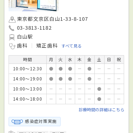
東京都文京区白山1-33-8-107
03-3813-1182
白山駅
歯科
矯正歯科
すべて見る
時間
月
火
水
木
金
土
日
祝
10:00～12:30
●
●
●
－
●
－
－
－
14:00～19:00
●
●
●
－
●
－
－
－
10:00～13:00
－
－
－
－
－
●
－
－
14:00～18:00
－
－
－
－
－
●
－
－
診療時間の詳細はこちら
感染症対策実施