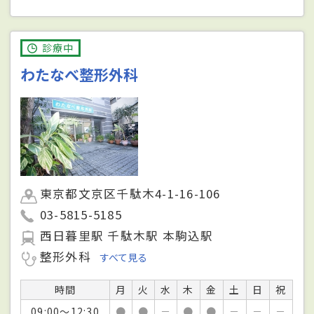
診療中
わたなべ整形外科
東京都文京区千駄木4-1-16-106
03-5815-5185
西日暮里駅 千駄木駅 本駒込駅
整形外科
すべて見る
時間
月
火
水
木
金
土
日
祝
09:00～12:30
●
●
－
●
●
－
－
－