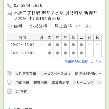
03-5844-6616
本郷三丁目駅 御茶ノ水駅 淡路町駅 新御茶
ノ水駅 小川町駅 春日駅
歯科
小児歯科
矯正歯科
すべて見る
時間
月
火
水
木
金
土
日
祝
09:00～13:00
－
●
●
●
●
●
－
－
14:00～18:00
－
●
●
●
●
●
－
－
診療時間の詳細はこちら
女性医師在籍
キッズスペースあり
駅徒歩5分圏内
予約
虫歯治療
根管治療
歯周病治療
クリーニング
インプ
CT検査