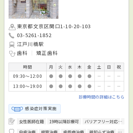
東京都文京区関口1-10-20-103
03-5261-1852
江戸川橋駅
歯科
矯正歯科
時間
月
火
水
木
金
土
日
祝
09:30～12:00
●
●
●
●
●
－
－
－
13:00～19:00
●
●
●
●
●
－
－
－
診療時間の詳細はこちら
感染症対策実施
女性医師在籍
19時以降診療可
バリアフリー対応
駐車
虫歯治療
根管治療
歯周病治療
親知らず治療
顎関節