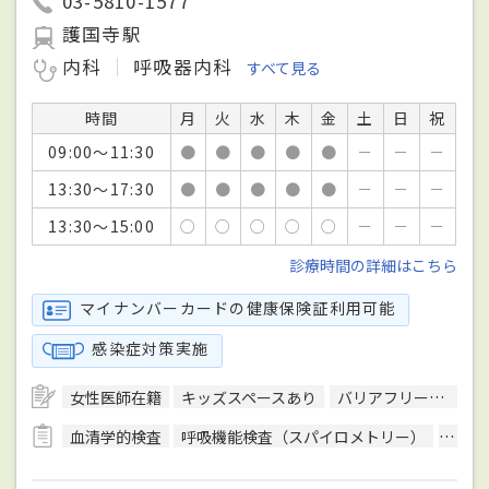
03-5810-1577
護国寺駅
内科
呼吸器内科
すべて見る
時間
月
火
水
木
金
土
日
祝
09:00～11:30
●
●
●
●
●
－
－
－
13:30～17:30
●
●
●
●
●
－
－
－
13:30～15:00
○
○
○
○
○
－
－
－
診療時間の詳細はこちら
マイナンバーカードの健康保険証利用可能
感染症対策実施
女性医師在籍
キッズスペースあり
バリアフリー対応
血清学的検査
呼吸機能検査（スパイロメトリー）
骨年