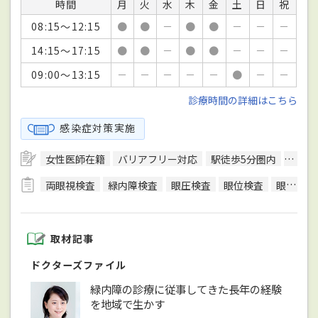
時間
月
火
水
木
金
土
日
祝
08:15～12:15
●
●
－
●
●
－
－
－
14:15～17:15
●
●
－
●
●
－
－
－
09:00～13:15
－
－
－
－
－
●
－
－
診療時間の詳細はこちら
感染症対策実施
女性医師在籍
バリアフリー対応
駅徒歩5分圏内
日本
両眼視検査
緑内障検査
眼圧検査
眼位検査
眼科検査
取材記事
ドクターズファイル
緑内障の診療に従事してきた長年の経験
を地域で生かす