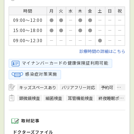
時間
月
火
水
木
金
土
日
祝
09:00～12:00
●
●
－
●
●
－
－
－
15:00～18:00
●
●
－
●
●
－
－
－
09:00～12:30
－
－
－
－
－
●
－
－
診療時間の詳細はこちら
マイナンバーカードの健康保険証利用可能
感染症対策実施
キッズスペースあり
バリアフリー対応
予約可
エレベ
顕微鏡検査
細菌検査
耳管機能検査
終夜睡眠ポリグラフ検査(PSG)
取材記事
ドクターズファイル