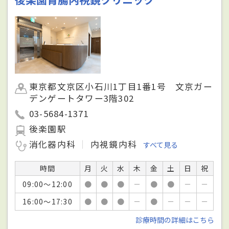
東京都文京区小石川1丁目1番1号 文京ガー
デンゲートタワー3階302
03-5684-1371
後楽園駅
消化器内科
内視鏡内科
すべて見る
時間
月
火
水
木
金
土
日
祝
09:00～12:00
●
●
●
－
●
●
－
－
16:00～17:30
●
●
●
－
●
－
－
－
診療時間の詳細はこちら