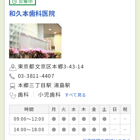
診療中
和久本歯科医院
東京都文京区本郷3-43-14
03-3811-4407
本郷三丁目駅 湯島駅
歯科
小児歯科
すべて見る
時間
月
火
水
木
金
土
日
祝
09:00～12:00
●
●
●
●
●
●
－
－
14:00～18:00
●
●
●
●
●
●
－
－