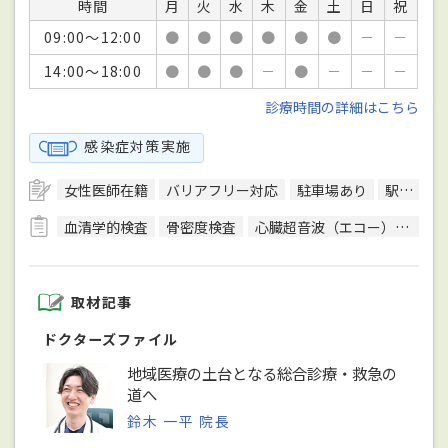
時間
月
火
水
木
金
土
日
祝
09:00～12:00
●
●
●
●
●
●
－
－
14:00～18:00
●
●
●
－
●
－
－
－
診療時間の詳細はこちら
感染症対策実施
女性医師在籍
バリアフリー対応
駐車場あり
駅徒歩5分圏内
血清学的検査
骨密度検査
心臓超音波（エコー）検査
取材記事
ドクターズファイル
地域医療の土台となる総合診療・救急の
道へ
鈴木 一平 院長