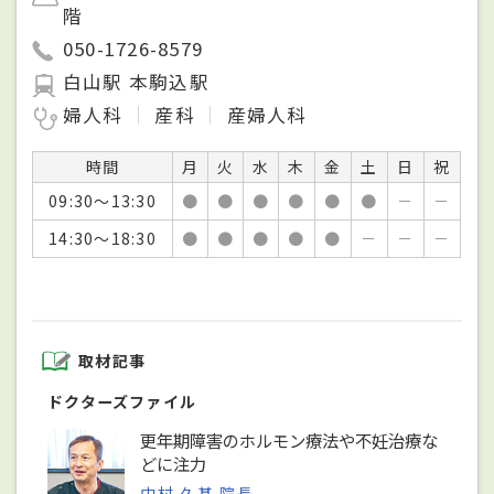
階
050-1726-8579
白山駅 本駒込駅
婦人科
産科
産婦人科
時間
月
火
水
木
金
土
日
祝
09:30～13:30
●
●
●
●
●
●
－
－
14:30～18:30
●
●
●
●
●
－
－
－
取材記事
ドクターズファイル
更年期障害のホルモン療法や不妊治療な
どに注力
中村 久基 院長