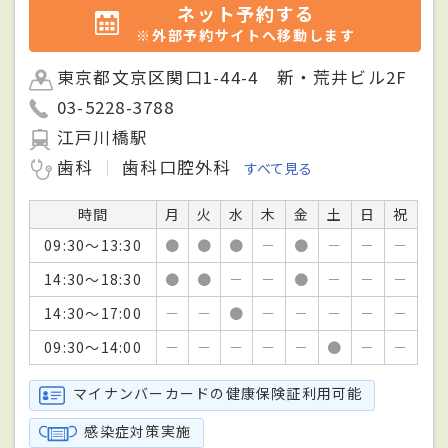
ネット予約する
※外部予約サイトへ移動します
東京都文京区関口1-44-4 新・荒井ビル2F
03-5228-3788
江戸川橋駅
歯科
歯科口腔外科
すべて見る
時間
月
火
水
木
金
土
日
祝
09:30～13:30
●
●
●
－
●
－
－
－
14:30～18:30
●
●
－
－
●
－
－
－
14:30～17:00
－
－
●
－
－
－
－
－
09:30～14:00
－
－
－
－
－
●
－
－
マイナンバーカードの健康保険証利用可能
感染症対策実施