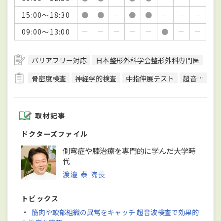
15:00～18:30
●
●
－
●
●
－
－
－
09:00～13:00
－
－
－
－
－
●
－
－
バリアフリー対応
日本整形外科学会整形外科専門医
骨密度検査
神経学的検査
中指伸展テスト
超音波検査
取材記事
ドクターズファイル
側弯症や膝治療を専門的に学んだ大学時
代
渡邉 泰 院長
トピックス
・
筋肉や軟部組織の異常をキャッチ 超音波検査で効果的