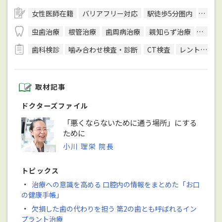
女性医師在籍
バリアフリー対応
駅徒歩5分圏内
エレ
虫歯治療
根管治療
歯周病治療
親知らず治療
入れ歯
歯科検診
噛み合わせ検査・診断
CT検査
レントゲン検査
取材記事
ドクターズファイル
「悪くならないために通う場所」にする
ために
小川 理栄 院長
トピックス
・
治療への意識を高める 口腔内の情報をまとめた「お口
の健康手帳」
・
欠損した歯の代わりを担う 第2の歯とも呼ばれるイン
プラント治療