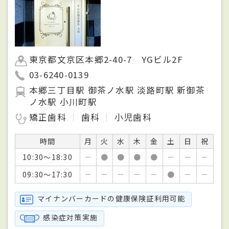
東京都文京区本郷2-40-7 YGビル2F
03-6240-0139
本郷三丁目駅 御茶ノ水駅 淡路町駅 新御茶
ノ水駅 小川町駅
矯正歯科
歯科
小児歯科
時間
月
火
水
木
金
土
日
祝
10:30～18:30
－
●
●
●
●
－
－
－
09:30～17:30
－
－
－
－
－
●
－
－
マイナンバーカードの健康保険証利用可能
感染症対策実施