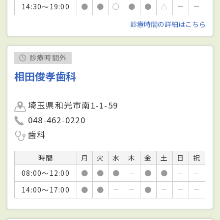
14:30～19:00
●
●
○
●
●
△
－
－
診療時間の詳細はこちら
診療時間外
相田俊孝歯科
埼玉県和光市南1-1-59
048-462-0220
歯科
時間
月
火
水
木
金
土
日
祝
08:00～12:00
●
●
●
－
●
●
－
－
14:00～17:00
●
●
－
－
●
－
－
－