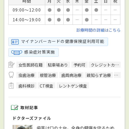
時間
月
火
水
木
金
土
日
祝
09:00～12:00
●
●
●
－
●
●
－
－
14:00～19:00
●
●
●
－
●
－
－
－
診療時間の詳細はこちら
マイナンバーカードの健康保険証利用可能
感染症対策実施
女性医師在籍
駐車場あり
予約可
クレジットカード対応
虫歯治療
根管治療
歯周病治療
親知らず治療
顎関節
歯科検診
CT検査
レントゲン検査
取材記事
ドクターズファイル
歯茎は口の土台。全身の健康を守るため