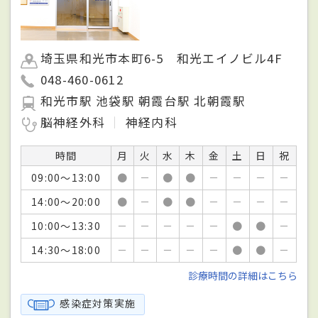
埼玉県和光市本町6-5 和光エイノビル4F
048-460-0612
和光市駅 池袋駅 朝霞台駅 北朝霞駅
脳神経外科
神経内科
時間
月
火
水
木
金
土
日
祝
09:00～13:00
●
－
●
●
－
－
－
－
14:00～20:00
●
－
●
●
－
－
－
－
10:00～13:30
－
－
－
－
－
●
●
－
14:30～18:00
－
－
－
－
－
●
●
－
診療時間の詳細はこちら
感染症対策実施