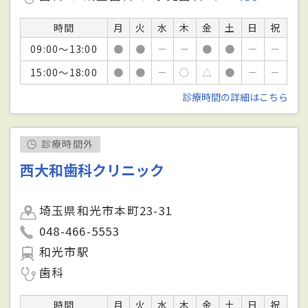
時間
月
火
水
木
金
土
日
祝
09:00～13:00
●
●
－
－
●
●
－
－
15:00～18:00
●
●
－
○
△
●
－
－
診療時間の詳細はこちら
診療時間外
西大和歯科クリニック
埼玉県和光市本町23-31
048-466-5553
和光市駅
歯科
時間
月
火
水
木
金
土
日
祝