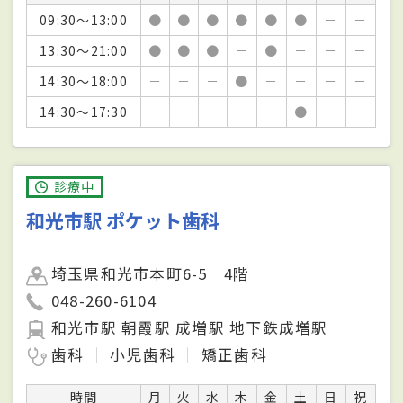
09:30～13:00
●
●
●
●
●
●
－
－
13:30～21:00
●
●
●
－
●
－
－
－
14:30～18:00
－
－
－
●
－
－
－
－
14:30～17:30
－
－
－
－
－
●
－
－
診療中
和光市駅 ポケット歯科
埼玉県和光市本町6-5 4階
048-260-6104
和光市駅 朝霞駅 成増駅 地下鉄成増駅
歯科
小児歯科
矯正歯科
時間
月
火
水
木
金
土
日
祝