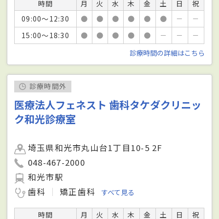
時間
月
火
水
木
金
土
日
祝
09:00～12:30
●
●
●
●
●
●
－
－
15:00～18:30
●
●
●
●
●
－
－
－
診療時間の詳細はこちら
診療時間外
医療法人フェネスト 歯科タケダクリニッ
ク和光診療室
埼玉県和光市丸山台1丁目10-5 2F
048-467-2000
和光市駅
歯科
矯正歯科
すべて見る
時間
月
火
水
木
金
土
日
祝