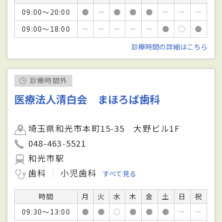
09:00～20:00
●
－
●
●
●
－
－
－
09:00～18:00
－
－
－
－
－
●
○
●
診療時間の詳細はこちら
診療時間外
医療法人清白会 まほろば歯科
埼玉県和光市本町15-35 大野ビル1F
048-463-5521
和光市駅
歯科
小児歯科
すべて見る
時間
月
火
水
木
金
土
日
祝
09:30～13:00
●
●
○
●
●
●
－
－