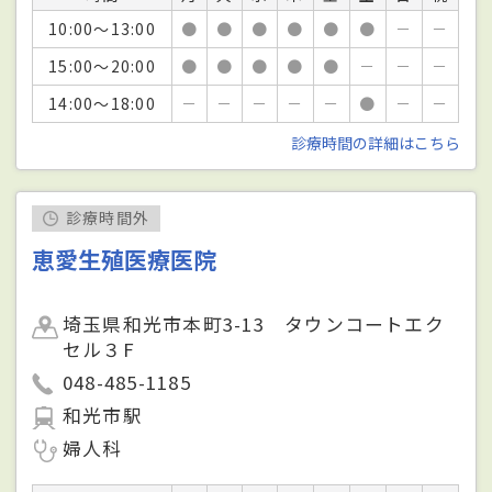
10:00～13:00
●
●
●
●
●
●
－
－
15:00～20:00
●
●
●
●
●
－
－
－
14:00～18:00
－
－
－
－
－
●
－
－
診療時間の詳細はこちら
診療時間外
恵愛生殖医療医院
埼玉県和光市本町3-13 タウンコートエク
セル３F
048-485-1185
和光市駅
婦人科