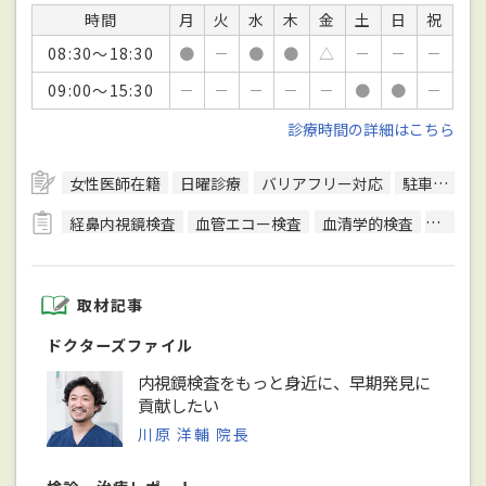
時間
月
火
水
木
金
土
日
祝
08:30～18:30
●
－
●
●
△
－
－
－
09:00～15:30
－
－
－
－
－
●
●
－
診療時間の詳細はこちら
女性医師在籍
日曜診療
バリアフリー対応
駐車場あり
経鼻内視鏡検査
血管エコー検査
血清学的検査
骨密度
取材記事
ドクターズファイル
内視鏡検査をもっと身近に、早期発見に
貢献したい
川原 洋輔 院長