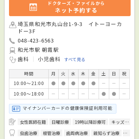
ドクターズ・ファイルから
ネット予約する
埼玉県和光市丸山台1-9-3 イトーヨーカ
ドー3F
048-423-6563
和光市駅 朝霞駅
歯科
小児歯科
すべて見る
時間
月
火
水
木
金
土
日
祝
10:00～21:00
●
●
●
●
●
－
－
－
10:00～18:00
－
－
－
－
－
●
●
－
マイナンバーカードの健康保険証利用可能
女性医師在籍
日曜診療
19時以降診療可
キッズスペースあり
虫歯治療
根管治療
歯周病治療
親知らず治療
顎関節