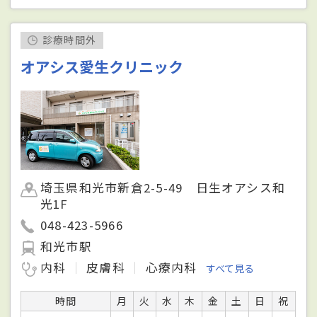
診療時間外
オアシス愛生クリニック
埼玉県和光市新倉2-5-49 日生オアシス和
光1F
048-423-5966
和光市駅
内科
皮膚科
心療内科
すべて見る
時間
月
火
水
木
金
土
日
祝