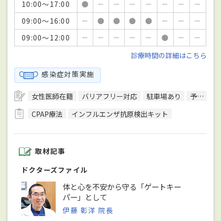
10:00～17:00
●
－
－
－
－
－
－
－
09:00～16:00
－
●
●
●
●
－
－
－
09:00～12:00
－
－
－
－
－
●
－
－
診療時間の詳細はこちら
感染症対策実施
女性医師在籍
バリアフリー対応
駐車場あり
予約可
CPAP療法
インフルエンザ抗原検出キット
取材記事
ドクターズファイル
体と心を不安から守る「ゲートキー
パー」として
伊藤 彰洋 院長