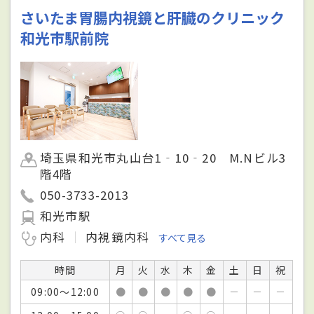
さいたま胃腸内視鏡と肝臓のクリニック
和光市駅前院
埼玉県和光市丸山台1‐10‐20 M.Nビル3
階4階
050-3733-2013
和光市駅
内科
内視鏡内科
すべて見る
時間
月
火
水
木
金
土
日
祝
09:00～12:00
●
●
●
●
●
－
－
－