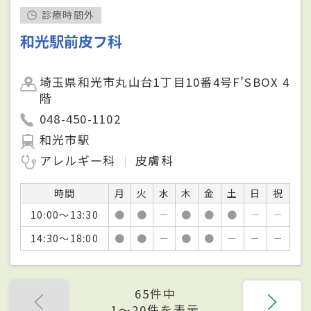
診療時間外
和光駅前皮フ科
埼玉県和光市丸山台1丁目10番4号F’SBOX 4
階
048-450-1102
和光市駅
アレルギー科
皮膚科
時間
月
火
水
木
金
土
日
祝
10:00～13:30
●
●
－
●
●
●
－
－
14:30～18:00
●
●
－
●
●
－
－
－
65件中
1〜20件を表示