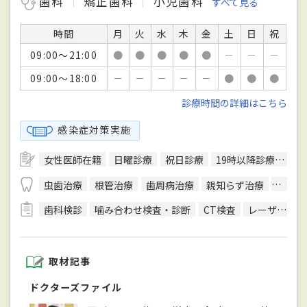
歯科
矯正歯科
小児歯科
すべて見る
時間
月
火
水
木
金
土
日
祝
09:00～21:00
●
●
●
●
●
－
－
－
09:00～18:00
－
－
－
－
－
●
●
●
診療時間の詳細はこちら
感染症対策実施
女性医師在籍
日曜診療
祝日診療
19時以降診療可
キ
虫歯治療
根管治療
歯周病治療
親知らず治療
顎関節
歯科検診
噛み合わせ検査・診断
CT検査
レーザー治療
取材記事
ドクターズファイル