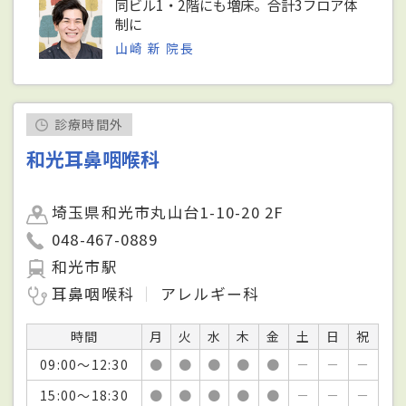
同ビル1・2階にも増床。合計3フロア体
制に
山崎 新 院長
診療時間外
和光耳鼻咽喉科
埼玉県和光市丸山台1-10-20 2F
048-467-0889
和光市駅
耳鼻咽喉科
アレルギー科
時間
月
火
水
木
金
土
日
祝
09:00～12:30
●
●
●
●
●
－
－
－
15:00～18:30
●
●
●
●
●
－
－
－