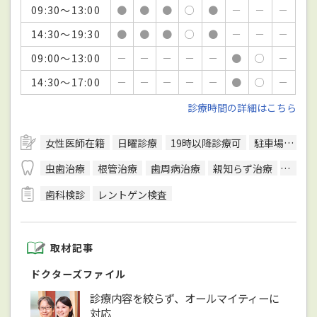
09:30～13:00
●
●
●
○
●
－
－
－
14:30～19:30
●
●
●
○
●
－
－
－
09:00～13:00
－
－
－
－
－
●
○
－
14:30～17:00
－
－
－
－
－
●
○
－
診療時間の詳細はこちら
女性医師在籍
日曜診療
19時以降診療可
駐車場あり
虫歯治療
根管治療
歯周病治療
親知らず治療
入れ歯
歯科検診
レントゲン検査
取材記事
ドクターズファイル
診療内容を絞らず、オールマイティーに
対応