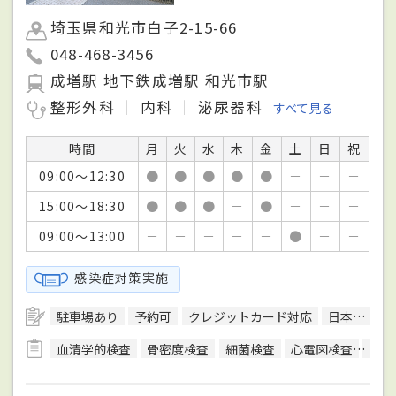
埼玉県和光市白子2-15-66
048-468-3456
成増駅 地下鉄成増駅 和光市駅
整形外科
内科
泌尿器科
すべて見る
時間
月
火
水
木
金
土
日
祝
09:00～12:30
●
●
●
●
●
－
－
－
15:00～18:30
●
●
●
－
●
－
－
－
09:00～13:00
－
－
－
－
－
●
－
－
感染症対策実施
駐車場あり
予約可
クレジットカード対応
日本整形外科学会整形外科専門医
血清学的検査
骨密度検査
細菌検査
心電図検査
超音