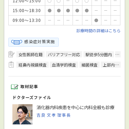
12:00～15:00
○
○
－
○
○
－
－
－
15:00～18:30
●
●
●
●
●
－
－
－
09:00～13:30
－
－
－
－
－
●
－
－
診療時間の詳細はこちら
感染症対策実施
女性医師在籍
バリアフリー対応
駅徒歩5分圏内
予約
経鼻内視鏡検査
血清学的検査
細菌検査
上部内視鏡検査
取材記事
ドクターズファイル
消化器内科疾患を中心に内科全般も診療
吉良 文孝 理事長