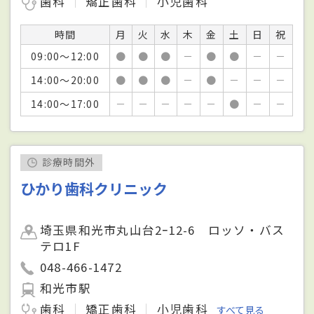
歯科
矯正歯科
小児歯科
時間
月
火
水
木
金
土
日
祝
09:00～12:00
●
●
●
－
●
●
－
－
14:00～20:00
●
●
●
－
●
－
－
－
14:00～17:00
－
－
－
－
－
●
－
－
診療時間外
ひかり歯科クリニック
埼玉県和光市丸山台2ｰ12-6 ロッソ・バス
テロ1F
048-466-1472
和光市駅
歯科
矯正歯科
小児歯科
すべて見る