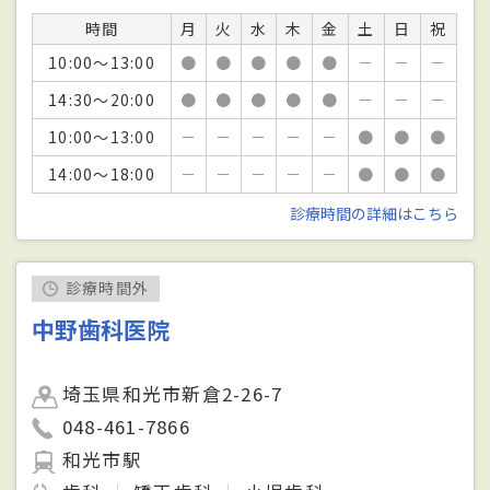
時間
月
火
水
木
金
土
日
祝
10:00～13:00
●
●
●
●
●
－
－
－
14:30～20:00
●
●
●
●
●
－
－
－
10:00～13:00
－
－
－
－
－
●
●
●
14:00～18:00
－
－
－
－
－
●
●
●
診療時間の詳細はこちら
診療時間外
中野歯科医院
埼玉県和光市新倉2-26-7
048-461-7866
和光市駅