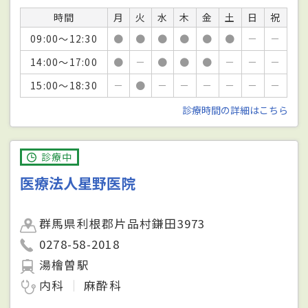
時間
月
火
水
木
金
土
日
祝
09:00～12:30
●
●
●
●
●
●
－
－
14:00～17:00
●
－
●
●
●
－
－
－
15:00～18:30
－
●
－
－
－
－
－
－
診療時間の詳細はこちら
診療中
医療法人星野医院
群馬県利根郡片品村鎌田3973
0278-58-2018
湯檜曽駅
内科
麻酔科