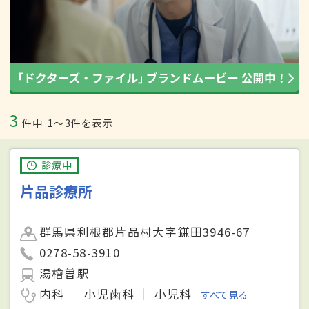
3
件中
1〜3件を表示
診療中
片品診療所
群馬県利根郡片品村大字鎌田3946-67
0278-58-3910
湯檜曽駅
内科
小児歯科
小児科
すべて見る