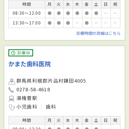
時間
月
火
水
木
金
土
日
祝
08:30～12:00
●
●
●
●
●
●
－
－
13:30～17:00
●
●
●
－
●
－
－
－
診療時間の詳細はこちら
診療中
かまた歯科医院
群馬県利根郡片品村鎌田4005
0278-58-4618
湯檜曽駅
小児歯科
歯科
時間
月
火
水
木
金
土
日
祝
09:00～12:30
●
●
●
●
●
●
－
－