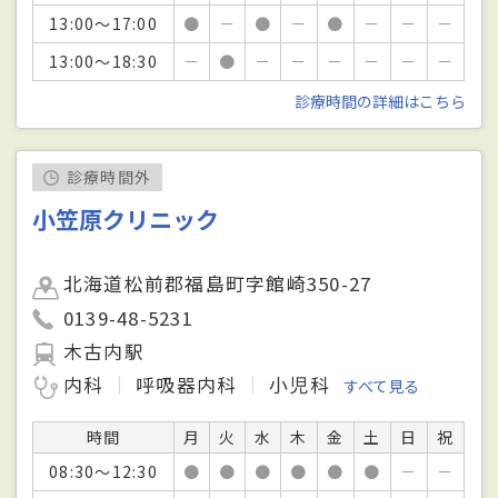
13:00～17:00
●
－
●
－
●
－
－
－
13:00～18:30
－
●
－
－
－
－
－
－
診療時間の詳細はこちら
診療時間外
小笠原クリニック
北海道松前郡福島町字館崎350-27
0139-48-5231
木古内駅
内科
呼吸器内科
小児科
すべて見る
時間
月
火
水
木
金
土
日
祝
08:30～12:30
●
●
●
●
●
●
－
－