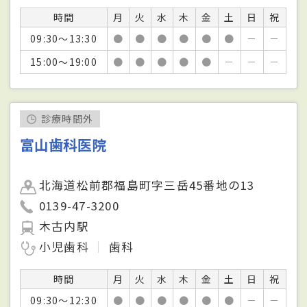
時間
月
火
水
木
金
土
日
祝
09:30～13:30
●
●
●
●
●
●
－
－
15:00～19:00
●
●
●
●
●
－
－
－
診療時間外
富山歯科医院
北海道松前郡福島町字三岳45番地の13
0139-47-3200
木古内駅
小児歯科
歯科
時間
月
火
水
木
金
土
日
祝
09:30～12:30
●
●
●
●
●
●
－
－