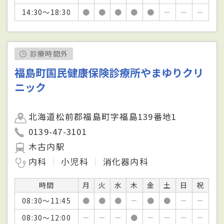
14:30～18:30
●
●
●
●
●
－
－
－
診療時間外
福島町国民健康保険診療所やまゆりクリ
ニック
北海道松前郡福島町字福島139番地1
0139-47-3101
木古内駅
内科
小児科
消化器内科
時間
月
火
水
木
金
土
日
祝
08:30～11:45
●
●
●
－
●
●
－
－
08:30～12:00
－
－
－
●
－
－
－
－