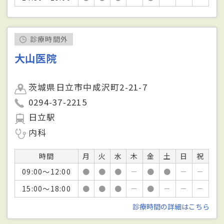
診療時間外
大山医院
茨城県日立市中成沢町2-21-7
0294-37-2215
日立駅
内科
時間
月
火
水
木
金
土
日
祝
09:00～12:00
●
●
●
－
●
●
－
－
15:00～18:00
●
●
●
－
●
－
－
－
診療時間の詳細はこちら