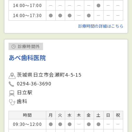
14:00～17:00
－
－
－
－
－
●
－
－
14:00～17:30
●
●
●
－
●
－
－
－
診療時間の詳細はこちら
診療時間外
あべ歯科医院
茨城県日立市会瀬町4-5-15
0294-36-3690
日立駅
歯科
時間
月
火
水
木
金
土
日
祝
09:30～12:00
●
●
●
－
●
●
－
－