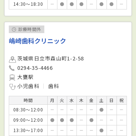
14:30～18:30
－
●
●
●
－
●
●
－
診療時間外
嶋崎歯科クリニック
茨城県日立市森山町1-2-58
0294-35-4466
大甕駅
小児歯科
歯科
時間
月
火
水
木
金
土
日
祝
08:30～12:00
－
－
－
－
－
●
－
－
09:00～12:00
●
●
●
－
●
－
－
－
13:30～17:00
－
－
－
－
－
●
－
－