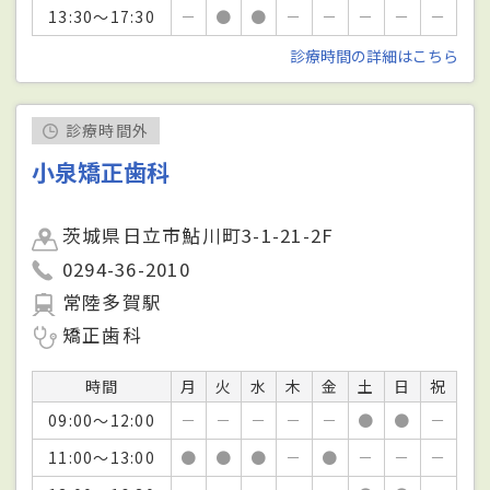
13:30～17:30
－
●
●
－
－
－
－
－
診療時間の詳細はこちら
診療時間外
小泉矯正歯科
茨城県日立市鮎川町3-1-21-2F
0294-36-2010
常陸多賀駅
矯正歯科
時間
月
火
水
木
金
土
日
祝
09:00～12:00
－
－
－
－
－
●
●
－
11:00～13:00
●
●
●
－
●
－
－
－