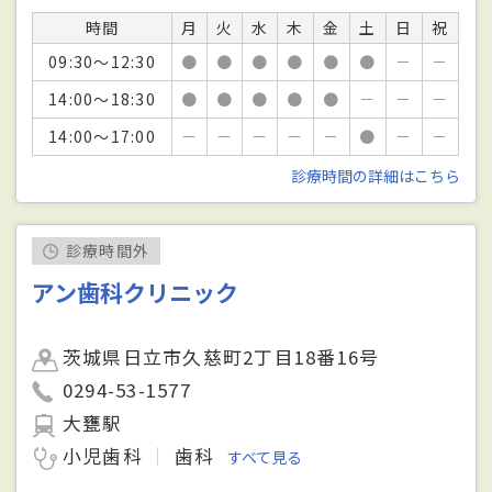
時間
月
火
水
木
金
土
日
祝
09:30～12:30
●
●
●
●
●
●
－
－
14:00～18:30
●
●
●
●
●
－
－
－
14:00～17:00
－
－
－
－
－
●
－
－
診療時間の詳細はこちら
診療時間外
アン歯科クリニック
茨城県日立市久慈町2丁目18番16号
0294-53-1577
大甕駅
小児歯科
歯科
すべて見る