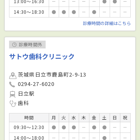
13:00～16:30
－
－
－
－
－
●
●
－
14:30～18:30
●
●
●
－
●
－
－
－
診療時間の詳細はこちら
診療時間外
サトウ歯科クリニック
茨城県日立市鹿島町2-9-13
0294-27-6020
日立駅
歯科
時間
月
火
水
木
金
土
日
祝
09:30～12:30
●
●
●
－
●
●
－
－
14:00～18:00
－
－
－
－
－
●
－
－