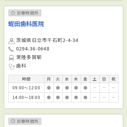
診療時間外
蛭田歯科医院
茨城県日立市千石町2-4-34
0294-36-0648
常陸多賀駅
歯科
時間
月
火
水
木
金
土
日
祝
09:00～12:00
●
●
●
●
●
－
－
－
14:00～18:00
●
●
●
●
●
－
－
－
診療時間外