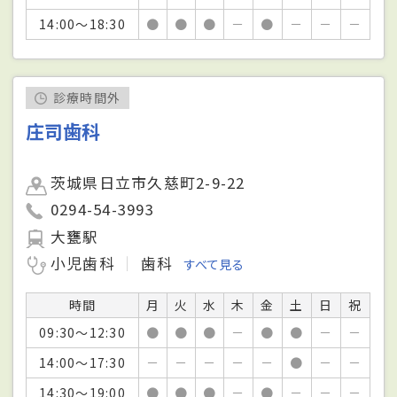
14:00～18:30
●
●
●
－
●
－
－
－
診療時間外
庄司歯科
茨城県日立市久慈町2-9-22
0294-54-3993
大甕駅
小児歯科
歯科
すべて見る
時間
月
火
水
木
金
土
日
祝
09:30～12:30
●
●
●
－
●
●
－
－
14:00～17:30
－
－
－
－
－
●
－
－
14:30～19:00
●
●
●
－
●
－
－
－