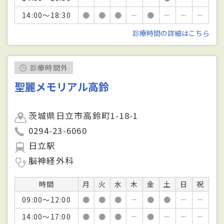
14:00～18:30
●
●
●
－
●
－
－
－
診療時間の詳細はこちら
診療時間外
聖麗メモリアル高鈴
茨城県日立市高鈴町1-18-1
0294-23-6060
日立駅
脳神経外科
時間
月
火
水
木
金
土
日
祝
09:00～12:00
●
●
●
－
●
●
－
－
14:00～17:00
●
●
●
－
●
－
－
－