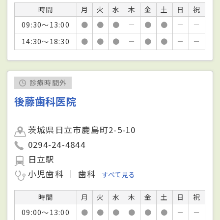
時間
月
火
水
木
金
土
日
祝
09:30～13:00
●
●
●
－
●
●
－
－
14:30～18:30
●
●
●
－
●
●
－
－
診療時間外
後藤歯科医院
茨城県日立市鹿島町2-5-10
0294-24-4844
日立駅
小児歯科
歯科
すべて見る
時間
月
火
水
木
金
土
日
祝
09:00～13:00
●
●
●
●
●
●
－
－