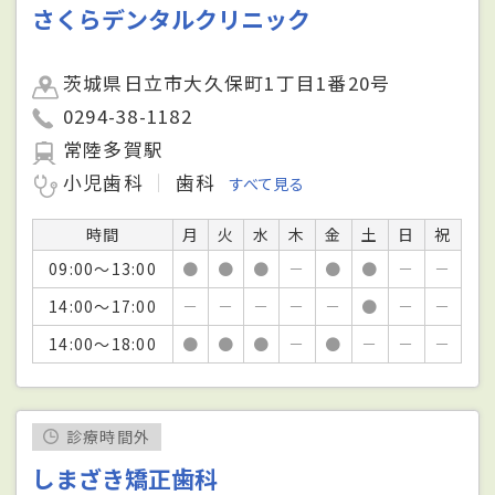
さくらデンタルクリニック
茨城県日立市大久保町1丁目1番20号
0294-38-1182
常陸多賀駅
小児歯科
歯科
すべて見る
時間
月
火
水
木
金
土
日
祝
09:00～13:00
●
●
●
－
●
●
－
－
14:00～17:00
－
－
－
－
－
●
－
－
14:00～18:00
●
●
●
－
●
－
－
－
診療時間外
しまざき矯正歯科