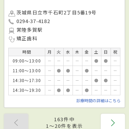
茨城県日立市千石町2丁目5番19号
0294-37-4182
常陸多賀駅
矯正歯科
時間
月
火
水
木
金
土
日
祝
09:00～13:00
－
－
－
－
－
●
●
－
11:00～13:00
－
●
●
－
●
－
－
－
14:30～17:30
－
－
－
－
－
●
●
－
14:30～19:30
－
●
●
－
●
－
－
－
診療時間の詳細はこちら
163件中
1〜20件を表示