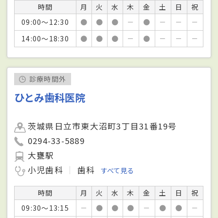
時間
月
火
水
木
金
土
日
祝
09:00～12:30
●
●
●
－
●
－
－
－
14:00～18:30
●
●
●
－
●
－
－
－
診療時間外
ひとみ歯科医院
茨城県日立市東大沼町3丁目31番19号
0294-33-5889
大甕駅
小児歯科
歯科
すべて見る
時間
月
火
水
木
金
土
日
祝
09:30～13:15
－
●
●
●
－
●
●
－