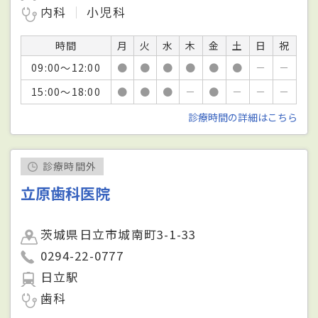
内科
小児科
時間
月
火
水
木
金
土
日
祝
09:00～12:00
●
●
●
●
●
●
－
－
15:00～18:00
●
●
●
－
●
－
－
－
診療時間の詳細はこちら
診療時間外
立原歯科医院
茨城県日立市城南町3-1-33
0294-22-0777
日立駅
歯科