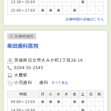
13:30～15:00
－
－
－
－
－
●
－
－
15:00～17:00
●
●
●
－
●
－
－
－
診療時間の詳細はこちら
診療時間外
柴田歯科医院
茨城県日立市大みか町2丁目28-16
0294-53-2545
大甕駅
小児歯科
歯科
すべて見る
時間
月
火
水
木
金
土
日
祝
09:00～12:00
●
●
●
－
●
●
－
－
14:00～16:00
－
－
－
－
－
●
－
－