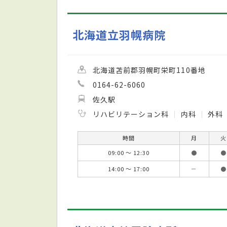
北海道立羽幌病院
北海道苫前郡羽幌町栄町110番地
0164-62-6060
佐久駅
リハビリテーション科
内科
外科
時間
月
火
09:00 ～ 12:30
●
●
14:00 ～ 17:00
－
●