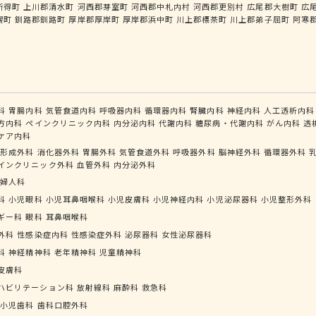
新得町
上川郡清水町
河西郡芽室町
河西郡中札内村
河西郡更別村
広尾郡大樹町
広
幌町
釧路郡釧路町
厚岸郡厚岸町
厚岸郡浜中町
川上郡標茶町
川上郡弟子屈町
阿寒
科
胃腸内科
気管食道内科
呼吸器内科
循環器内科
腎臓内科
神経内科
人工透析内科
方内科
ペインクリニック内科
内分泌内科
代謝内科
糖尿病・代謝内科
がん内科
透
ケア内科
形成外科
消化器外科
胃腸外科
気管食道外科
呼吸器外科
脳神経外科
循環器外科
インクリニック外科
血管外科
内分泌外科
婦人科
科
小児眼科
小児耳鼻咽喉科
小児皮膚科
小児神経内科
小児泌尿器科
小児整形外科
ギー科
眼科
耳鼻咽喉科
外科
性感染症内科
性感染症外科
泌尿器科
女性泌尿器科
科
神経精神科
老年精神科
児童精神科
皮膚科
ハビリテーション科
放射線科
麻酔科
救急科
小児歯科
歯科口腔外科