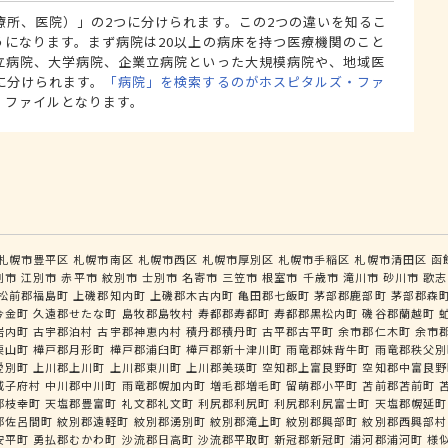
療所、医院）」の2つに分けられます。この2つの違いを知るこ
うになります。まず病院は20以上の病床を持つ医療機関のこと
立病院、大学病院、企業立病院といった大規模病院や、地域医
に分けられます。
「病院」を検索するのがホスピタルズ・ファ
・ファイルとなります。
札幌市豊平区
札幌市南区
札幌市西区
札幌市厚別区
札幌市手稲区
札幌市清田区
函
別市
江別市
赤平市
紋別市
士別市
名寄市
三笠市
根室市
千歳市
滝川市
砂川市
歌志
松前郡福島町
上磯郡知内町
上磯郡木古内町
亀田郡七飯町
茅部郡鹿部町
茅部郡森
今金町
久遠郡せたな町
島牧郡島牧村
寿都郡寿都町
寿都郡黒松内町
磯谷郡蘭越町
岩内町
古宇郡泊村
古宇郡神恵内村
積丹郡積丹町
古平郡古平町
余市郡仁木町
余市
栗山町
樺戸郡月形町
樺戸郡浦臼町
樺戸郡新十津川町
雨竜郡妹背牛町
雨竜郡秩父別
愛別町
上川郡上川町
上川郡東川町
上川郡美瑛町
空知郡上富良野町
空知郡中富良野
威子府村
中川郡中川町
雨竜郡幌加内町
増毛郡増毛町
留萌郡小平町
苫前郡苫前町
郡枝幸町
天塩郡豊富町
礼文郡礼文町
利尻郡利尻町
利尻郡利尻富士町
天塩郡幌延町
郡佐呂間町
紋別郡遠軽町
紋別郡湧別町
紋別郡滝上町
紋別郡興部町
紋別郡西興部村
安平町
勇払郡むかわ町
沙流郡日高町
沙流郡平取町
新冠郡新冠町
浦河郡浦河町
様