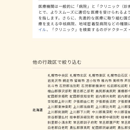
医療機関は一般的に「病院」と「クリニック（診
とで、よりスムーズに適切な医療を受けられるよ
を指します。さらに、先進的な医療に取り組む国
療を支える中核病院、地域密着型病院などの種類
イル
、「クリニック」を検索するのがドクターズ
他の行政区で絞り込む
札幌市中央区
札幌市北区
札幌市東区
札幌市白石区
岩見沢市
網走市
留萌市
苫小牧市
稚内市
美唄市
芦
北斗市
石狩郡当別町
石狩郡新篠津村
松前郡松前町
檜山郡厚沢部町
爾志郡乙部町
奥尻郡奥尻町
瀬棚郡
虻田郡京極町
虻田郡倶知安町
岩内郡共和町
岩内郡
空知郡上砂川町
夕張郡由仁町
夕張郡長沼町
夕張郡
上川郡東神楽町
上川郡当麻町
上川郡比布町
上川郡
北海道
上川郡剣淵町
上川郡下川町
中川郡美深町
中川郡音
宗谷郡猿払村
枝幸郡浜頓別町
枝幸郡中頓別町
枝幸
斜里郡小清水町
常呂郡訓子府町
常呂郡置戸町
常呂
白老郡白老町
勇払郡厚真町
虻田郡洞爺湖町
勇払郡