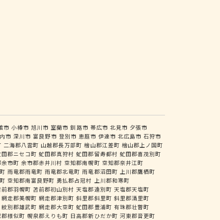
館市
小樽市
旭川市
室蘭市
釧路市
帯広市
北見市
夕張市
内市
深川市
富良野市
登別市
恵庭市
伊達市
北広島市
石狩市
町
二海郡八雲町
山越郡長万部町
檜山郡江差町
檜山郡上ノ国町
虻田郡ニセコ町
虻田郡真狩村
虻田郡留寿都村
虻田郡喜茂別町
郡余市町
余市郡赤井川村
空知郡南幌町
空知郡奈井江町
町
雨竜郡雨竜町
雨竜郡北竜町
雨竜郡沼田町
上川郡鷹栖町
町
空知郡南富良野町
勇払郡占冠村
上川郡和寒町
苫前郡羽幌町
苫前郡初山別村
天塩郡遠別町
天塩郡天塩町
網走郡美幌町
網走郡津別町
斜里郡斜里町
斜里郡清里町
紋別郡雄武町
網走郡大空町
虻田郡豊浦町
有珠郡壮瞥町
似郡様似町
幌泉郡えりも町
日高郡新ひだか町
河東郡音更町