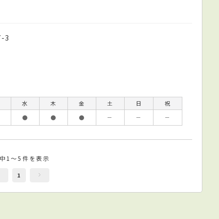
-3
水
木
金
土
日
祝
●
●
●
－
－
－
件中1～5件を表示
1