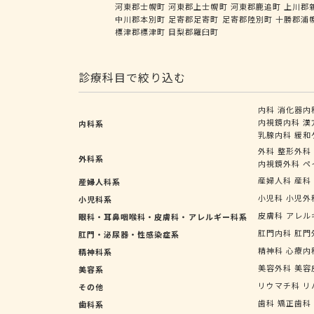
河東郡士幌町
河東郡上士幌町
河東郡鹿追町
上川郡
中川郡本別町
足寄郡足寄町
足寄郡陸別町
十勝郡浦
標津郡標津町
目梨郡羅臼町
診療科目で絞り込む
内科
消化器内
内視鏡内科
漢
内科系
乳腺内科
緩和
外科
整形外科
外科系
内視鏡外科
ペ
産婦人科
産科
産婦人科系
小児科
小児外
小児科系
皮膚科
アレル
眼科・耳鼻咽喉科・皮膚科・アレルギー科系
肛門内科
肛門
肛門・泌尿器・性感染症系
精神科
心療内
精神科系
美容外科
美容
美容系
リウマチ科
リ
その他
歯科
矯正歯科
歯科系