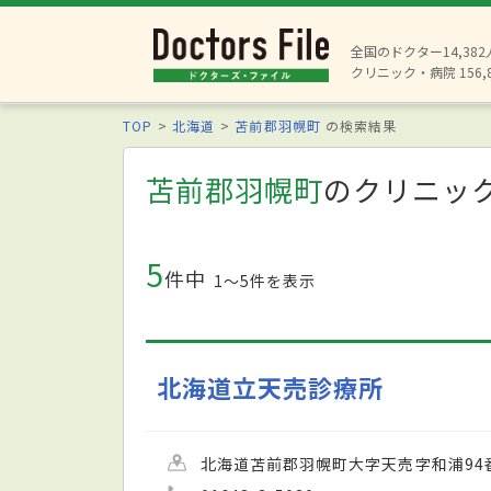
全国のドクター14,38
クリニック・病院 156,
TOP
北海道
苫前郡羽幌町
の検索結果
苫前郡羽幌町
のクリニッ
5
件中
1〜5件を表示
北海道立天売診療所
北海道苫前郡羽幌町大字天売字和浦94番