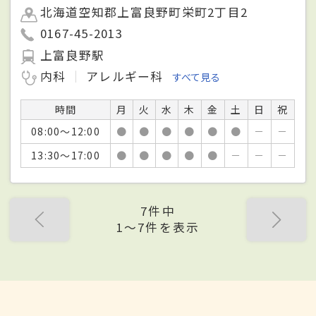
北海道空知郡上富良野町栄町2丁目2
0167-45-2013
上富良野駅
内科
アレルギー科
すべて見る
時間
月
火
水
木
金
土
日
祝
08:00～12:00
●
●
●
●
●
●
－
－
13:30～17:00
●
●
●
●
●
－
－
－
7件中
1〜7件を表示