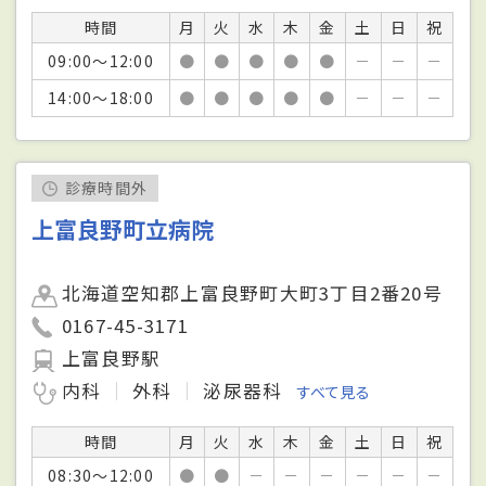
時間
月
火
水
木
金
土
日
祝
09:00～12:00
●
●
●
●
●
－
－
－
14:00～18:00
●
●
●
●
●
－
－
－
診療時間外
上富良野町立病院
北海道空知郡上富良野町大町3丁目2番20号
0167-45-3171
上富良野駅
内科
外科
泌尿器科
すべて見る
時間
月
火
水
木
金
土
日
祝
08:30～12:00
●
●
－
－
－
－
－
－