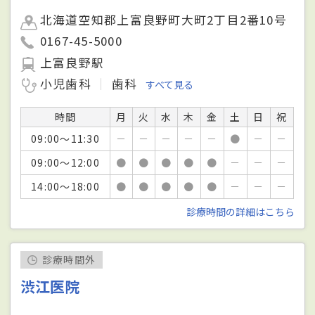
北海道空知郡上富良野町大町2丁目2番10号
0167-45-5000
上富良野駅
小児歯科
歯科
すべて見る
時間
月
火
水
木
金
土
日
祝
09:00～11:30
－
－
－
－
－
●
－
－
09:00～12:00
●
●
●
●
●
－
－
－
14:00～18:00
●
●
●
●
●
－
－
－
診療時間の詳細はこちら
診療時間外
渋江医院