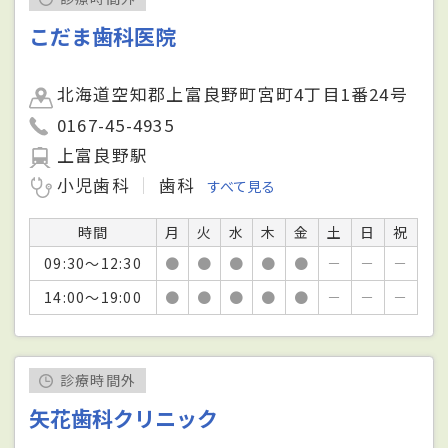
こだま歯科医院
北海道空知郡上富良野町宮町4丁目1番24号
0167-45-4935
上富良野駅
小児歯科
歯科
すべて見る
時間
月
火
水
木
金
土
日
祝
09:30～12:30
●
●
●
●
●
－
－
－
14:00～19:00
●
●
●
●
●
－
－
－
診療時間外
矢花歯科クリニック