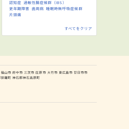
認知症
過敏性腸症候群（IBS）
更年期障害
歯周病
睡眠時無呼吸症候群
片頭痛
すべてをクリア
福山市
府中市
三次市
庄原市
大竹市
東広島市
廿日市市
郡世羅町
神石郡神石高原町