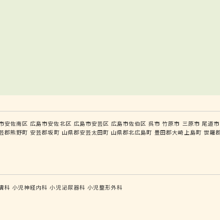
市安佐南区
広島市安佐北区
広島市安芸区
広島市佐伯区
呉市
竹原市
三原市
尾道市
芸郡熊野町
安芸郡坂町
山県郡安芸太田町
山県郡北広島町
豊田郡大崎上島町
世羅
膚科
小児神経内科
小児泌尿器科
小児整形外科