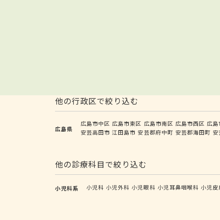
他の行政区で絞り込む
広島市中区
広島市東区
広島市南区
広島市西区
広島
広島県
安芸高田市
江田島市
安芸郡府中町
安芸郡海田町
安
他の診療科目で絞り込む
小児科
小児外科
小児眼科
小児耳鼻咽喉科
小児皮
小児科系