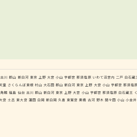
古川
郡山
新白河
東京
上野
大宮
小山
宇都宮
那須塩原
いわて沼宮内
二戸
白石蔵
天童
さくらんぼ東根
村山
大石田
郡山
新白河
東京
上野
大宮
小山
宇都宮
那須塩
角館
福島
仙台
古川
郡山
新白河
東京
上野
大宮
小山
宇都宮
那須塩原
白石蔵王
大宮
土呂
東大宮
蓮田
白岡
新白岡
久喜
東鷲宮
栗橋
古河
野木
間々田
小山
小金井