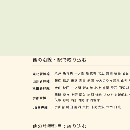
他の沿線・駅で絞り込む
八戸
新青森
一ノ関
新花巻
北上
盛岡
福島
仙台
東北新幹線
新庄
福島
米沢
高畠
赤湯
かみのやま温泉
山形
山形新幹線
大曲
秋田
一ノ関
新花巻
北上
盛岡
雫石
田沢湖
秋田新幹線
黒磯
東京
上野
尾久
赤羽
浦和
さいたま新都心
宇都宮線
矢板
野崎
西那須野
那須塩原
宇都宮
鶴田
鹿沼
文挟
下野大沢
今市
日光
JR日光線
他の診療科目で絞り込む