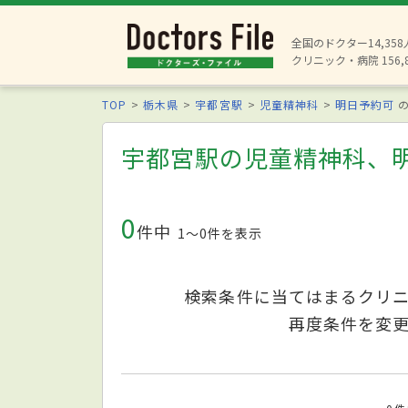
全国のドクター14,35
クリニック・病院 156,
TOP
栃木県
宇都宮駅
児童精神科
明日予約可
の
宇都宮駅の児童精神科、
0
件中
1〜0件を表示
検索条件に当てはまるクリ
再度条件を変