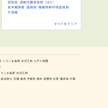
認知症
過敏性腸症候群（IBS）
更年期障害
歯周病
睡眠時無呼吸症候群
片頭痛
すべてをクリア
王
くりこま高原
水沢江刺
七戸十和田
原
くりこま高原
水沢江刺
自治医大
石橋
雀宮
宇都宮
岡本
宝積寺
氏家
蒲須坂
片岡